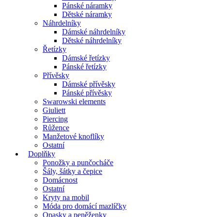
Pánské náramky
Dětské náramky
Náhrdelníky
Dámské náhrdelníky
Dětské náhrdelníky
Řetízky
Dámské řetízky
Pánské řetízky
Přívěsky
Dámské přívěsky
Pánské přívěsky
Swarowski elements
Giuliett
Piercing
Růžence
Manžetové knoflíky
Ostatní
Doplňky
Ponožky a punčocháče
Šály, šátky a čepice
Domácnost
Ostatní
Kryty na mobil
Móda pro domácí mazlíčky
Opasky a peněženky