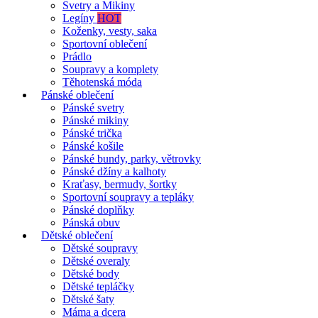
Svetry a Mikiny
Legíny
HOT
Koženky, vesty, saka
Sportovní oblečení
Prádlo
Soupravy a komplety
Těhotenská móda
Pánské oblečení
Pánské svetry
Pánské mikiny
Pánské trička
Pánské košile
Pánské bundy, parky, větrovky
Pánské džíny a kalhoty
Kraťasy, bermudy, šortky
Sportovní soupravy a tepláky
Pánské doplňky
Pánská obuv
Dětské oblečení
Dětské soupravy
Dětské overaly
Dětské body
Dětské tepláčky
Dětské šaty
Máma a dcera