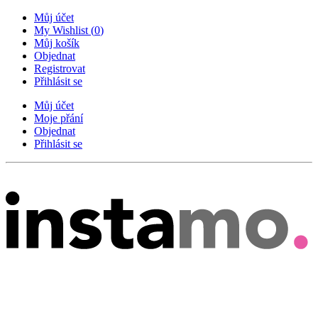
Můj účet
My Wishlist
(
0
)
Můj košík
Objednat
Registrovat
Přihlásit se
Můj účet
Moje přání
Objednat
Přihlásit se