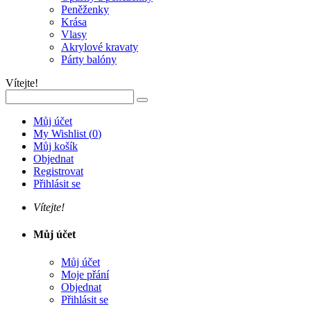
Peněženky
Krása
Vlasy
Akrylové kravaty
Párty balóny
Vítejte!
Můj účet
My Wishlist
(
0
)
Můj košík
Objednat
Registrovat
Přihlásit se
Vítejte!
Můj účet
Můj účet
Moje přání
Objednat
Přihlásit se