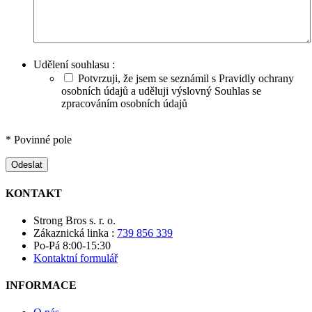
Udělení souhlasu :
Potvrzuji, že jsem se seznámil s Pravidly ochrany
osobních údajů a uděluji výslovný Souhlas se
zpracováním osobních údajů
* Povinné pole
Odeslat
KONTAKT
Strong Bros s. r. o.
Zákaznická linka :
739 856 339
Po-Pá 8:00-15:30
Kontaktní formulář
INFORMACE