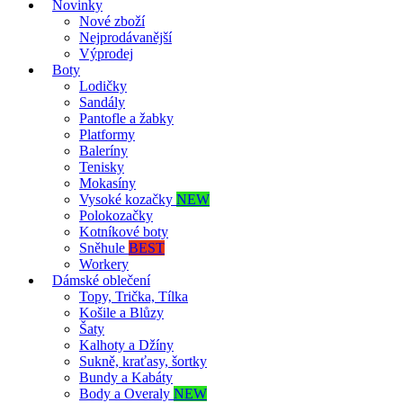
Novinky
Nové zboží
Nejprodávanější
Výprodej
Boty
Lodičky
Sandály
Pantofle a žabky
Platformy
Baleríny
Tenisky
Mokasíny
Vysoké kozačky
NEW
Polokozačky
Kotníkové boty
Sněhule
BEST
Workery
Dámské oblečení
Topy, Trička, Tílka
Košile a Blůzy
Šaty
Kalhoty a Džíny
Sukně, kraťasy, šortky
Bundy a Kabáty
Body a Overaly
NEW