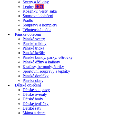
Svetry a Mikiny
Legíny
HOT
Koženky, vesty, saka
Sportovní oblečení
Prádlo
Soupravy a komplety
Těhotenská móda
Pánské oblečení
Pánské svetry
Pánské mikiny
Pánské trička
Pánské košile
Pánské bundy, parky, větrovky
Pánské džíny a kalhoty
Kraťasy, bermudy, šortky
Sportovní soupravy a tepláky
Pánské doplňky
Pánská obuv
Dětské oblečení
Dětské soupravy
Dětské overaly
Dětské body
Dětské tepláčky
Dětské šaty
Máma a dcera