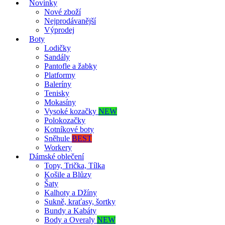
Novinky
Nové zboží
Nejprodávanější
Výprodej
Boty
Lodičky
Sandály
Pantofle a žabky
Platformy
Baleríny
Tenisky
Mokasíny
Vysoké kozačky
NEW
Polokozačky
Kotníkové boty
Sněhule
BEST
Workery
Dámské oblečení
Topy, Trička, Tílka
Košile a Blůzy
Šaty
Kalhoty a Džíny
Sukně, kraťasy, šortky
Bundy a Kabáty
Body a Overaly
NEW