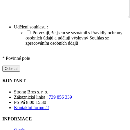
Udělení souhlasu :
Potvrzuji, že jsem se seznámil s Pravidly ochrany
osobních údajů a uděluji výslovný Souhlas se
zpracováním osobních údajů
* Povinné pole
Odeslat
KONTAKT
Strong Bros s. r. o.
Zákaznická linka :
739 856 339
Po-Pá 8:00-15:30
Kontaktní formulář
INFORMACE