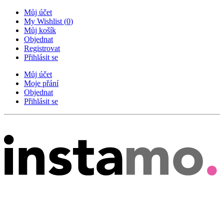
Můj účet
My Wishlist
(
0
)
Můj košík
Objednat
Registrovat
Přihlásit se
Můj účet
Moje přání
Objednat
Přihlásit se