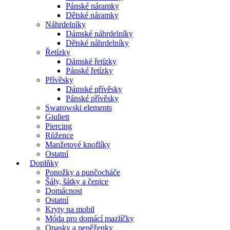
Pánské náramky
Dětské náramky
Náhrdelníky
Dámské náhrdelníky
Dětské náhrdelníky
Řetízky
Dámské řetízky
Pánské řetízky
Přívěsky
Dámské přívěsky
Pánské přívěsky
Swarowski elements
Giuliett
Piercing
Růžence
Manžetové knoflíky
Ostatní
Doplňky
Ponožky a punčocháče
Šály, šátky a čepice
Domácnost
Ostatní
Kryty na mobil
Móda pro domácí mazlíčky
Opasky a peněženky