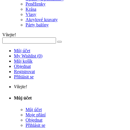
Peněženky
Krása
Vlasy
Akrylové kravaty
Párty balóny
Vítejte!
Můj účet
My Wishlist
(
0
)
Můj košík
Objednat
Registrovat
Přihlásit se
Vítejte!
Můj účet
Můj účet
Moje přání
Objednat
Přihlásit se