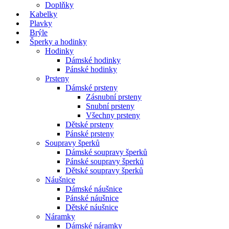
Doplňky
Kabelky
Plavky
Brýle
Šperky a hodinky
Hodinky
Dámské hodinky
Pánské hodinky
Prsteny
Dámské prsteny
Zásnubní prsteny
Snubní prsteny
Všechny prsteny
Dětské prsteny
Pánské prsteny
Soupravy šperků
Dámské soupravy šperků
Pánské soupravy šperků
Dětské soupravy šperků
Náušnice
Dámské náušnice
Pánské náušnice
Dětské náušnice
Náramky
Dámské náramky