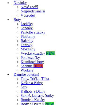
Novinky
Nové zboží
Nejprodávanější
Výprodej
Boty
Lodičky
Sandály
Pantofle a žabky
Platformy
Baleríny
Tenisky
Mokasíny
Vysoké kozačky
NEW
Polokozačky
Kotníkové boty
Sněhule
BEST
Workery
Dámské oblečení
Topy, Trička, Tílka
Košile a Blůzy
Šaty
Kalhoty a Džíny
Sukně, kraťasy, šortky
Bundy a Kabáty
Body a Overaly
NEW