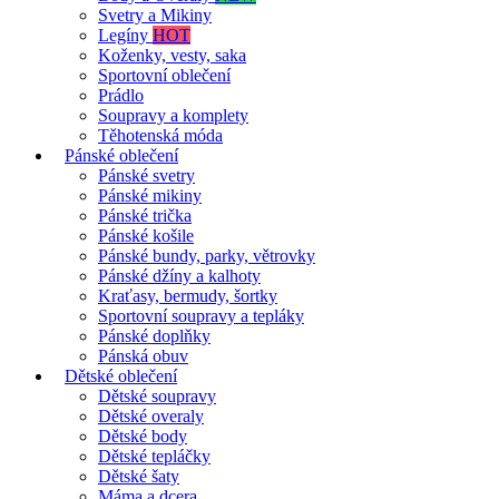
Svetry a Mikiny
Legíny
HOT
Koženky, vesty, saka
Sportovní oblečení
Prádlo
Soupravy a komplety
Těhotenská móda
Pánské oblečení
Pánské svetry
Pánské mikiny
Pánské trička
Pánské košile
Pánské bundy, parky, větrovky
Pánské džíny a kalhoty
Kraťasy, bermudy, šortky
Sportovní soupravy a tepláky
Pánské doplňky
Pánská obuv
Dětské oblečení
Dětské soupravy
Dětské overaly
Dětské body
Dětské tepláčky
Dětské šaty
Máma a dcera