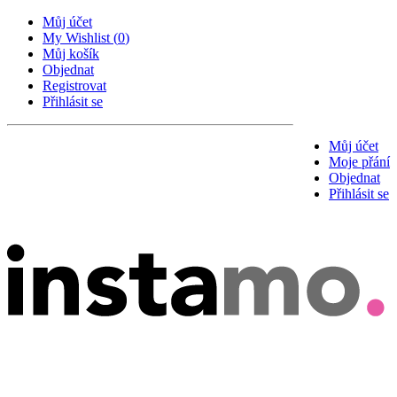
Můj účet
My Wishlist
(
0
)
Můj košík
Objednat
Registrovat
Přihlásit se
Můj účet
Moje přání
Objednat
Přihlásit se