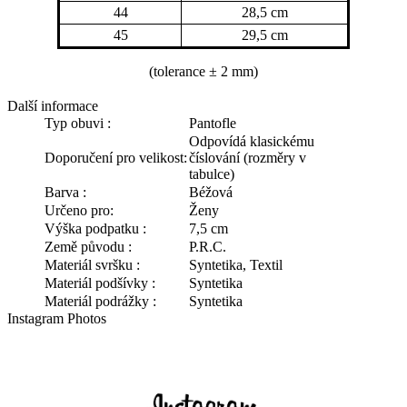
44
28,5 cm
45
29,5 cm
(tolerance
± 2 mm)
Další informace
Typ obuvi :
Pantofle
Odpovídá klasickému
Doporučení pro velikost:
číslování (rozměry v
tabulce)
Barva :
Béžová
Určeno pro:
Ženy
Výška podpatku :
7,5 cm
Země původu :
P.R.C.
Materiál svršku :
Syntetika, Textil
Materiál podšívky :
Syntetika
Materiál podrážky :
Syntetika
Instagram Photos