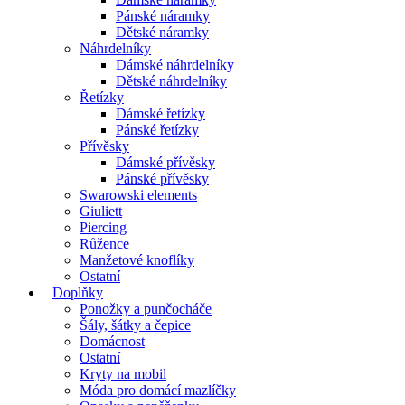
Pánské náramky
Dětské náramky
Náhrdelníky
Dámské náhrdelníky
Dětské náhrdelníky
Řetízky
Dámské řetízky
Pánské řetízky
Přívěsky
Dámské přívěsky
Pánské přívěsky
Swarowski elements
Giuliett
Piercing
Růžence
Manžetové knoflíky
Ostatní
Doplňky
Ponožky a punčocháče
Šály, šátky a čepice
Domácnost
Ostatní
Kryty na mobil
Móda pro domácí mazlíčky