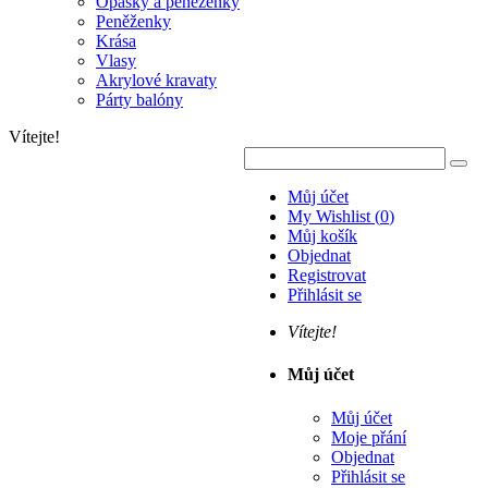
Opasky a peněženky
Peněženky
Krása
Vlasy
Akrylové kravaty
Párty balóny
Vítejte!
Můj účet
My Wishlist
(
0
)
Můj košík
Objednat
Registrovat
Přihlásit se
Vítejte!
Můj účet
Můj účet
Moje přání
Objednat
Přihlásit se