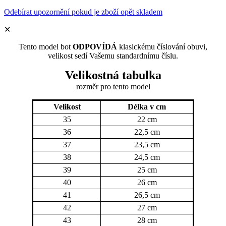
Odebírat upozornění pokud je zboží opět skladem
✕
Tento model bot
ODPOVÍDÁ
klasickému číslování obuvi,
velikost sedí Vašemu standardnímu číslu.
Velikostná tabulka
rozměr
pro tento model
Velikost
Délka v cm
35
22 cm
36
22,5 cm
37
23,5 cm
38
24,5 cm
39
25 cm
40
26 cm
41
26,5 cm
42
27 cm
43
28 cm