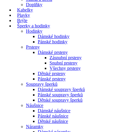
Doplňky
Kabelky
Plavky
Brýle
Šperky a hodinky
Hodinky
Dámské hodinky
Pánské hodinky
Prsteny
Dámské prsteny
Zásnubní prsteny
Snubní prsteny
Všechny prsteny
Dětské prsteny
Pánské prsteny
Soupravy šperků
Dámské soupravy šperků
Pánské soupravy šperků
Dětské soupravy šperků
Náušnice
Dámské náušnice
Pánské náušnice
Dětské náušnice
Náramky
Dámské náramky