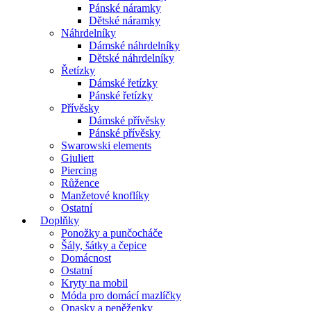
Pánské náramky
Dětské náramky
Náhrdelníky
Dámské náhrdelníky
Dětské náhrdelníky
Řetízky
Dámské řetízky
Pánské řetízky
Přívěsky
Dámské přívěsky
Pánské přívěsky
Swarowski elements
Giuliett
Piercing
Růžence
Manžetové knoflíky
Ostatní
Doplňky
Ponožky a punčocháče
Šály, šátky a čepice
Domácnost
Ostatní
Kryty na mobil
Móda pro domácí mazlíčky
Opasky a peněženky