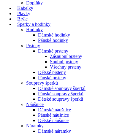
Doplňky
Kabelky
Plavky
Brýle
Šperky a hodinky
Hodinky
Dámské hodinky
Pánské hodinky
Prsteny
Dámské prsteny
Zásnubní prsteny
Snubní prsteny
Všechny prsteny
Dětské prsteny
Pánské prsteny
Soupravy šperků
Dámské soupravy šperků
Pánské soupravy šperků
Dětské soupravy šperků
Náušnice
Dámské náušnice
Pánské náušnice
Dětské náušnice
Náramky
Dámské náramky