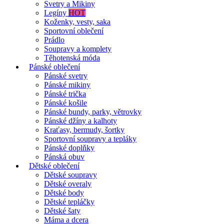
Svetry a Mikiny
Legíny
HOT
Koženky, vesty, saka
Sportovní oblečení
Prádlo
Soupravy a komplety
Těhotenská móda
Pánské oblečení
Pánské svetry
Pánské mikiny
Pánské trička
Pánské košile
Pánské bundy, parky, větrovky
Pánské džíny a kalhoty
Kraťasy, bermudy, šortky
Sportovní soupravy a tepláky
Pánské doplňky
Pánská obuv
Dětské oblečení
Dětské soupravy
Dětské overaly
Dětské body
Dětské tepláčky
Dětské šaty
Máma a dcera