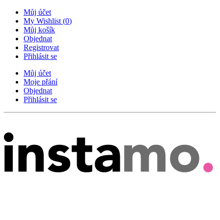
Můj účet
My Wishlist
(
0
)
Můj košík
Objednat
Registrovat
Přihlásit se
Můj účet
Moje přání
Objednat
Přihlásit se