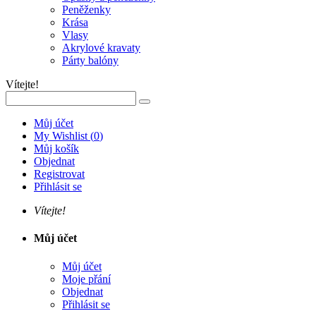
Peněženky
Krása
Vlasy
Akrylové kravaty
Párty balóny
Vítejte!
Můj účet
My Wishlist
(
0
)
Můj košík
Objednat
Registrovat
Přihlásit se
Vítejte!
Můj účet
Můj účet
Moje přání
Objednat
Přihlásit se