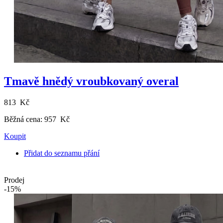
Tmavě hnědý vroubkovaný overal
813 Kč
Běžná cena:
957 Kč
Koupit
Přidat do seznamu přání
Prodej
-15%