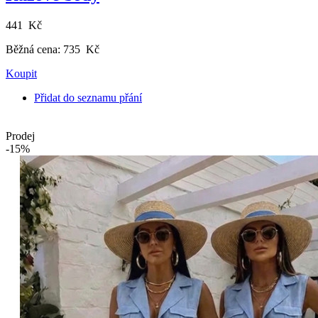
441 Kč
Běžná cena:
735 Kč
Koupit
Přidat do seznamu přání
Prodej
-15%