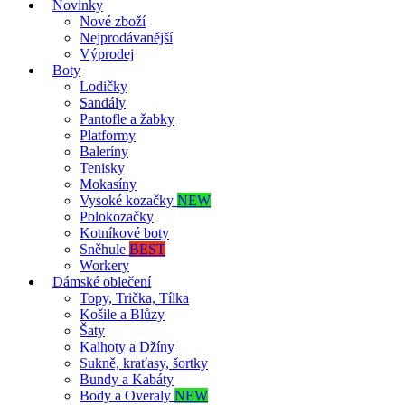
Novinky
Nové zboží
Nejprodávanější
Výprodej
Boty
Lodičky
Sandály
Pantofle a žabky
Platformy
Baleríny
Tenisky
Mokasíny
Vysoké kozačky
NEW
Polokozačky
Kotníkové boty
Sněhule
BEST
Workery
Dámské oblečení
Topy, Trička, Tílka
Košile a Blůzy
Šaty
Kalhoty a Džíny
Sukně, kraťasy, šortky
Bundy a Kabáty
Body a Overaly
NEW