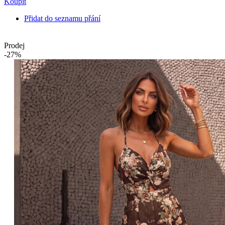
Koupit
Přidat do seznamu přání
Prodej
-27%