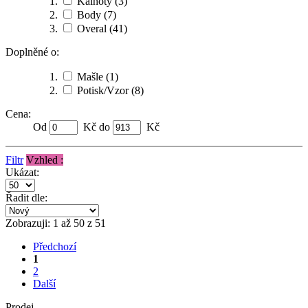
Kalhoty
(3)
Body
(7)
Overal
(41)
Doplněné o:
Mašle
(1)
Potisk/Vzor
(8)
Cena:
Od
Kč do
Kč
Filtr
Vzhled :
Ukázat:
Řadit dle:
Zobrazuji: 1 až 50 z 51
Předchozí
1
2
Další
Prodej