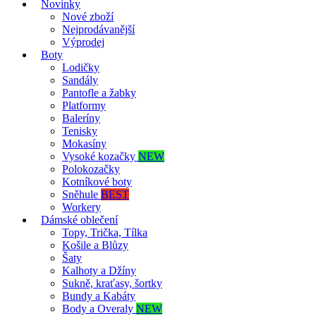
Novinky
Nové zboží
Nejprodávanější
Výprodej
Boty
Lodičky
Sandály
Pantofle a žabky
Platformy
Baleríny
Tenisky
Mokasíny
Vysoké kozačky
NEW
Polokozačky
Kotníkové boty
Sněhule
BEST
Workery
Dámské oblečení
Topy, Trička, Tílka
Košile a Blůzy
Šaty
Kalhoty a Džíny
Sukně, kraťasy, šortky
Bundy a Kabáty
Body a Overaly
NEW