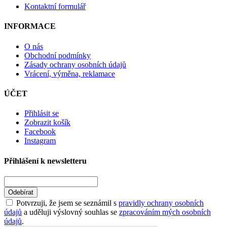
Kontaktní formulář
INFORMACE
O nás
Obchodní podmínky
Zásady ochrany osobních údajů
Vrácení, výměna, reklamace
ÚČET
Přihlásit se
Zobrazit košík
Facebook
Instagram
Přihlášení k newsletteru
Odebírat
Potvrzuji, že jsem se seznámil s
pravidly ochrany osobních
údajů
a uděluji výslovný souhlas se
zpracováním mých osobních
údajů
.