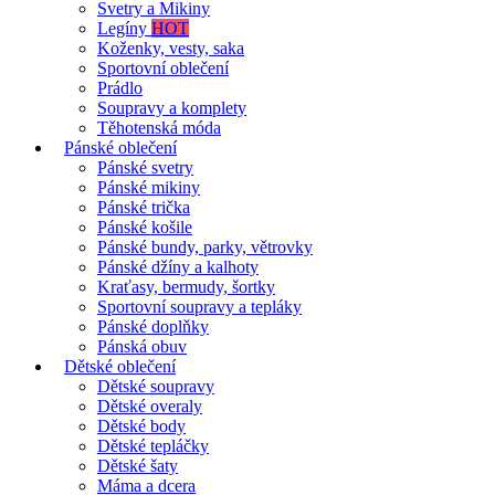
Svetry a Mikiny
Legíny
HOT
Koženky, vesty, saka
Sportovní oblečení
Prádlo
Soupravy a komplety
Těhotenská móda
Pánské oblečení
Pánské svetry
Pánské mikiny
Pánské trička
Pánské košile
Pánské bundy, parky, větrovky
Pánské džíny a kalhoty
Kraťasy, bermudy, šortky
Sportovní soupravy a tepláky
Pánské doplňky
Pánská obuv
Dětské oblečení
Dětské soupravy
Dětské overaly
Dětské body
Dětské tepláčky
Dětské šaty
Máma a dcera