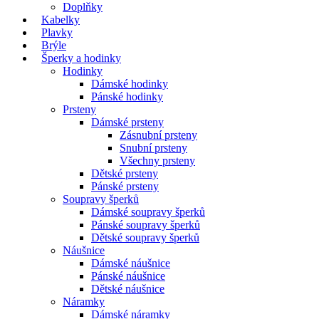
Doplňky
Kabelky
Plavky
Brýle
Šperky a hodinky
Hodinky
Dámské hodinky
Pánské hodinky
Prsteny
Dámské prsteny
Zásnubní prsteny
Snubní prsteny
Všechny prsteny
Dětské prsteny
Pánské prsteny
Soupravy šperků
Dámské soupravy šperků
Pánské soupravy šperků
Dětské soupravy šperků
Náušnice
Dámské náušnice
Pánské náušnice
Dětské náušnice
Náramky
Dámské náramky