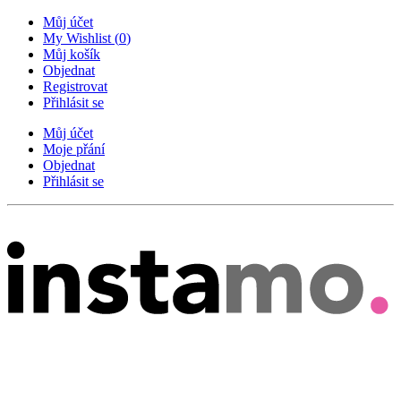
Můj účet
My Wishlist
(
0
)
Můj košík
Objednat
Registrovat
Přihlásit se
Můj účet
Moje přání
Objednat
Přihlásit se