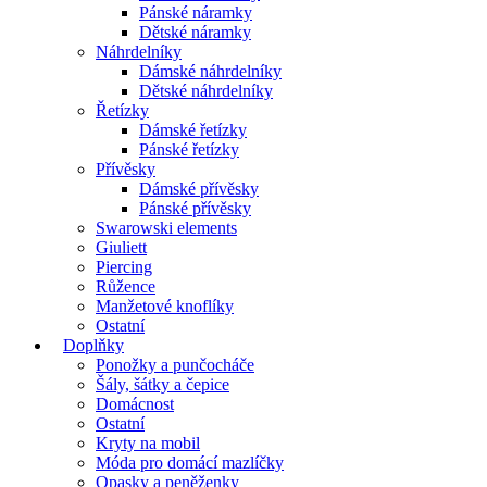
Pánské náramky
Dětské náramky
Náhrdelníky
Dámské náhrdelníky
Dětské náhrdelníky
Řetízky
Dámské řetízky
Pánské řetízky
Přívěsky
Dámské přívěsky
Pánské přívěsky
Swarowski elements
Giuliett
Piercing
Růžence
Manžetové knoflíky
Ostatní
Doplňky
Ponožky a punčocháče
Šály, šátky a čepice
Domácnost
Ostatní
Kryty na mobil
Móda pro domácí mazlíčky
Opasky a peněženky