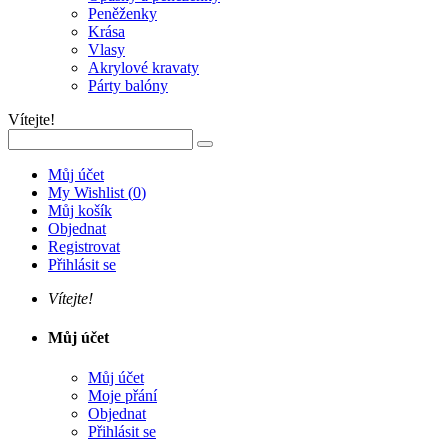
Peněženky
Krása
Vlasy
Akrylové kravaty
Párty balóny
Vítejte!
Můj účet
My Wishlist
(
0
)
Můj košík
Objednat
Registrovat
Přihlásit se
Vítejte!
Můj účet
Můj účet
Moje přání
Objednat
Přihlásit se