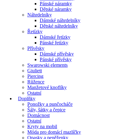
Pánské náramky
Dětské náramky
Náhrdelníky
Dámské náhrdelníky
Dětské náhrdelníky
Řetízky
Dámské řetízky
Pánské řetízky
Přívěsky
Dámské přívěsky
Pánské přívěsky
Swarowski elements
Giuliett
Piercing
Růžence
Manžetové knoflíky
Ostatní
Doplňky
Ponožky a punčocháče
Šály, šátky a čepice
Domácnost
Ostatní
Kryty na mobil
Móda pro domácí mazlíčky
Opasky a peněženky