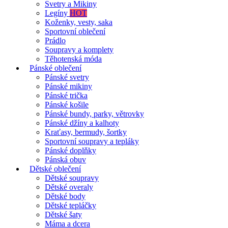
Svetry a Mikiny
Legíny
HOT
Koženky, vesty, saka
Sportovní oblečení
Prádlo
Soupravy a komplety
Těhotenská móda
Pánské oblečení
Pánské svetry
Pánské mikiny
Pánské trička
Pánské košile
Pánské bundy, parky, větrovky
Pánské džíny a kalhoty
Kraťasy, bermudy, šortky
Sportovní soupravy a tepláky
Pánské doplňky
Pánská obuv
Dětské oblečení
Dětské soupravy
Dětské overaly
Dětské body
Dětské tepláčky
Dětské šaty
Máma a dcera