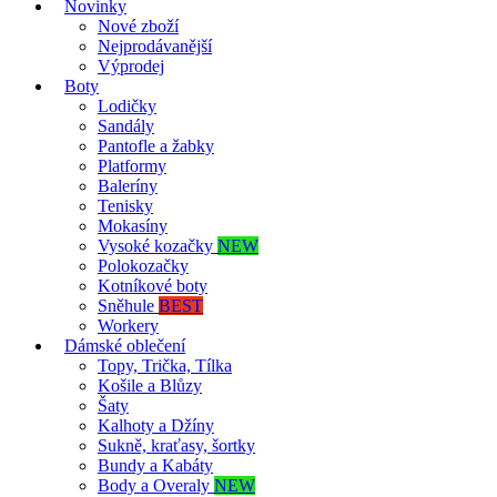
Novinky
Nové zboží
Nejprodávanější
Výprodej
Boty
Lodičky
Sandály
Pantofle a žabky
Platformy
Baleríny
Tenisky
Mokasíny
Vysoké kozačky
NEW
Polokozačky
Kotníkové boty
Sněhule
BEST
Workery
Dámské oblečení
Topy, Trička, Tílka
Košile a Blůzy
Šaty
Kalhoty a Džíny
Sukně, kraťasy, šortky
Bundy a Kabáty
Body a Overaly
NEW