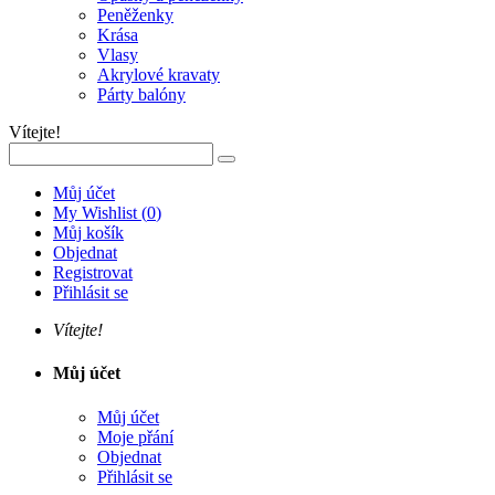
Peněženky
Krása
Vlasy
Akrylové kravaty
Párty balóny
Vítejte!
Můj účet
My Wishlist
(
0
)
Můj košík
Objednat
Registrovat
Přihlásit se
Vítejte!
Můj účet
Můj účet
Moje přání
Objednat
Přihlásit se