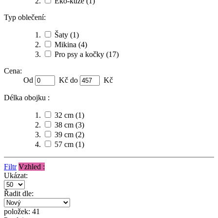
Eko-kůže
(1)
Typ oblečení:
Šaty
(1)
Mikina
(4)
Pro psy a kočky
(17)
Cena:
Od
Kč do
Kč
Délka obojku :
32 cm
(1)
38 cm
(3)
39 cm
(2)
57 cm
(1)
Filtr
Vzhled :
Ukázat:
Řadit dle:
položek: 41