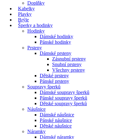
Doplňky
Kabelky
Plavky
Brýle
Šperky a hodinky
Hodinky
Dámské hodinky
Pánské hodinky
Prsteny
Dámské prsteny
Zásnubní prsteny
Snubní prsteny
Všechny prsteny
Dětské prsteny
Pánské prsteny
Soupravy šperků
Dámské soupravy šperků
Pánské soupravy šperků
Dětské soupravy šperků
Náušnice
Dámské náušnice
Pánské náušnice
Dětské náušnice
Náramky
Dámské náramky