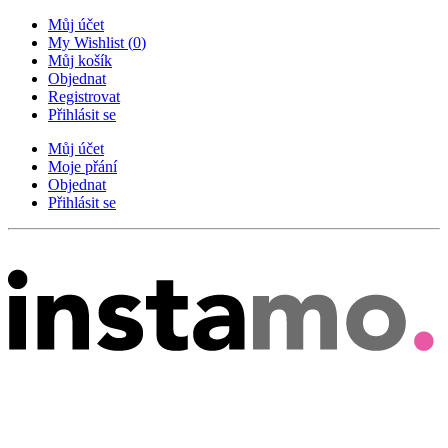
Můj účet
My Wishlist
(
0
)
Můj košík
Objednat
Registrovat
Přihlásit se
Můj účet
Moje přání
Objednat
Přihlásit se