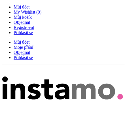
Můj účet
My Wishlist
(
0
)
Můj košík
Objednat
Registrovat
Přihlásit se
Můj účet
Moje přání
Objednat
Přihlásit se