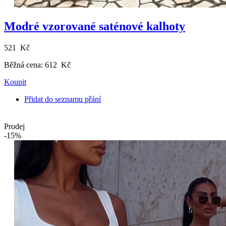
Modré vzorované saténové kalhoty
521 Kč
Běžná cena:
612 Kč
Koupit
Přidat do seznamu přání
Prodej
-15%