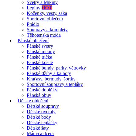
Svetry a Mikiny
Legíny
HOT
Koženky, vesty, saka
Sportovní oblečení
Prádlo
Soupravy a komplety
Těhotenská móda
Pánské oblečení
Pánské svetry
Pánské mikiny
Pánské trička
Pánské košile
Pánské bundy, parky, větrovky
Pánské džíny a kalhoty
Kraťasy, bermudy, šortky
Sportovní soupravy a tepláky
Pánské doplňky
Pánská obuv
Dětské oblečení
Dětské soupravy
Dětské overaly
Dětské body
Dětské tepláčky
Dětské šaty
Máma a dcera