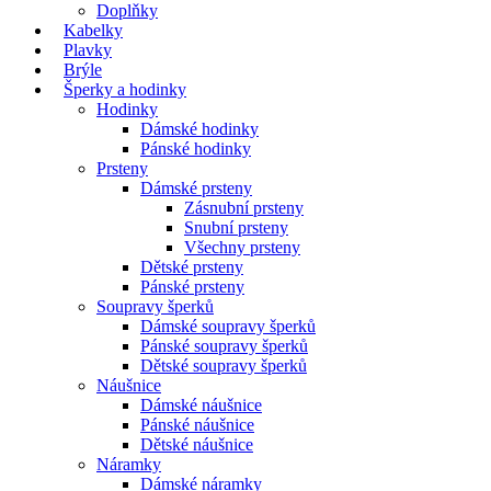
Doplňky
Kabelky
Plavky
Brýle
Šperky a hodinky
Hodinky
Dámské hodinky
Pánské hodinky
Prsteny
Dámské prsteny
Zásnubní prsteny
Snubní prsteny
Všechny prsteny
Dětské prsteny
Pánské prsteny
Soupravy šperků
Dámské soupravy šperků
Pánské soupravy šperků
Dětské soupravy šperků
Náušnice
Dámské náušnice
Pánské náušnice
Dětské náušnice
Náramky
Dámské náramky