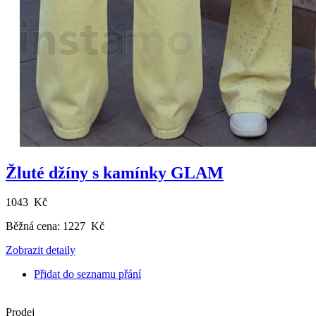
Žluté džíny s kamínky GLAM
1043 Kč
Běžná cena:
1227 Kč
Zobrazit detaily
Přidat do seznamu přání
Prodej