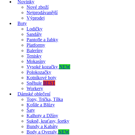
Novinky
Nové zboží
Nejprodávanější
Výprodej
Boty
Lodičky
Sandály
Pantofle a žabky
Platformy
Baleríny
Tenisky
Mokasíny
Vysoké kozačky
NEW
Polokozačky
Kotníkové boty
Sněhule
BEST
Workery
Dámské oblečení
Topy, Trička, Tílka
Košile a Blůzy
Šaty
Kalhoty a Džíny
Sukně, kraťasy, šortky
Bundy a Kabáty
Body a Overaly
NEW