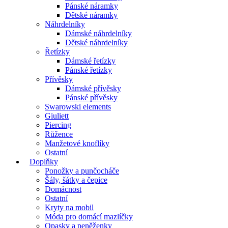
Pánské náramky
Dětské náramky
Náhrdelníky
Dámské náhrdelníky
Dětské náhrdelníky
Řetízky
Dámské řetízky
Pánské řetízky
Přívěsky
Dámské přívěsky
Pánské přívěsky
Swarowski elements
Giuliett
Piercing
Růžence
Manžetové knoflíky
Ostatní
Doplňky
Ponožky a punčocháče
Šály, šátky a čepice
Domácnost
Ostatní
Kryty na mobil
Móda pro domácí mazlíčky
Opasky a peněženky