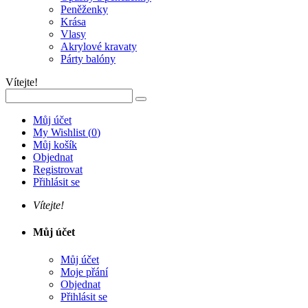
Peněženky
Krása
Vlasy
Akrylové kravaty
Párty balóny
Vítejte!
Můj účet
My Wishlist
(
0
)
Můj košík
Objednat
Registrovat
Přihlásit se
Vítejte!
Můj účet
Můj účet
Moje přání
Objednat
Přihlásit se