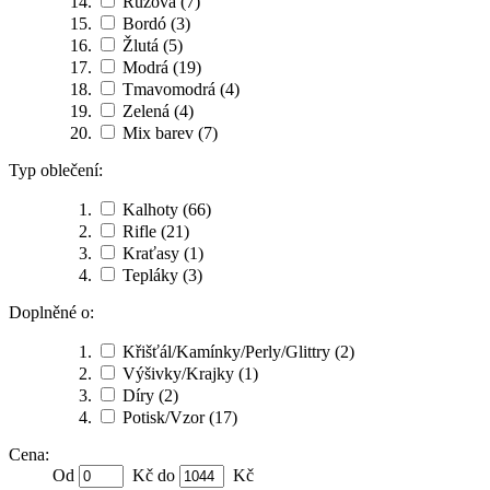
Růžová
(7)
Bordó
(3)
Žlutá
(5)
Modrá
(19)
Tmavomodrá
(4)
Zelená
(4)
Mix barev
(7)
Typ oblečení:
Kalhoty
(66)
Rifle
(21)
Kraťasy
(1)
Tepláky
(3)
Doplněné o:
Křišťál/Kamínky/Perly/Glittry
(2)
Výšivky/Krajky
(1)
Díry
(2)
Potisk/Vzor
(17)
Cena:
Od
Kč do
Kč