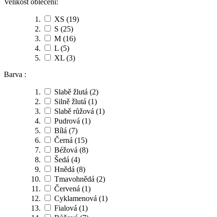
Velikost oblečení:
XS
(19)
S
(25)
M
(16)
L
(5)
XL
(3)
Barva :
Slabě žlutá
(2)
Silně žlutá
(1)
Slabě růžová
(1)
Pudrová
(1)
Bílá
(7)
Černá
(15)
Béžová
(8)
Šedá
(4)
Hnědá
(8)
Tmavohnědá
(2)
Červená
(1)
Cyklamenová
(1)
Fialová
(1)