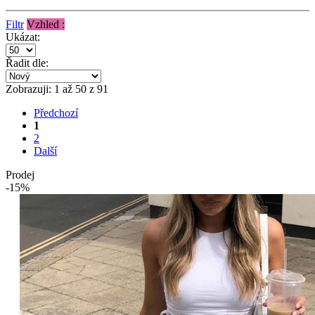
Filtr
Vzhled :
Ukázat:
Řadit dle:
Zobrazuji: 1 až 50 z 91
Předchozí
1
2
Další
Prodej
-15%