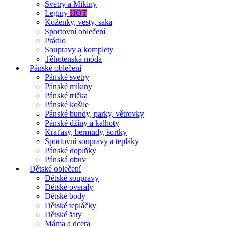
Svetry a Mikiny
Legíny
HOT
Koženky, vesty, saka
Sportovní oblečení
Prádlo
Soupravy a komplety
Těhotenská móda
Pánské oblečení
Pánské svetry
Pánské mikiny
Pánské trička
Pánské košile
Pánské bundy, parky, větrovky
Pánské džíny a kalhoty
Kraťasy, bermudy, šortky
Sportovní soupravy a tepláky
Pánské doplňky
Pánská obuv
Dětské oblečení
Dětské soupravy
Dětské overaly
Dětské body
Dětské tepláčky
Dětské šaty
Máma a dcera