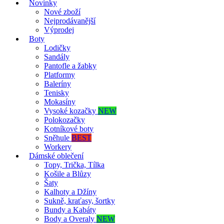
Novinky
Nové zboží
Nejprodávanější
Výprodej
Boty
Lodičky
Sandály
Pantofle a žabky
Platformy
Baleríny
Tenisky
Mokasíny
Vysoké kozačky
NEW
Polokozačky
Kotníkové boty
Sněhule
BEST
Workery
Dámské oblečení
Topy, Trička, Tílka
Košile a Blůzy
Šaty
Kalhoty a Džíny
Sukně, kraťasy, šortky
Bundy a Kabáty
Body a Overaly
NEW