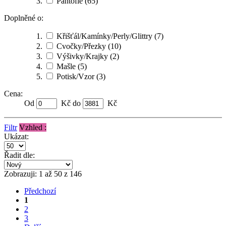
Pantofle
(65)
Doplněné o:
Křišťál/Kamínky/Perly/Glittry
(7)
Cvočky/Přezky
(10)
Výšivky/Krajky
(2)
Mašle
(5)
Potisk/Vzor
(3)
Cena:
Od
Kč do
Kč
Filtr
Vzhled :
Ukázat:
Řadit dle:
Zobrazuji: 1 až 50 z 146
Předchozí
1
2
3