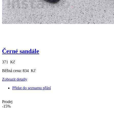
Černé sandále
371 Kč
Běžná cena:
834 Kč
Zobrazit detaily
Přidat do seznamu přání
Prodej
-15%