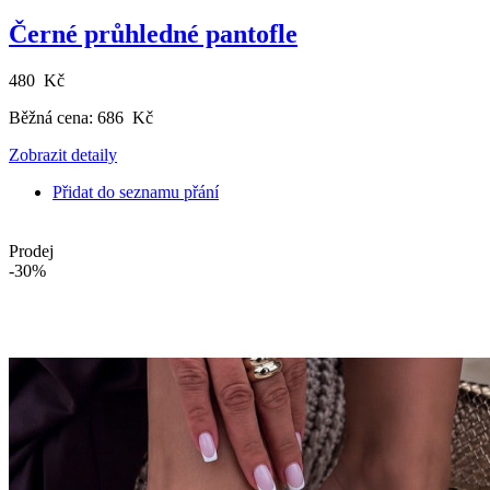
Černé průhledné pantofle
480 Kč
Běžná cena:
686 Kč
Zobrazit detaily
Přidat do seznamu přání
Prodej
-30%