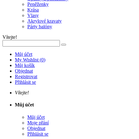
Peněženky
Krása
Vlasy
Akrylové kravaty
Párty balóny
Vítejte!
Můj účet
My Wishlist
(
0
)
Můj košík
Objednat
Registrovat
Přihlásit se
Vítejte!
Můj účet
Můj účet
Moje přání
Objednat
Přihlásit se