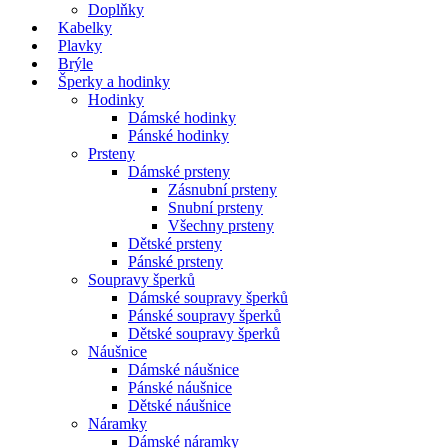
Doplňky
Kabelky
Plavky
Brýle
Šperky a hodinky
Hodinky
Dámské hodinky
Pánské hodinky
Prsteny
Dámské prsteny
Zásnubní prsteny
Snubní prsteny
Všechny prsteny
Dětské prsteny
Pánské prsteny
Soupravy šperků
Dámské soupravy šperků
Pánské soupravy šperků
Dětské soupravy šperků
Náušnice
Dámské náušnice
Pánské náušnice
Dětské náušnice
Náramky
Dámské náramky