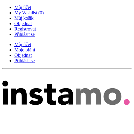
Můj účet
My Wishlist
(
0
)
Můj košík
Objednat
Registrovat
Přihlásit se
Můj účet
Moje přání
Objednat
Přihlásit se