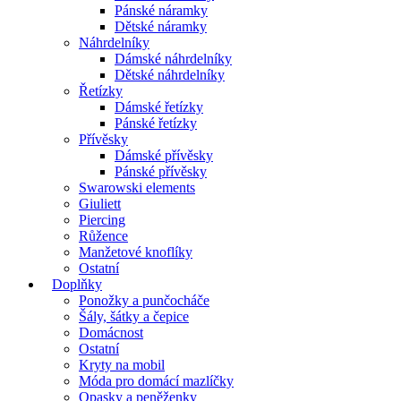
Pánské náramky
Dětské náramky
Náhrdelníky
Dámské náhrdelníky
Dětské náhrdelníky
Řetízky
Dámské řetízky
Pánské řetízky
Přívěsky
Dámské přívěsky
Pánské přívěsky
Swarowski elements
Giuliett
Piercing
Růžence
Manžetové knoflíky
Ostatní
Doplňky
Ponožky a punčocháče
Šály, šátky a čepice
Domácnost
Ostatní
Kryty na mobil
Móda pro domácí mazlíčky
Opasky a peněženky