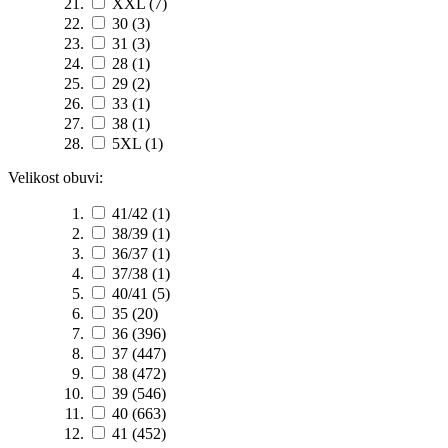
XXL
(7)
30
(3)
31
(3)
28
(1)
29
(2)
33
(1)
38
(1)
5XL
(1)
Velikost obuvi:
41/42
(1)
38/39
(1)
36/37
(1)
37/38
(1)
40/41
(5)
35
(20)
36
(396)
37
(447)
38
(472)
39
(546)
40
(663)
41
(452)