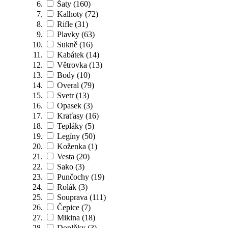
Šaty
(160)
Kalhoty
(72)
Rifle
(31)
Plavky
(63)
Sukně
(16)
Kabátek
(14)
Větrovka
(13)
Body
(10)
Overal
(79)
Svetr
(13)
Opasek
(3)
Kraťasy
(16)
Tepláky
(5)
Legíny
(50)
Koženka
(1)
Vesta
(20)
Sako
(3)
Punčochy
(19)
Rolák
(3)
Souprava
(111)
Čepice
(7)
Mikina
(18)
Doplňky
(3)