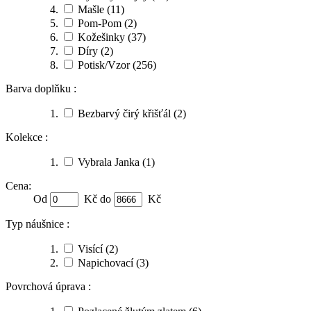
Mašle
(11)
Pom-Pom
(2)
Kožešinky
(37)
Díry
(2)
Potisk/Vzor
(256)
Barva doplňku :
Bezbarvý čirý křišťál
(2)
Kolekce :
Vybrala Janka
(1)
Cena:
Od
Kč do
Kč
Typ náušnice :
Visící
(2)
Napichovací
(3)
Povrchová úprava :