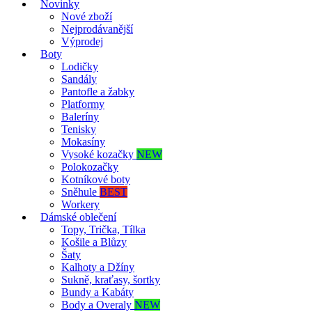
Novinky
Nové zboží
Nejprodávanější
Výprodej
Boty
Lodičky
Sandály
Pantofle a žabky
Platformy
Baleríny
Tenisky
Mokasíny
Vysoké kozačky
NEW
Polokozačky
Kotníkové boty
Sněhule
BEST
Workery
Dámské oblečení
Topy, Trička, Tílka
Košile a Blůzy
Šaty
Kalhoty a Džíny
Sukně, kraťasy, šortky
Bundy a Kabáty
Body a Overaly
NEW