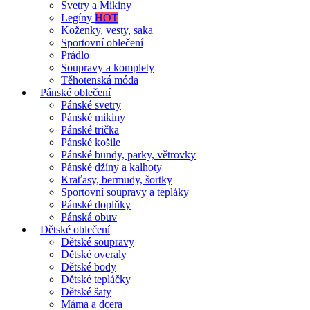
Svetry a Mikiny
Legíny
HOT
Koženky, vesty, saka
Sportovní oblečení
Prádlo
Soupravy a komplety
Těhotenská móda
Pánské oblečení
Pánské svetry
Pánské mikiny
Pánské trička
Pánské košile
Pánské bundy, parky, větrovky
Pánské džíny a kalhoty
Kraťasy, bermudy, šortky
Sportovní soupravy a tepláky
Pánské doplňky
Pánská obuv
Dětské oblečení
Dětské soupravy
Dětské overaly
Dětské body
Dětské tepláčky
Dětské šaty
Máma a dcera