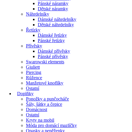
Pánské náramky
Dětské náramky
Náhrdelníky
Dámské náhrdelníky
Dětské náhrdelníky
Řetízky
Dámské řetízky
Pánské řetízky
Přívěsky
Dámské přívěsky
Pánské přívěsky
Swarowski elements
Giuliett
Piercing
Růžence
Manžetové knoflíky
Ostatní
Doplňky
Ponožky a punčocháče
Šály, šátky a čepice
Domácnost
Ostatní
Kryty na mobil
Móda pro domácí mazlíčky
Opasky a peněženky