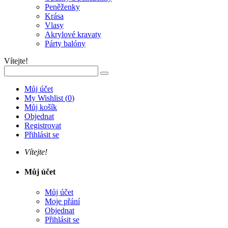
Peněženky
Krása
Vlasy
Akrylové kravaty
Párty balóny
Vítejte!
Můj účet
My Wishlist
(
0
)
Můj košík
Objednat
Registrovat
Přihlásit se
Vítejte!
Můj účet
Můj účet
Moje přání
Objednat
Přihlásit se