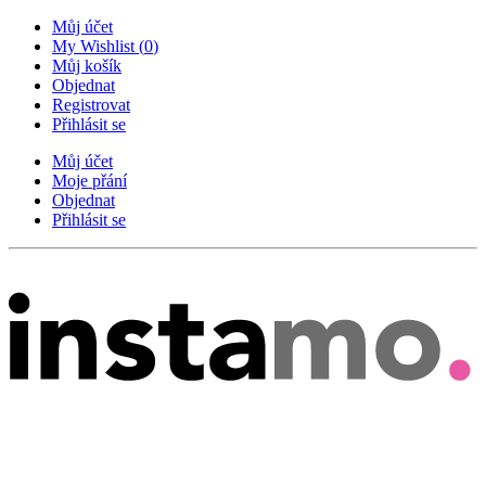
Můj účet
My Wishlist
(
0
)
Můj košík
Objednat
Registrovat
Přihlásit se
Můj účet
Moje přání
Objednat
Přihlásit se