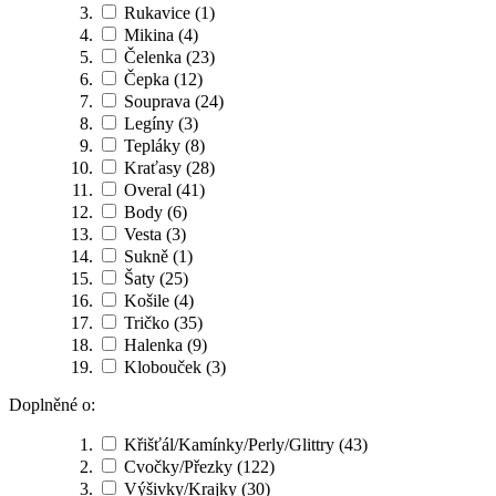
Rukavice
(1)
Mikina
(4)
Čelenka
(23)
Čepka
(12)
Souprava
(24)
Legíny
(3)
Tepláky
(8)
Kraťasy
(28)
Overal
(41)
Body
(6)
Vesta
(3)
Sukně
(1)
Šaty
(25)
Košile
(4)
Tričko
(35)
Halenka
(9)
Klobouček
(3)
Doplněné o:
Křišťál/Kamínky/Perly/Glittry
(43)
Cvočky/Přezky
(122)
Výšivky/Krajky
(30)