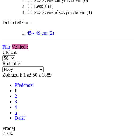
Pozlacené žlutým zlatem
(6)
Lesklá
(1)
Pozlacené růžovým zlatem
(1)
Délka řetízku :
45 - 49 cm
(2)
Filtr
Vzhled :
Ukázat:
Řadit dle:
Zobrazuji: 1 až 50 z 1889
Předchozí
1
2
3
4
5
Další
Prodej
-15%