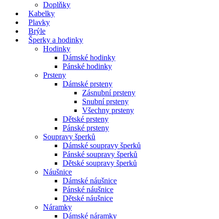
Doplňky
Kabelky
Plavky
Brýle
Šperky a hodinky
Hodinky
Dámské hodinky
Pánské hodinky
Prsteny
Dámské prsteny
Zásnubní prsteny
Snubní prsteny
Všechny prsteny
Dětské prsteny
Pánské prsteny
Soupravy šperků
Dámské soupravy šperků
Pánské soupravy šperků
Dětské soupravy šperků
Náušnice
Dámské náušnice
Pánské náušnice
Dětské náušnice
Náramky
Dámské náramky