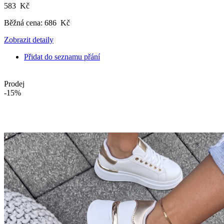
583 Kč
Běžná cena:
686 Kč
Zobrazit detaily
Přidat do seznamu přání
Prodej
-15%