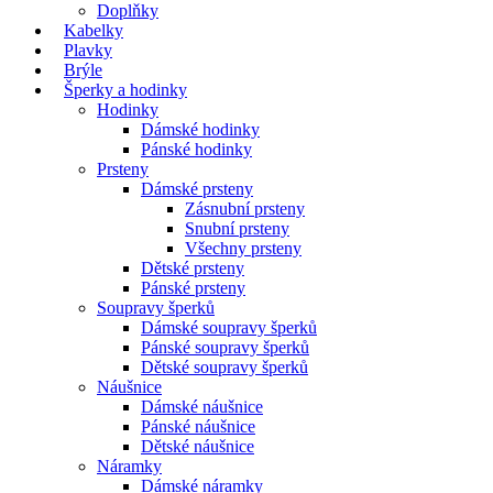
Doplňky
Kabelky
Plavky
Brýle
Šperky a hodinky
Hodinky
Dámské hodinky
Pánské hodinky
Prsteny
Dámské prsteny
Zásnubní prsteny
Snubní prsteny
Všechny prsteny
Dětské prsteny
Pánské prsteny
Soupravy šperků
Dámské soupravy šperků
Pánské soupravy šperků
Dětské soupravy šperků
Náušnice
Dámské náušnice
Pánské náušnice
Dětské náušnice
Náramky
Dámské náramky