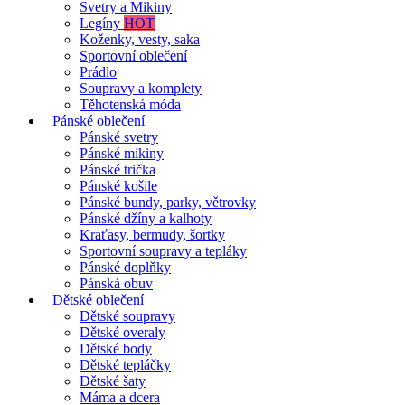
Svetry a Mikiny
Legíny
HOT
Koženky, vesty, saka
Sportovní oblečení
Prádlo
Soupravy a komplety
Těhotenská móda
Pánské oblečení
Pánské svetry
Pánské mikiny
Pánské trička
Pánské košile
Pánské bundy, parky, větrovky
Pánské džíny a kalhoty
Kraťasy, bermudy, šortky
Sportovní soupravy a tepláky
Pánské doplňky
Pánská obuv
Dětské oblečení
Dětské soupravy
Dětské overaly
Dětské body
Dětské tepláčky
Dětské šaty
Máma a dcera