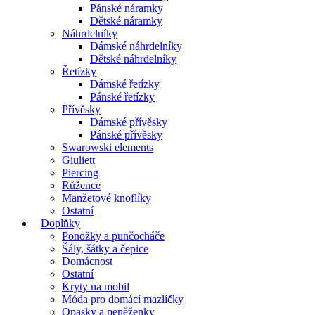
Pánské náramky
Dětské náramky
Náhrdelníky
Dámské náhrdelníky
Dětské náhrdelníky
Řetízky
Dámské řetízky
Pánské řetízky
Přívěsky
Dámské přívěsky
Pánské přívěsky
Swarowski elements
Giuliett
Piercing
Růžence
Manžetové knoflíky
Ostatní
Doplňky
Ponožky a punčocháče
Šály, šátky a čepice
Domácnost
Ostatní
Kryty na mobil
Móda pro domácí mazlíčky
Opasky a peněženky