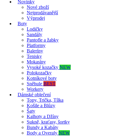
Novinky
Nové zboží
Nejprodávanější
Výprodej
Boty
Lodičky
Sandály
Pantofle a žabky
Platformy
Baleríny
Tenisky
Mokasíny
Vysoké kozačky
NEW
Polokozačky
Kotníkové boty
Sněhule
BEST
Workery
Dámské oblečení
Topy, Trička, Tílka
Košile a Blůzy
Šaty
Kalhoty a Džíny
Sukně, kraťasy, šortky
Bundy a Kabáty
Body a Overaly
NEW