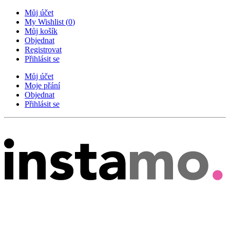
Můj účet
My Wishlist
(
0
)
Můj košík
Objednat
Registrovat
Přihlásit se
Můj účet
Moje přání
Objednat
Přihlásit se