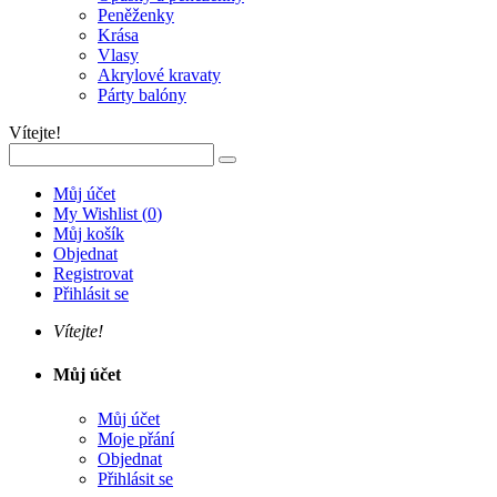
Peněženky
Krása
Vlasy
Akrylové kravaty
Párty balóny
Vítejte!
Můj účet
My Wishlist
(
0
)
Můj košík
Objednat
Registrovat
Přihlásit se
Vítejte!
Můj účet
Můj účet
Moje přání
Objednat
Přihlásit se