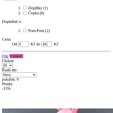
Doplňky
(1)
Čepka
(8)
Doplněné o:
Pom-Pom
(2)
Cena:
Od
Kč do
Kč
Filtr
Vzhled :
Ukázat:
Řadit dle:
položek: 9
Prodej
-15%