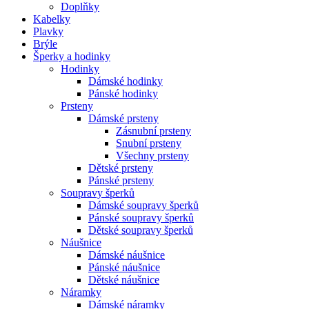
Doplňky
Kabelky
Plavky
Brýle
Šperky a hodinky
Hodinky
Dámské hodinky
Pánské hodinky
Prsteny
Dámské prsteny
Zásnubní prsteny
Snubní prsteny
Všechny prsteny
Dětské prsteny
Pánské prsteny
Soupravy šperků
Dámské soupravy šperků
Pánské soupravy šperků
Dětské soupravy šperků
Náušnice
Dámské náušnice
Pánské náušnice
Dětské náušnice
Náramky
Dámské náramky