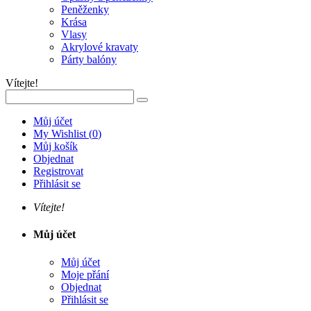
Peněženky
Krása
Vlasy
Akrylové kravaty
Párty balóny
Vítejte!
Můj účet
My Wishlist
(
0
)
Můj košík
Objednat
Registrovat
Přihlásit se
Vítejte!
Můj účet
Můj účet
Moje přání
Objednat
Přihlásit se