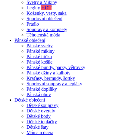
Svetry a Mikiny
Legíny
HOT
Koženky, vesty, saka
Sportovní oblečení
Prádlo
Soupravy a komplety
Těhotenská móda
Pánské oblečení
Pánské svetry
Pánské mikiny
Pánské trička
Pánské košile
Pánské bundy, parky, větrovky
Pánské džíny a kalhoty
Kraťasy, bermudy, šortky
Sportovní soupravy a tepláky
Pánské doplňky
Pánská obuv
Dětské oblečení
Dětské soupravy
Dětské overaly
Dětské body
Dětské tepláčky
Dětské šaty
Máma a dcera