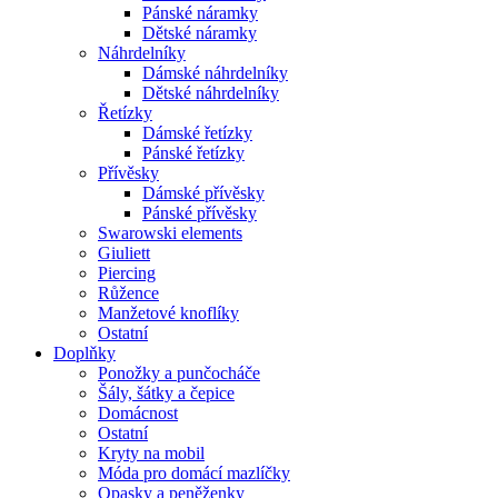
Pánské náramky
Dětské náramky
Náhrdelníky
Dámské náhrdelníky
Dětské náhrdelníky
Řetízky
Dámské řetízky
Pánské řetízky
Přívěsky
Dámské přívěsky
Pánské přívěsky
Swarowski elements
Giuliett
Piercing
Růžence
Manžetové knoflíky
Ostatní
Doplňky
Ponožky a punčocháče
Šály, šátky a čepice
Domácnost
Ostatní
Kryty na mobil
Móda pro domácí mazlíčky
Opasky a peněženky