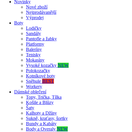
Novinky
Nové zboží
Nejprodávanější
Výprodej
Boty
Lodičky
Sandály
Pantofle a žabky
Platformy
Baleríny
Tenisky
Mokasíny
Vysoké kozačky
NEW
Polokozačky
Kotníkové boty
Sněhule
BEST
Workery
Dámské oblečení
Topy, Trička, Tílka
Košile a Blůzy
Šaty
Kalhoty a Džíny
Sukně, kraťasy, šortky
Bundy a Kabáty
Body a Overaly
NEW