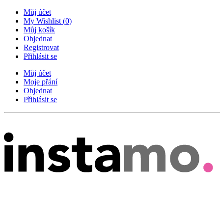
Můj účet
My Wishlist
(
0
)
Můj košík
Objednat
Registrovat
Přihlásit se
Můj účet
Moje přání
Objednat
Přihlásit se