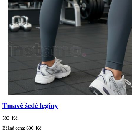
Tmavě šedé legíny
583 Kč
Běžná cena:
686 Kč