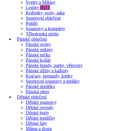
Svetry a Mikiny
Legíny
HOT
Koženky, vesty, saka
Sportovní oblečení
Prádlo
Soupravy a komplety
Těhotenská móda
Pánské oblečení
Pánské svetry
Pánské mikiny
Pánské trička
Pánské košile
Pánské bundy, parky, větrovky
Pánské džíny a kalhoty
Kraťasy, bermudy, šortky
Sportovní soupravy a tepláky
Pánské doplňky
Pánská obuv
Dětské oblečení
Dětské soupravy
Dětské overaly
Dětské body
Dětské tepláčky
Dětské šaty
Máma a dcera