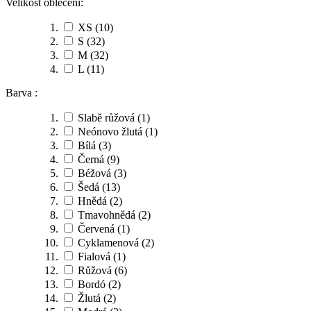
Velikost oblečení:
XS
(10)
S
(32)
M
(32)
L
(11)
Barva :
Slabě růžová
(1)
Neónovo žlutá
(1)
Bílá
(3)
Černá
(9)
Béžová
(3)
Šedá
(13)
Hnědá
(2)
Tmavohnědá
(2)
Červená
(1)
Cyklamenová
(2)
Fialová
(1)
Růžová
(6)
Bordó
(2)
Žlutá
(2)