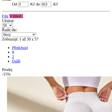
Od
Kč do
Kč
Filtr
Vzhled :
Ukázat:
Řadit dle:
Zobrazuji: 1 až 50 z 57
Předchozí
1
2
Další
Prodej
-15%