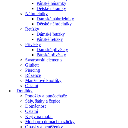
Pánské náramky
Dětské náramky
Náhrdelníky
Dámské náhrdelníky
Dětské náhrdelníky
Řetízky
Dámské řetízky
Pánské řetízky
Přívěsky
Dámské přívěsky
Pánské přívěsky
Swarowski elements
Giuliett
Piercing
Růžence
Manžetové knoflíky
Ostatní
Doplňky
Ponožky a punčocháče
Šály, šátky a čepice
Domácnost
Ostatní
Kryty na mobil
Móda pro domácí mazlíčky
Opasky a peněženky