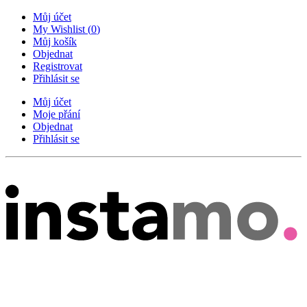
Můj účet
My Wishlist
(
0
)
Můj košík
Objednat
Registrovat
Přihlásit se
Můj účet
Moje přání
Objednat
Přihlásit se