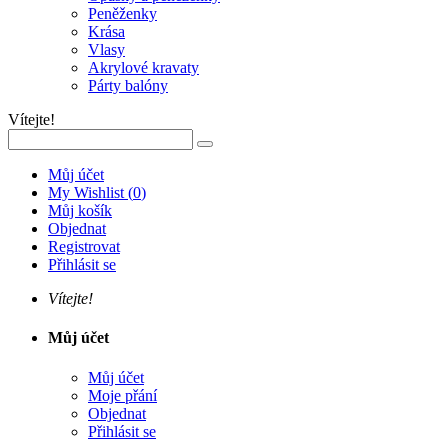
Peněženky
Krása
Vlasy
Akrylové kravaty
Párty balóny
Vítejte!
Můj účet
My Wishlist
(
0
)
Můj košík
Objednat
Registrovat
Přihlásit se
Vítejte!
Můj účet
Můj účet
Moje přání
Objednat
Přihlásit se