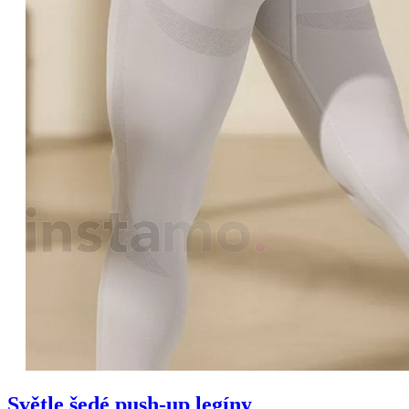
Světle šedé push-up legíny