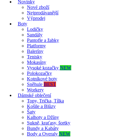
Novinky
Nové zboží
Nejprodávanější
Výprodej
Boty
Lodičky
Sandály
Pantofle a žabky
Platformy
Baleríny
Tenisky
Mokasíny
Vysoké kozačky
NEW
Polokozačky
Kotníkové boty
Sněhule
BEST
Workery
Dámské oblečení
Topy, Trička, Tílka
Košile a Blůzy
Šaty
Kalhoty a Džíny
Sukně, kraťasy, šortky
Bundy a Kabáty
Body a Overaly
NEW