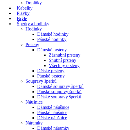
Doplňky
Kabelky
Plavky
Brýle
Šperky a hodinky
Hodinky
Dámské hodinky
Pánské hodinky
Prsteny
Dámské prsteny
Zásnubní prsteny
Snubní prsteny
Všechny prsteny
Dětské prsteny
Pánské prsteny
Soupravy šperků
Dámské soupravy šperků
Pánské soupravy šperků
Dětské soupravy šperků
Náušnice
Dámské náušnice
Pánské náušnice
Dětské náušnice
Náramky
Dámské náramky