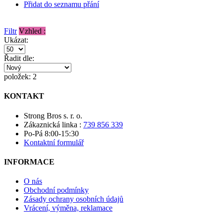
Přidat do seznamu přání
Filtr
Vzhled :
Ukázat:
Řadit dle:
položek: 2
KONTAKT
Strong Bros s. r. o.
Zákaznická linka :
739 856 339
Po-Pá 8:00-15:30
Kontaktní formulář
INFORMACE
O nás
Obchodní podmínky
Zásady ochrany osobních údajů
Vrácení, výměna, reklamace