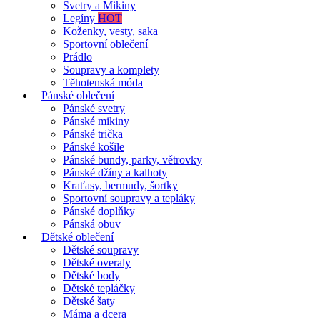
Svetry a Mikiny
Legíny
HOT
Koženky, vesty, saka
Sportovní oblečení
Prádlo
Soupravy a komplety
Těhotenská móda
Pánské oblečení
Pánské svetry
Pánské mikiny
Pánské trička
Pánské košile
Pánské bundy, parky, větrovky
Pánské džíny a kalhoty
Kraťasy, bermudy, šortky
Sportovní soupravy a tepláky
Pánské doplňky
Pánská obuv
Dětské oblečení
Dětské soupravy
Dětské overaly
Dětské body
Dětské tepláčky
Dětské šaty
Máma a dcera