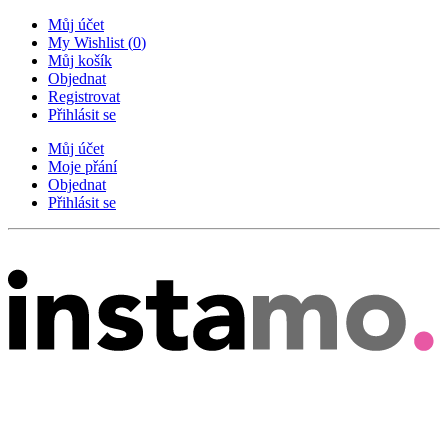
Můj účet
My Wishlist
(
0
)
Můj košík
Objednat
Registrovat
Přihlásit se
Můj účet
Moje přání
Objednat
Přihlásit se