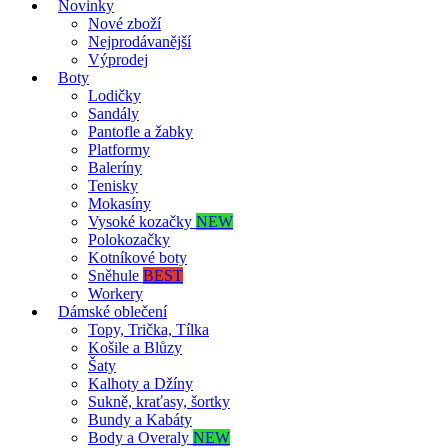
Novinky
Nové zboží
Nejprodávanější
Výprodej
Boty
Lodičky
Sandály
Pantofle a žabky
Platformy
Baleríny
Tenisky
Mokasíny
Vysoké kozačky
NEW
Polokozačky
Kotníkové boty
Sněhule
BEST
Workery
Dámské oblečení
Topy, Trička, Tílka
Košile a Blůzy
Šaty
Kalhoty a Džíny
Sukně, kraťasy, šortky
Bundy a Kabáty
Body a Overaly
NEW