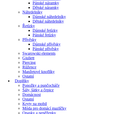
Pánské náramky
Dětské náramky
Náhrdelníky
Dámské náhrdelníky
Dětské náhrdelníky
Řetízky
Dámské řetízky
Pánské řetízky
Přívěsky
Dámské přívěsky
Pánské přívěsky
Swarowski elements
Giuliett
Piercing
Růžence
Manžetové knoflíky
Ostatní
Doplňky
Ponožky a punčocháče
Šály, šátky a čepice
Domácnost
Ostatní
Kryty na mobil
Móda pro domácí mazlíčky
Opasky a peněženky