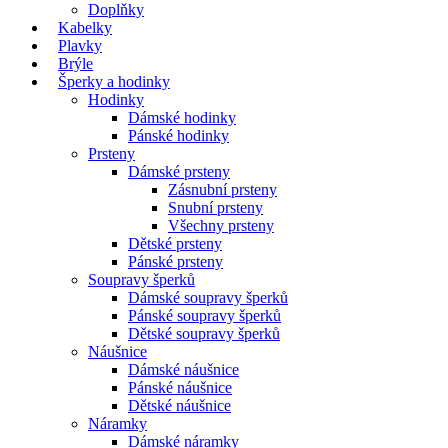
Doplňky
Kabelky
Plavky
Brýle
Šperky a hodinky
Hodinky
Dámské hodinky
Pánské hodinky
Prsteny
Dámské prsteny
Zásnubní prsteny
Snubní prsteny
Všechny prsteny
Dětské prsteny
Pánské prsteny
Soupravy šperků
Dámské soupravy šperků
Pánské soupravy šperků
Dětské soupravy šperků
Náušnice
Dámské náušnice
Pánské náušnice
Dětské náušnice
Náramky
Dámské náramky