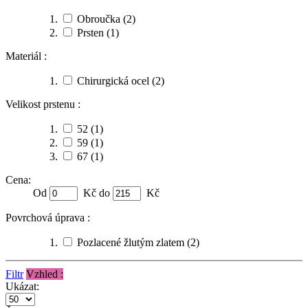
Obroučka
(2)
Prsten
(1)
Materiál :
Chirurgická ocel
(2)
Velikost prstenu :
52
(1)
59
(1)
67
(1)
Cena:
Od
Kč do
Kč
Povrchová úprava :
Pozlacené žlutým zlatem
(2)
Filtr
Vzhled :
Ukázat: