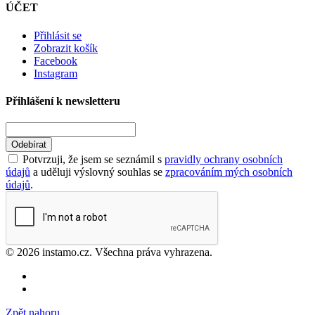
ÚČET
Přihlásit se
Zobrazit košík
Facebook
Instagram
Přihlášení k newsletteru
Odebírat
Potvrzuji, že jsem se seznámil s
pravidly ochrany osobních
údajů
a uděluji výslovný souhlas se
zpracováním mých osobních
údajů
.
© 2026 instamo.cz. Všechna práva vyhrazena.
Zpět nahoru