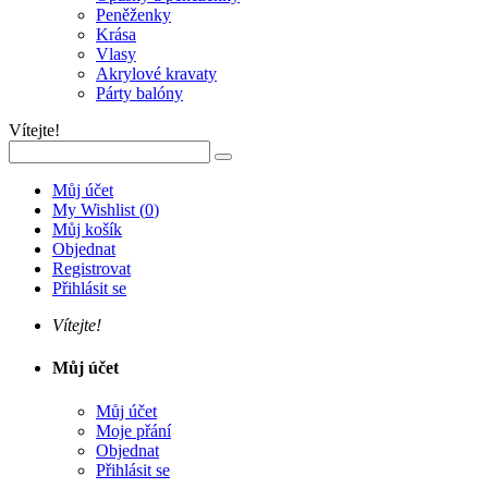
Peněženky
Krása
Vlasy
Akrylové kravaty
Párty balóny
Vítejte!
Můj účet
My Wishlist
(
0
)
Můj košík
Objednat
Registrovat
Přihlásit se
Vítejte!
Můj účet
Můj účet
Moje přání
Objednat
Přihlásit se