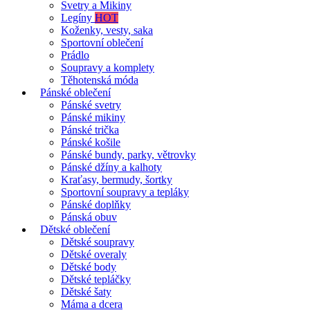
Svetry a Mikiny
Legíny
HOT
Koženky, vesty, saka
Sportovní oblečení
Prádlo
Soupravy a komplety
Těhotenská móda
Pánské oblečení
Pánské svetry
Pánské mikiny
Pánské trička
Pánské košile
Pánské bundy, parky, větrovky
Pánské džíny a kalhoty
Kraťasy, bermudy, šortky
Sportovní soupravy a tepláky
Pánské doplňky
Pánská obuv
Dětské oblečení
Dětské soupravy
Dětské overaly
Dětské body
Dětské tepláčky
Dětské šaty
Máma a dcera