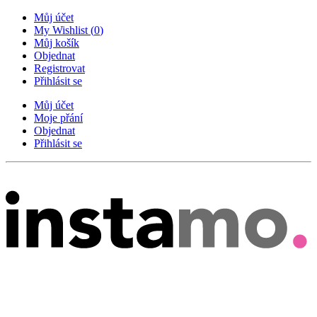
Můj účet
My Wishlist
(
0
)
Můj košík
Objednat
Registrovat
Přihlásit se
Můj účet
Moje přání
Objednat
Přihlásit se