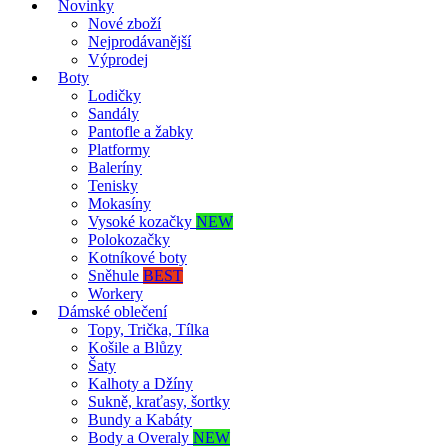
Novinky
Nové zboží
Nejprodávanější
Výprodej
Boty
Lodičky
Sandály
Pantofle a žabky
Platformy
Baleríny
Tenisky
Mokasíny
Vysoké kozačky
NEW
Polokozačky
Kotníkové boty
Sněhule
BEST
Workery
Dámské oblečení
Topy, Trička, Tílka
Košile a Blůzy
Šaty
Kalhoty a Džíny
Sukně, kraťasy, šortky
Bundy a Kabáty
Body a Overaly
NEW