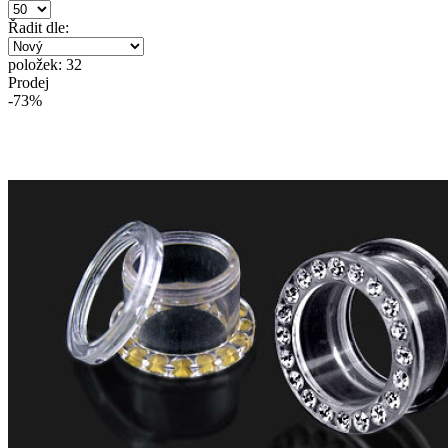
Řadit dle:
položek: 32
Prodej
-73%