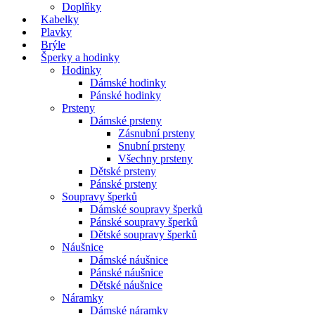
Doplňky
Kabelky
Plavky
Brýle
Šperky a hodinky
Hodinky
Dámské hodinky
Pánské hodinky
Prsteny
Dámské prsteny
Zásnubní prsteny
Snubní prsteny
Všechny prsteny
Dětské prsteny
Pánské prsteny
Soupravy šperků
Dámské soupravy šperků
Pánské soupravy šperků
Dětské soupravy šperků
Náušnice
Dámské náušnice
Pánské náušnice
Dětské náušnice
Náramky
Dámské náramky