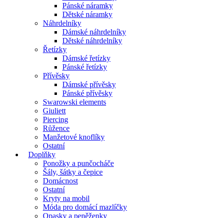
Pánské náramky
Dětské náramky
Náhrdelníky
Dámské náhrdelníky
Dětské náhrdelníky
Řetízky
Dámské řetízky
Pánské řetízky
Přívěsky
Dámské přívěsky
Pánské přívěsky
Swarowski elements
Giuliett
Piercing
Růžence
Manžetové knoflíky
Ostatní
Doplňky
Ponožky a punčocháče
Šály, šátky a čepice
Domácnost
Ostatní
Kryty na mobil
Móda pro domácí mazlíčky
Opasky a peněženky