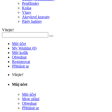
Peněženky
Krása
Vlasy
Akrylové kravaty
Párty balóny
Vítejte!
Můj účet
My Wishlist
(
0
)
Můj košík
Objednat
Registrovat
Přihlásit se
Vítejte!
Můj účet
Můj účet
Moje přání
Objednat
Přihlásit se