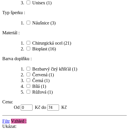
Unisex
(1)
Typ šperku :
Náušnice
(3)
Materiál :
Chirurgická ocel
(21)
Bioplast
(16)
Barva doplňku :
Bezbarvý čirý křišťál
(1)
Červená
(1)
Černá
(1)
Bílá
(1)
Růžová
(1)
Cena:
Od
Kč do
Kč
Filtr
Vzhled :
Ukázat: