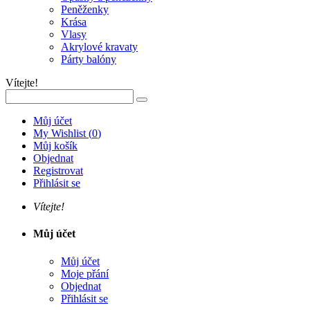
Peněženky
Krása
Vlasy
Akrylové kravaty
Párty balóny
Vítejte!
Můj účet
My Wishlist
(
0
)
Můj košík
Objednat
Registrovat
Přihlásit se
Vítejte!
Můj účet
Můj účet
Moje přání
Objednat
Přihlásit se