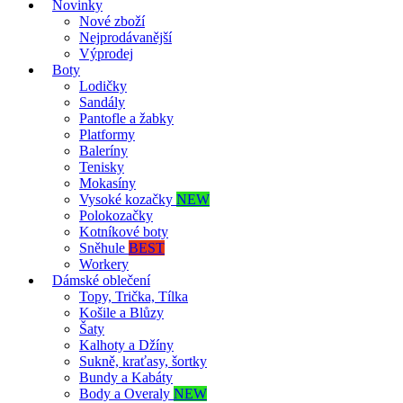
Novinky
Nové zboží
Nejprodávanější
Výprodej
Boty
Lodičky
Sandály
Pantofle a žabky
Platformy
Baleríny
Tenisky
Mokasíny
Vysoké kozačky
NEW
Polokozačky
Kotníkové boty
Sněhule
BEST
Workery
Dámské oblečení
Topy, Trička, Tílka
Košile a Blůzy
Šaty
Kalhoty a Džíny
Sukně, kraťasy, šortky
Bundy a Kabáty
Body a Overaly
NEW