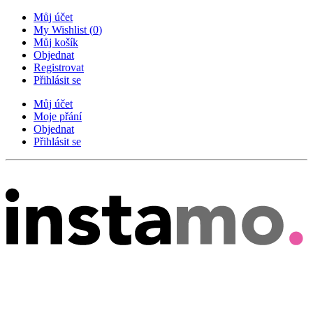
Můj účet
My Wishlist
(
0
)
Můj košík
Objednat
Registrovat
Přihlásit se
Můj účet
Moje přání
Objednat
Přihlásit se