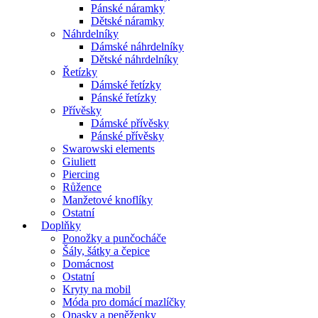
Pánské náramky
Dětské náramky
Náhrdelníky
Dámské náhrdelníky
Dětské náhrdelníky
Řetízky
Dámské řetízky
Pánské řetízky
Přívěsky
Dámské přívěsky
Pánské přívěsky
Swarowski elements
Giuliett
Piercing
Růžence
Manžetové knoflíky
Ostatní
Doplňky
Ponožky a punčocháče
Šály, šátky a čepice
Domácnost
Ostatní
Kryty na mobil
Móda pro domácí mazlíčky
Opasky a peněženky