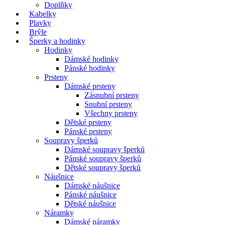
Doplňky
Kabelky
Plavky
Brýle
Šperky a hodinky
Hodinky
Dámské hodinky
Pánské hodinky
Prsteny
Dámské prsteny
Zásnubní prsteny
Snubní prsteny
Všechny prsteny
Dětské prsteny
Pánské prsteny
Soupravy šperků
Dámské soupravy šperků
Pánské soupravy šperků
Dětské soupravy šperků
Náušnice
Dámské náušnice
Pánské náušnice
Dětské náušnice
Náramky
Dámské náramky