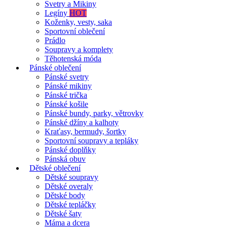
Svetry a Mikiny
Legíny
HOT
Koženky, vesty, saka
Sportovní oblečení
Prádlo
Soupravy a komplety
Těhotenská móda
Pánské oblečení
Pánské svetry
Pánské mikiny
Pánské trička
Pánské košile
Pánské bundy, parky, větrovky
Pánské džíny a kalhoty
Kraťasy, bermudy, šortky
Sportovní soupravy a tepláky
Pánské doplňky
Pánská obuv
Dětské oblečení
Dětské soupravy
Dětské overaly
Dětské body
Dětské tepláčky
Dětské šaty
Máma a dcera