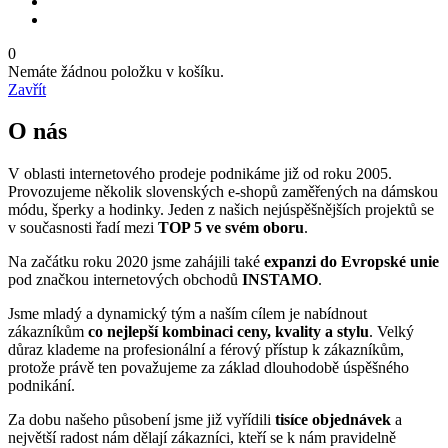
0
Nemáte žádnou položku v košíku.
Zavřít
O nás
V oblasti internetového prodeje podnikáme již od roku 2005.
Provozujeme několik slovenských e-shopů zaměřených na dámskou
módu, šperky a hodinky. Jeden z našich nejúspěšnějších projektů se
v současnosti řadí mezi
TOP 5 ve svém oboru
.
Na začátku roku 2020 jsme zahájili také
expanzi do Evropské unie
pod značkou internetových obchodů
INSTAMO
.
Jsme mladý a dynamický tým a naším cílem je nabídnout
zákazníkům
co nejlepší kombinaci ceny, kvality a stylu
. Velký
důraz klademe na profesionální a férový přístup k zákazníkům,
protože právě ten považujeme za základ dlouhodobě úspěšného
podnikání.
Za dobu našeho působení jsme již vyřídili
tisíce objednávek
a
největší radost nám dělají zákazníci, kteří se k nám pravidelně