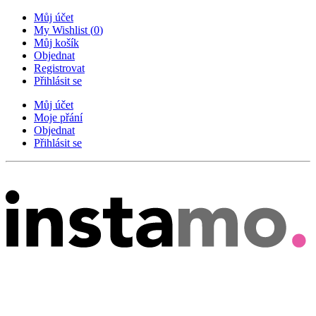
Můj účet
My Wishlist
(
0
)
Můj košík
Objednat
Registrovat
Přihlásit se
Můj účet
Moje přání
Objednat
Přihlásit se