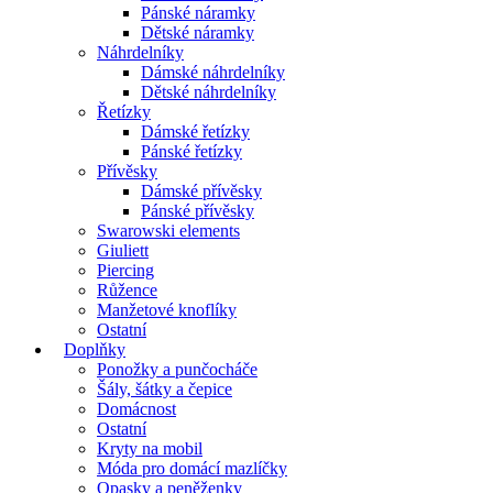
Pánské náramky
Dětské náramky
Náhrdelníky
Dámské náhrdelníky
Dětské náhrdelníky
Řetízky
Dámské řetízky
Pánské řetízky
Přívěsky
Dámské přívěsky
Pánské přívěsky
Swarowski elements
Giuliett
Piercing
Růžence
Manžetové knoflíky
Ostatní
Doplňky
Ponožky a punčocháče
Šály, šátky a čepice
Domácnost
Ostatní
Kryty na mobil
Móda pro domácí mazlíčky
Opasky a peněženky