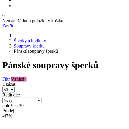
0
Nemáte žádnou položku v košíku.
Zavřít
Šperky a hodinky
Soupravy šperků
Pánské soupravy šperků
Pánské soupravy šperků
Filtr
Vzhled :
Ukázat:
Řadit dle:
položek: 30
Prodej
-47%