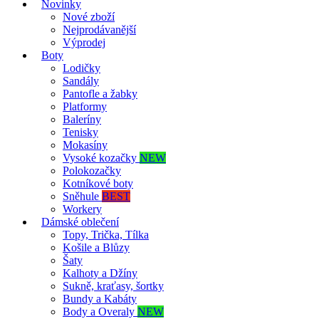
Novinky
Nové zboží
Nejprodávanější
Výprodej
Boty
Lodičky
Sandály
Pantofle a žabky
Platformy
Baleríny
Tenisky
Mokasíny
Vysoké kozačky
NEW
Polokozačky
Kotníkové boty
Sněhule
BEST
Workery
Dámské oblečení
Topy, Trička, Tílka
Košile a Blůzy
Šaty
Kalhoty a Džíny
Sukně, kraťasy, šortky
Bundy a Kabáty
Body a Overaly
NEW