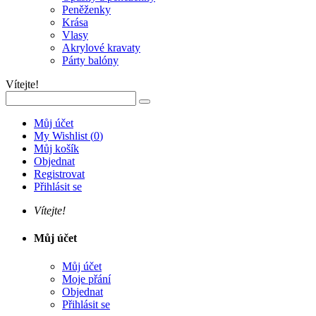
Peněženky
Krása
Vlasy
Akrylové kravaty
Párty balóny
Vítejte!
Můj účet
My Wishlist
(
0
)
Můj košík
Objednat
Registrovat
Přihlásit se
Vítejte!
Můj účet
Můj účet
Moje přání
Objednat
Přihlásit se