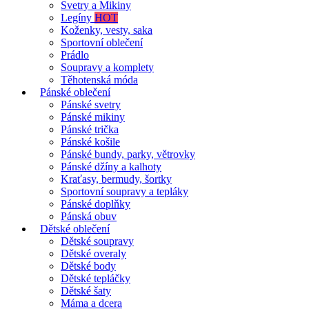
Svetry a Mikiny
Legíny
HOT
Koženky, vesty, saka
Sportovní oblečení
Prádlo
Soupravy a komplety
Těhotenská móda
Pánské oblečení
Pánské svetry
Pánské mikiny
Pánské trička
Pánské košile
Pánské bundy, parky, větrovky
Pánské džíny a kalhoty
Kraťasy, bermudy, šortky
Sportovní soupravy a tepláky
Pánské doplňky
Pánská obuv
Dětské oblečení
Dětské soupravy
Dětské overaly
Dětské body
Dětské tepláčky
Dětské šaty
Máma a dcera