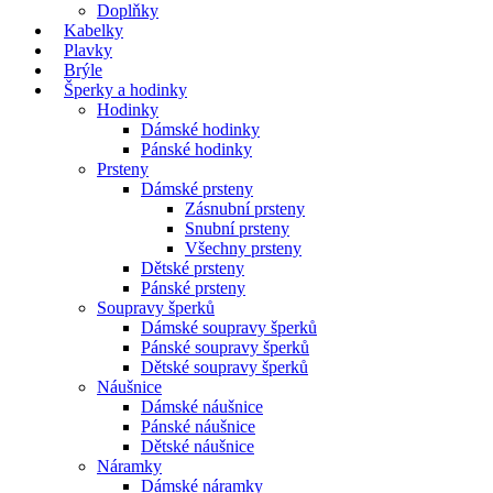
Doplňky
Kabelky
Plavky
Brýle
Šperky a hodinky
Hodinky
Dámské hodinky
Pánské hodinky
Prsteny
Dámské prsteny
Zásnubní prsteny
Snubní prsteny
Všechny prsteny
Dětské prsteny
Pánské prsteny
Soupravy šperků
Dámské soupravy šperků
Pánské soupravy šperků
Dětské soupravy šperků
Náušnice
Dámské náušnice
Pánské náušnice
Dětské náušnice
Náramky
Dámské náramky