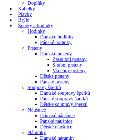
Doplňky
Kabelky
Plavky
Brýle
Šperky a hodinky
Hodinky
Dámské hodinky
Pánské hodinky
Prsteny
Dámské prsteny
Zásnubní prsteny
Snubní prsteny
Všechny prsteny
Dětské prsteny
Pánské prsteny
Soupravy šperků
Dámské soupravy šperků
Pánské soupravy šperků
Dětské soupravy šperků
Náušnice
Dámské náušnice
Pánské náušnice
Dětské náušnice
Náramky
Dámské náramky