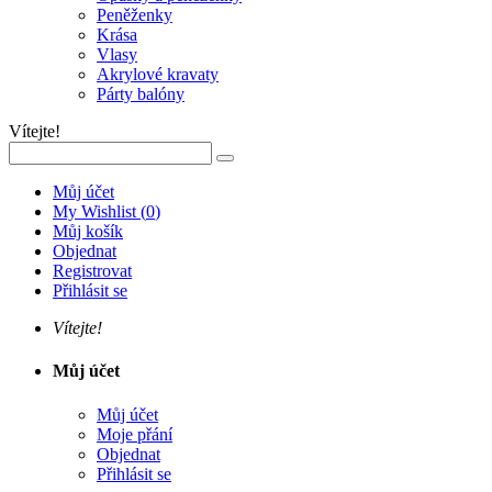
Peněženky
Krása
Vlasy
Akrylové kravaty
Párty balóny
Vítejte!
Můj účet
My Wishlist
(
0
)
Můj košík
Objednat
Registrovat
Přihlásit se
Vítejte!
Můj účet
Můj účet
Moje přání
Objednat
Přihlásit se