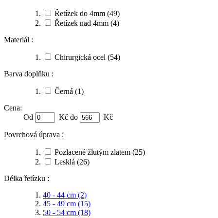
Řetízek do 4mm
(49)
Řetízek nad 4mm
(4)
Materiál :
Chirurgická ocel
(54)
Barva doplňku :
Černá
(1)
Cena:
Od
Kč do
Kč
Povrchová úprava :
Pozlacené žlutým zlatem
(25)
Lesklá
(26)
Délka řetízku :
40 - 44 cm
(2)
45 - 49 cm
(15)
50 - 54 cm
(18)