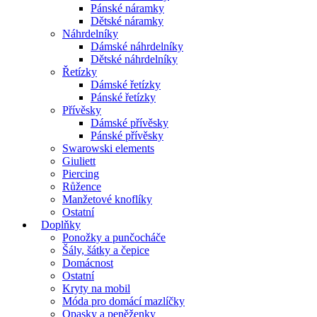
Pánské náramky
Dětské náramky
Náhrdelníky
Dámské náhrdelníky
Dětské náhrdelníky
Řetízky
Dámské řetízky
Pánské řetízky
Přívěsky
Dámské přívěsky
Pánské přívěsky
Swarowski elements
Giuliett
Piercing
Růžence
Manžetové knoflíky
Ostatní
Doplňky
Ponožky a punčocháče
Šály, šátky a čepice
Domácnost
Ostatní
Kryty na mobil
Móda pro domácí mazlíčky
Opasky a peněženky