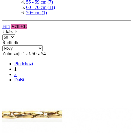
55 - 59 cm
(7)
60 - 70 cm
(11)
70+ cm
(1)
Filtr
Vzhled :
Ukázat:
Řadit dle:
Zobrazuji: 1 až 50 z 54
Předchozí
1
2
Další