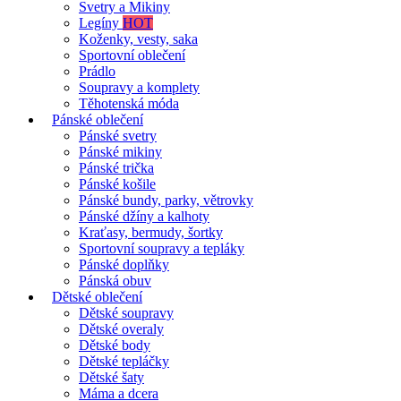
Svetry a Mikiny
Legíny
HOT
Koženky, vesty, saka
Sportovní oblečení
Prádlo
Soupravy a komplety
Těhotenská móda
Pánské oblečení
Pánské svetry
Pánské mikiny
Pánské trička
Pánské košile
Pánské bundy, parky, větrovky
Pánské džíny a kalhoty
Kraťasy, bermudy, šortky
Sportovní soupravy a tepláky
Pánské doplňky
Pánská obuv
Dětské oblečení
Dětské soupravy
Dětské overaly
Dětské body
Dětské tepláčky
Dětské šaty
Máma a dcera