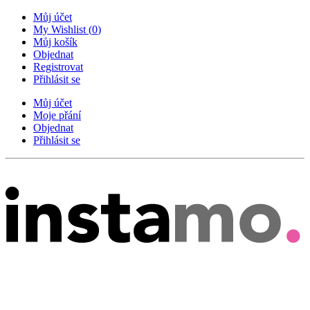
Můj účet
My Wishlist
(
0
)
Můj košík
Objednat
Registrovat
Přihlásit se
Můj účet
Moje přání
Objednat
Přihlásit se