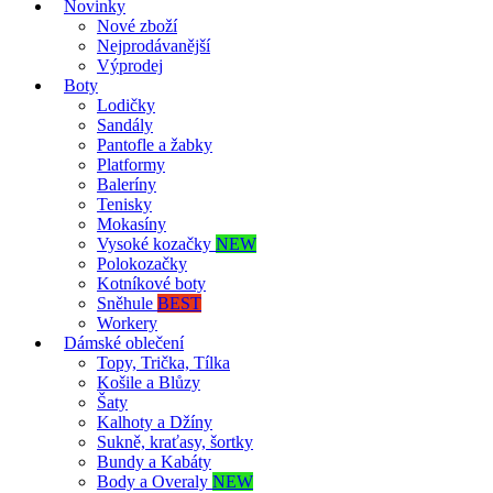
Novinky
Nové zboží
Nejprodávanější
Výprodej
Boty
Lodičky
Sandály
Pantofle a žabky
Platformy
Baleríny
Tenisky
Mokasíny
Vysoké kozačky
NEW
Polokozačky
Kotníkové boty
Sněhule
BEST
Workery
Dámské oblečení
Topy, Trička, Tílka
Košile a Blůzy
Šaty
Kalhoty a Džíny
Sukně, kraťasy, šortky
Bundy a Kabáty
Body a Overaly
NEW