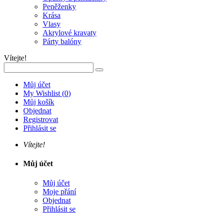
Peněženky
Krása
Vlasy
Akrylové kravaty
Párty balóny
Vítejte!
Můj účet
My Wishlist
(
0
)
Můj košík
Objednat
Registrovat
Přihlásit se
Vítejte!
Můj účet
Můj účet
Moje přání
Objednat
Přihlásit se