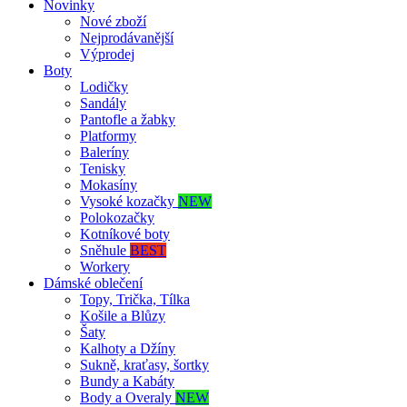
Novinky
Nové zboží
Nejprodávanější
Výprodej
Boty
Lodičky
Sandály
Pantofle a žabky
Platformy
Baleríny
Tenisky
Mokasíny
Vysoké kozačky
NEW
Polokozačky
Kotníkové boty
Sněhule
BEST
Workery
Dámské oblečení
Topy, Trička, Tílka
Košile a Blůzy
Šaty
Kalhoty a Džíny
Sukně, kraťasy, šortky
Bundy a Kabáty
Body a Overaly
NEW