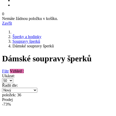
0
Nemáte žádnou položku v košíku.
Zavřít
Šperky a hodinky
Soupravy šperků
Dámské soupravy šperků
Dámské soupravy šperků
Filtr
Vzhled :
Ukázat:
Řadit dle:
položek: 36
Prodej
-73%