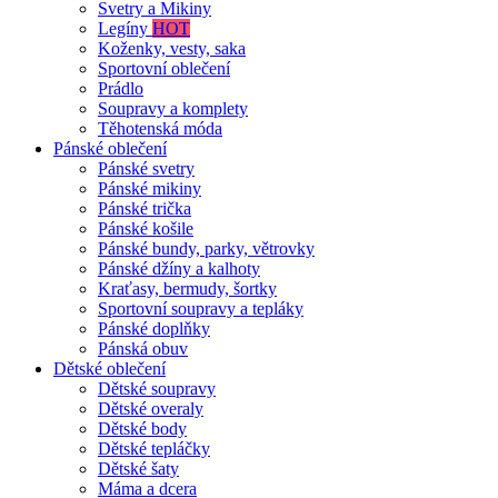
Svetry a Mikiny
Legíny
HOT
Koženky, vesty, saka
Sportovní oblečení
Prádlo
Soupravy a komplety
Těhotenská móda
Pánské oblečení
Pánské svetry
Pánské mikiny
Pánské trička
Pánské košile
Pánské bundy, parky, větrovky
Pánské džíny a kalhoty
Kraťasy, bermudy, šortky
Sportovní soupravy a tepláky
Pánské doplňky
Pánská obuv
Dětské oblečení
Dětské soupravy
Dětské overaly
Dětské body
Dětské tepláčky
Dětské šaty
Máma a dcera