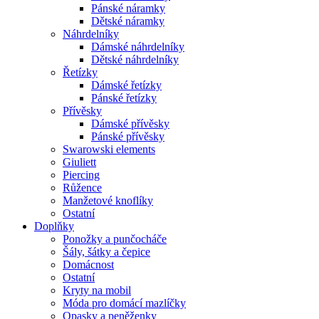
Pánské náramky
Dětské náramky
Náhrdelníky
Dámské náhrdelníky
Dětské náhrdelníky
Řetízky
Dámské řetízky
Pánské řetízky
Přívěsky
Dámské přívěsky
Pánské přívěsky
Swarowski elements
Giuliett
Piercing
Růžence
Manžetové knoflíky
Ostatní
Doplňky
Ponožky a punčocháče
Šály, šátky a čepice
Domácnost
Ostatní
Kryty na mobil
Móda pro domácí mazlíčky
Opasky a peněženky