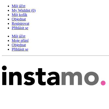
Můj účet
My Wishlist
(
0
)
Můj košík
Objednat
Registrovat
Přihlásit se
Můj účet
Moje přání
Objednat
Přihlásit se