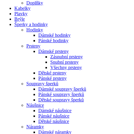
Doplňky
Kabelky
Plavky
Brýle
Šperky a hodinky
Hodinky
Dámské hodinky
Pánské hodinky
Prsteny
Dámské prsteny
Zásnubní prsteny
Snubní prsteny
Všechny prsteny
Dětské prsteny
Pánské prsteny
Soupravy šperků
Dámské soupravy šperků
Pánské soupravy šperků
Dětské soupravy šperků
Náušnice
Dámské náušnice
Pánské náušnice
Dětské náušnice
Náramky
Dámské náramky