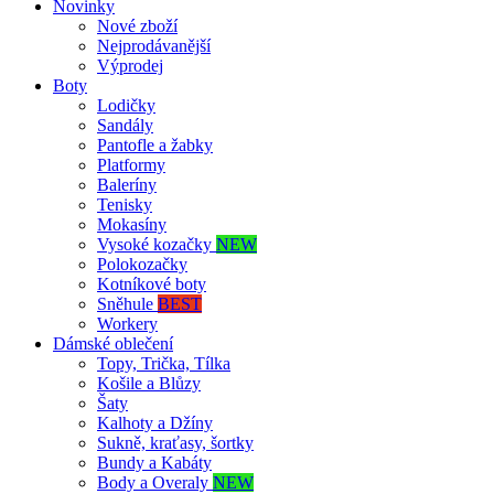
Novinky
Nové zboží
Nejprodávanější
Výprodej
Boty
Lodičky
Sandály
Pantofle a žabky
Platformy
Baleríny
Tenisky
Mokasíny
Vysoké kozačky
NEW
Polokozačky
Kotníkové boty
Sněhule
BEST
Workery
Dámské oblečení
Topy, Trička, Tílka
Košile a Blůzy
Šaty
Kalhoty a Džíny
Sukně, kraťasy, šortky
Bundy a Kabáty
Body a Overaly
NEW