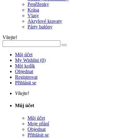
Peněženky
Krása
Vlasy
Akrylové kravaty
Párty balóny
Vítejte!
Můj účet
My Wishlist
(
0
)
Můj košík
Objednat
Registrovat
Přihlásit se
Vítejte!
Můj účet
Můj účet
Moje přání
Objednat
Přihlásit se