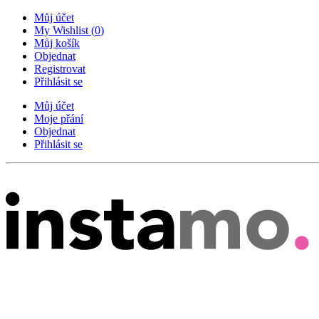
Můj účet
My Wishlist
(
0
)
Můj košík
Objednat
Registrovat
Přihlásit se
Můj účet
Moje přání
Objednat
Přihlásit se