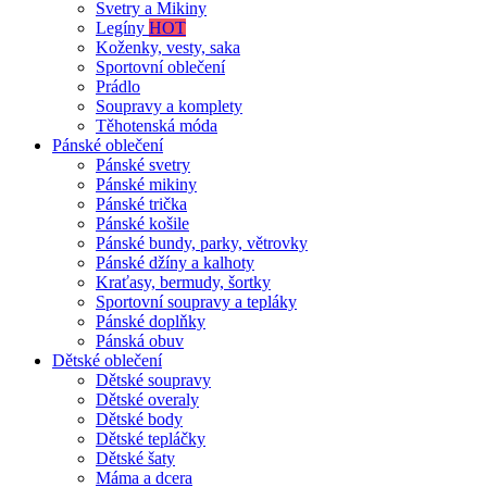
Svetry a Mikiny
Legíny
HOT
Koženky, vesty, saka
Sportovní oblečení
Prádlo
Soupravy a komplety
Těhotenská móda
Pánské oblečení
Pánské svetry
Pánské mikiny
Pánské trička
Pánské košile
Pánské bundy, parky, větrovky
Pánské džíny a kalhoty
Kraťasy, bermudy, šortky
Sportovní soupravy a tepláky
Pánské doplňky
Pánská obuv
Dětské oblečení
Dětské soupravy
Dětské overaly
Dětské body
Dětské tepláčky
Dětské šaty
Máma a dcera