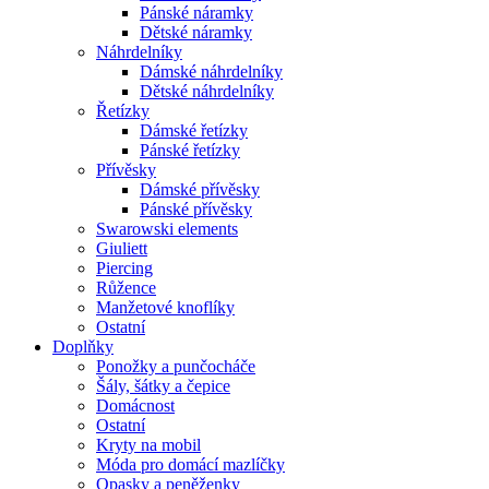
Pánské náramky
Dětské náramky
Náhrdelníky
Dámské náhrdelníky
Dětské náhrdelníky
Řetízky
Dámské řetízky
Pánské řetízky
Přívěsky
Dámské přívěsky
Pánské přívěsky
Swarowski elements
Giuliett
Piercing
Růžence
Manžetové knoflíky
Ostatní
Doplňky
Ponožky a punčocháče
Šály, šátky a čepice
Domácnost
Ostatní
Kryty na mobil
Móda pro domácí mazlíčky
Opasky a peněženky