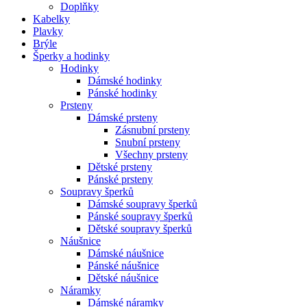
Doplňky
Kabelky
Plavky
Brýle
Šperky a hodinky
Hodinky
Dámské hodinky
Pánské hodinky
Prsteny
Dámské prsteny
Zásnubní prsteny
Snubní prsteny
Všechny prsteny
Dětské prsteny
Pánské prsteny
Soupravy šperků
Dámské soupravy šperků
Pánské soupravy šperků
Dětské soupravy šperků
Náušnice
Dámské náušnice
Pánské náušnice
Dětské náušnice
Náramky
Dámské náramky