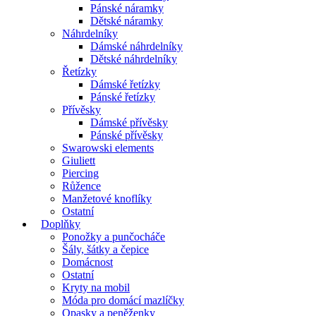
Pánské náramky
Dětské náramky
Náhrdelníky
Dámské náhrdelníky
Dětské náhrdelníky
Řetízky
Dámské řetízky
Pánské řetízky
Přívěsky
Dámské přívěsky
Pánské přívěsky
Swarowski elements
Giuliett
Piercing
Růžence
Manžetové knoflíky
Ostatní
Doplňky
Ponožky a punčocháče
Šály, šátky a čepice
Domácnost
Ostatní
Kryty na mobil
Móda pro domácí mazlíčky
Opasky a peněženky