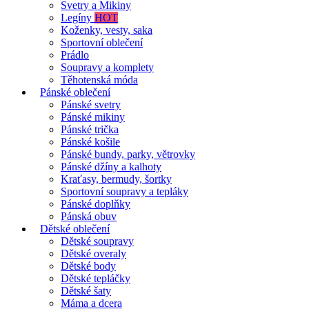
Svetry a Mikiny
Legíny
HOT
Koženky, vesty, saka
Sportovní oblečení
Prádlo
Soupravy a komplety
Těhotenská móda
Pánské oblečení
Pánské svetry
Pánské mikiny
Pánské trička
Pánské košile
Pánské bundy, parky, větrovky
Pánské džíny a kalhoty
Kraťasy, bermudy, šortky
Sportovní soupravy a tepláky
Pánské doplňky
Pánská obuv
Dětské oblečení
Dětské soupravy
Dětské overaly
Dětské body
Dětské tepláčky
Dětské šaty
Máma a dcera