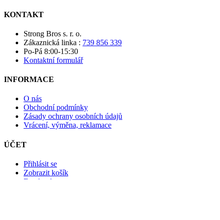
KONTAKT
Strong Bros s. r. o.
Zákaznická linka :
739 856 339
Po-Pá 8:00-15:30
Kontaktní formulář
INFORMACE
O nás
Obchodní podmínky
Zásady ochrany osobních údajů
Vrácení, výměna, reklamace
ÚČET
Přihlásit se
Zobrazit košík
Facebook
Instagram
Přihlášení k newsletteru