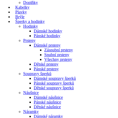
Doplňky
Kabelky
Plavky
Brýle
Šperky a hodinky
Hodinky
Dámské hodinky
Pánské hodinky
Prsteny
Dámské prsteny
Zásnubní prsteny
Snubní prsteny
Všechny prsteny
Dětské prsteny
Pánské prsteny
Soupravy šperků
Dámské soupravy šperků
Pánské soupravy šperků
Dětské soupravy šperků
Náušnice
Dámské náušnice
Pánské náušnice
Dětské náušnice
Náramky
Dámské náramky