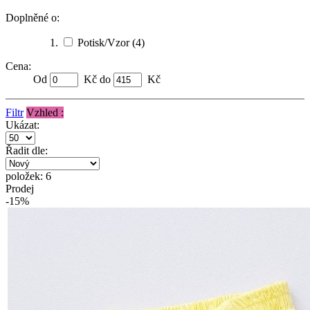
Doplněné o:
Potisk/Vzor
(4)
Cena:
Od
Kč do
Kč
Filtr
Vzhled :
Ukázat:
Řadit dle:
položek: 6
Prodej
-15%