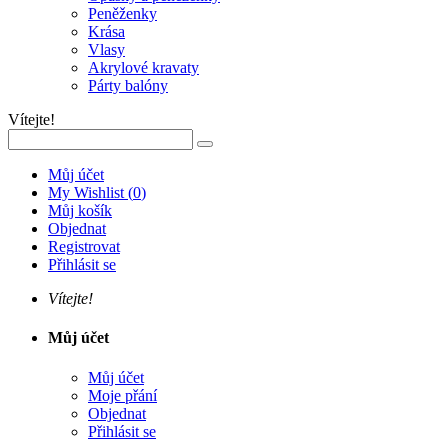
Peněženky
Krása
Vlasy
Akrylové kravaty
Párty balóny
Vítejte!
Můj účet
My Wishlist
(
0
)
Můj košík
Objednat
Registrovat
Přihlásit se
Vítejte!
Můj účet
Můj účet
Moje přání
Objednat
Přihlásit se