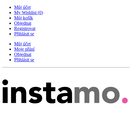
Můj účet
My Wishlist
(
0
)
Můj košík
Objednat
Registrovat
Přihlásit se
Můj účet
Moje přání
Objednat
Přihlásit se