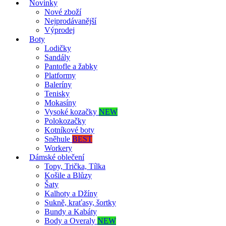
Novinky
Nové zboží
Nejprodávanější
Výprodej
Boty
Lodičky
Sandály
Pantofle a žabky
Platformy
Baleríny
Tenisky
Mokasíny
Vysoké kozačky
NEW
Polokozačky
Kotníkové boty
Sněhule
BEST
Workery
Dámské oblečení
Topy, Trička, Tílka
Košile a Blůzy
Šaty
Kalhoty a Džíny
Sukně, kraťasy, šortky
Bundy a Kabáty
Body a Overaly
NEW