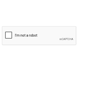
Odebírat
Potvrzuji, že jsem se seznámil s
pravidly ochrany osobních
údajů
a uděluji výslovný souhlas se
zpracováním mých osobních
údajů
.
© 2026 instamo.cz. Všechna práva vyhrazena.
Zpět nahoru