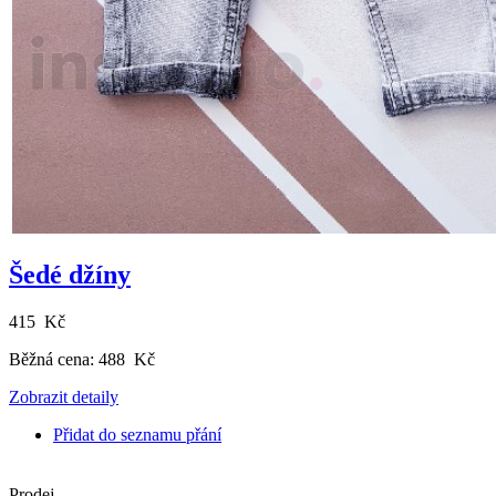
Šedé džíny
415 Kč
Běžná cena:
488 Kč
Zobrazit detaily
Přidat do seznamu přání
Prodej