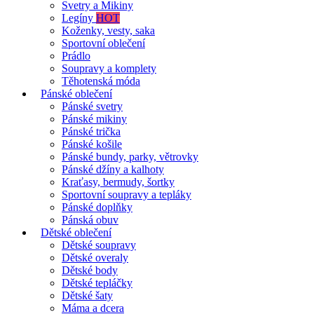
Svetry a Mikiny
Legíny
HOT
Koženky, vesty, saka
Sportovní oblečení
Prádlo
Soupravy a komplety
Těhotenská móda
Pánské oblečení
Pánské svetry
Pánské mikiny
Pánské trička
Pánské košile
Pánské bundy, parky, větrovky
Pánské džíny a kalhoty
Kraťasy, bermudy, šortky
Sportovní soupravy a tepláky
Pánské doplňky
Pánská obuv
Dětské oblečení
Dětské soupravy
Dětské overaly
Dětské body
Dětské tepláčky
Dětské šaty
Máma a dcera