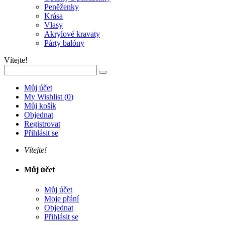
Peněženky
Krása
Vlasy
Akrylové kravaty
Párty balóny
Vítejte!
Můj účet
My Wishlist
(
0
)
Můj košík
Objednat
Registrovat
Přihlásit se
Vítejte!
Můj účet
Můj účet
Moje přání
Objednat
Přihlásit se