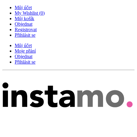
Můj účet
My Wishlist
(
0
)
Můj košík
Objednat
Registrovat
Přihlásit se
Můj účet
Moje přání
Objednat
Přihlásit se