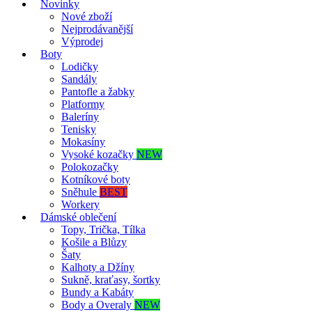
Novinky
Nové zboží
Nejprodávanější
Výprodej
Boty
Lodičky
Sandály
Pantofle a žabky
Platformy
Baleríny
Tenisky
Mokasíny
Vysoké kozačky
NEW
Polokozačky
Kotníkové boty
Sněhule
BEST
Workery
Dámské oblečení
Topy, Trička, Tílka
Košile a Blůzy
Šaty
Kalhoty a Džíny
Sukně, kraťasy, šortky
Bundy a Kabáty
Body a Overaly
NEW