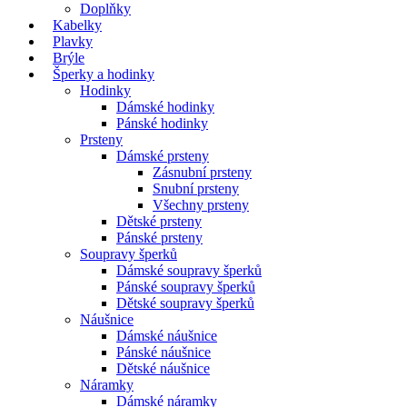
Doplňky
Kabelky
Plavky
Brýle
Šperky a hodinky
Hodinky
Dámské hodinky
Pánské hodinky
Prsteny
Dámské prsteny
Zásnubní prsteny
Snubní prsteny
Všechny prsteny
Dětské prsteny
Pánské prsteny
Soupravy šperků
Dámské soupravy šperků
Pánské soupravy šperků
Dětské soupravy šperků
Náušnice
Dámské náušnice
Pánské náušnice
Dětské náušnice
Náramky
Dámské náramky