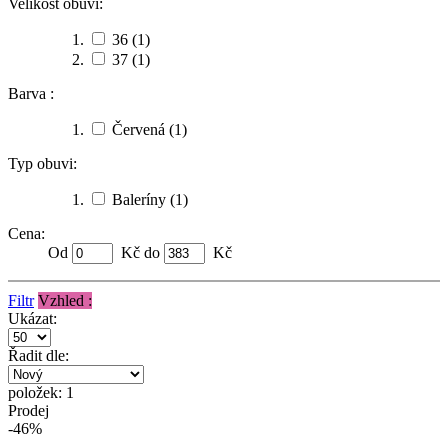
Velikost obuvi:
36
(1)
37
(1)
Barva :
Červená
(1)
Typ obuvi:
Baleríny
(1)
Cena:
Od
Kč do
Kč
Filtr
Vzhled :
Ukázat:
Řadit dle:
položek: 1
Prodej
-46%