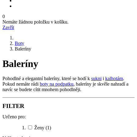
0
Nemáte žádnou položku v košíku.
Zavřít
Boty
Baleríny
Baleríny
Pohodlné a elegantní baleríny, které se hodí k
sukni
i
kalhotám
.
Pokud nemáte rádi
boty na podpatku
, baleríny je skvěle nahradí a
navíc se budete cítit mnohem pohodlněji.
FILTER
Určeno pro:
Ženy
(1)