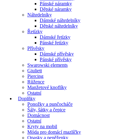
Pánské náramky
Dětské náramky
Náhrdelníky
Dámské náhrdelníky
Dětské náhrdelníky
Řetízky
Dámské řetízky
Pánské řetízky
Přívěsky
Dámské přívěsky
Pánské přívěsky
Swarowski elements
Giuliett
Piercing
Růžence
Manžetové knoflíky
Ostatní
Doplňky
Ponožky a punčocháče
Šály, šátky a čepice
Domácnost
Ostatní
Kryty na mobil
Móda pro domácí mazlíčky
Opasky a peněženky