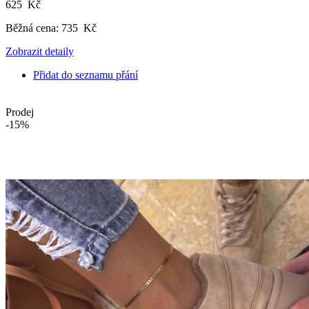
625 Kč
Běžná cena:
735 Kč
Zobrazit detaily
Přidat do seznamu přání
Prodej
-15%