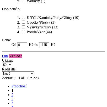
Workery
(1)
Doplněné o:
Křišťál/Kamínky/Perly/Glittry
(10)
Cvočky/Přezky
(3)
Výšivky/Krajky
(13)
Potisk/Vzor
(44)
Cena:
Od
Kč do
Kč
Filtr
Vzhled :
Ukázat:
Řadit dle:
Zobrazuji: 1 až 50 z 223
Předchozí
1
2
3
4