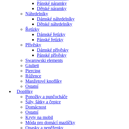
Pánské náramky
Dětské náramky
Náhrdelníky
Dámské náhrdelníky
Dětské náhrdelníky
Řetízky
Dámské řetízky
Pánské řetízky
Přívěsky
Dámské přívěsky
Pánské přívěsky
Swarowski elements
Giuliett
Piercing
Růžence
Manžetové knoflíky
Ostatní
Doplňky
Ponožky a punčocháče
Šály, šátky a čepice
Domácnost
Ostatní
Kryty na mobil
Móda pro domácí mazlíčky
Opasky a peněženky