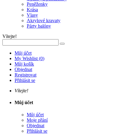
Peněženky
Krása
Vlasy
Akrylové kravaty
Párty balóny
Vítejte!
Můj účet
My Wishlist
(
0
)
Můj košík
Objednat
Registrovat
Přihlásit se
Vítejte!
Můj účet
Můj účet
Moje přání
Objednat
Přihlásit se