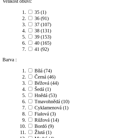
Velikost obuvi:
35
(1)
36
(91)
37
(107)
38
(131)
39
(153)
40
(165)
41
(92)
Barva :
Bílá
(74)
Černá
(46)
Béžová
(44)
Šedá
(1)
Hnědá
(53)
Tmavohnědá
(10)
Cyklamenová
(1)
Fialová
(3)
Růžová
(14)
Bordó
(9)
Žlutá
(1)