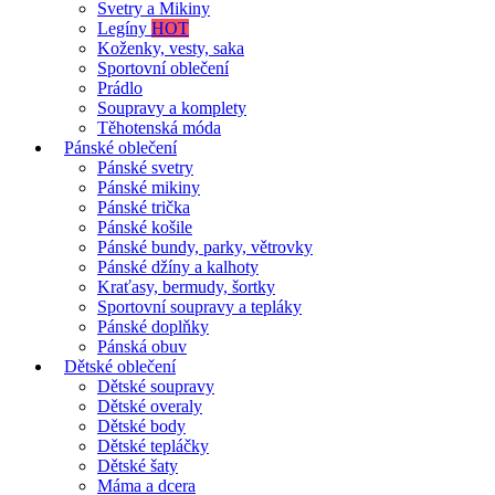
Svetry a Mikiny
Legíny
HOT
Koženky, vesty, saka
Sportovní oblečení
Prádlo
Soupravy a komplety
Těhotenská móda
Pánské oblečení
Pánské svetry
Pánské mikiny
Pánské trička
Pánské košile
Pánské bundy, parky, větrovky
Pánské džíny a kalhoty
Kraťasy, bermudy, šortky
Sportovní soupravy a tepláky
Pánské doplňky
Pánská obuv
Dětské oblečení
Dětské soupravy
Dětské overaly
Dětské body
Dětské tepláčky
Dětské šaty
Máma a dcera