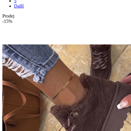
5
Další
Prodej
-15%