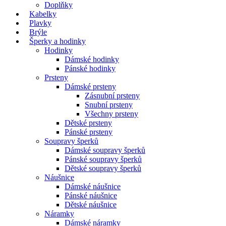
Doplňky
Kabelky
Plavky
Brýle
Šperky a hodinky
Hodinky
Dámské hodinky
Pánské hodinky
Prsteny
Dámské prsteny
Zásnubní prsteny
Snubní prsteny
Všechny prsteny
Dětské prsteny
Pánské prsteny
Soupravy šperků
Dámské soupravy šperků
Pánské soupravy šperků
Dětské soupravy šperků
Náušnice
Dámské náušnice
Pánské náušnice
Dětské náušnice
Náramky
Dámské náramky