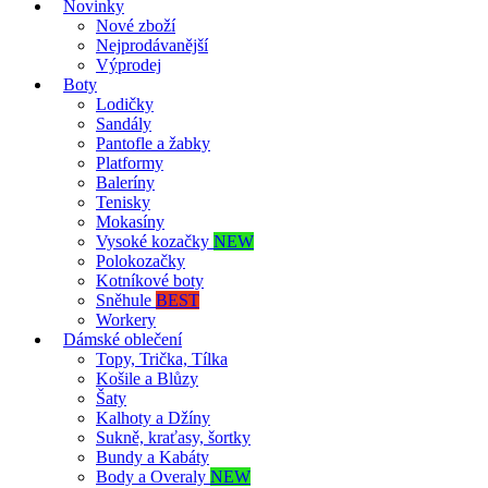
Novinky
Nové zboží
Nejprodávanější
Výprodej
Boty
Lodičky
Sandály
Pantofle a žabky
Platformy
Baleríny
Tenisky
Mokasíny
Vysoké kozačky
NEW
Polokozačky
Kotníkové boty
Sněhule
BEST
Workery
Dámské oblečení
Topy, Trička, Tílka
Košile a Blůzy
Šaty
Kalhoty a Džíny
Sukně, kraťasy, šortky
Bundy a Kabáty
Body a Overaly
NEW