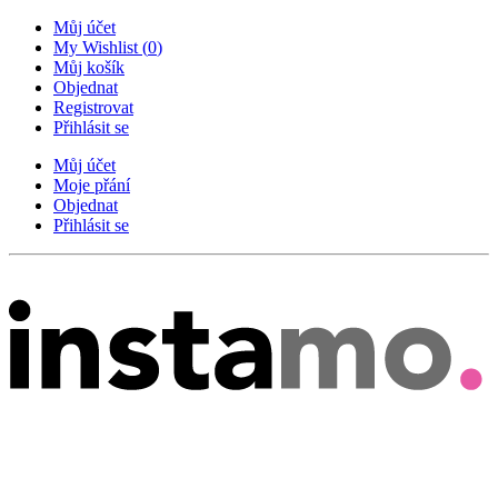
Můj účet
My Wishlist
(
0
)
Můj košík
Objednat
Registrovat
Přihlásit se
Můj účet
Moje přání
Objednat
Přihlásit se