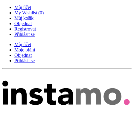
Můj účet
My Wishlist
(
0
)
Můj košík
Objednat
Registrovat
Přihlásit se
Můj účet
Moje přání
Objednat
Přihlásit se