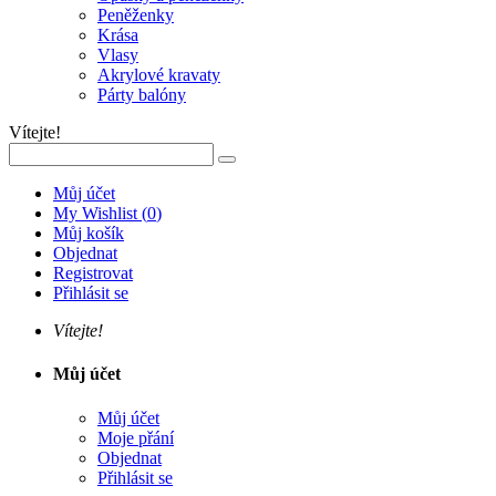
Peněženky
Krása
Vlasy
Akrylové kravaty
Párty balóny
Vítejte!
Můj účet
My Wishlist
(
0
)
Můj košík
Objednat
Registrovat
Přihlásit se
Vítejte!
Můj účet
Můj účet
Moje přání
Objednat
Přihlásit se