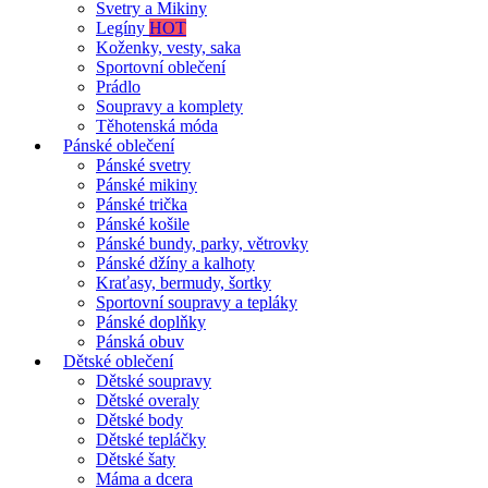
Svetry a Mikiny
Legíny
HOT
Koženky, vesty, saka
Sportovní oblečení
Prádlo
Soupravy a komplety
Těhotenská móda
Pánské oblečení
Pánské svetry
Pánské mikiny
Pánské trička
Pánské košile
Pánské bundy, parky, větrovky
Pánské džíny a kalhoty
Kraťasy, bermudy, šortky
Sportovní soupravy a tepláky
Pánské doplňky
Pánská obuv
Dětské oblečení
Dětské soupravy
Dětské overaly
Dětské body
Dětské tepláčky
Dětské šaty
Máma a dcera