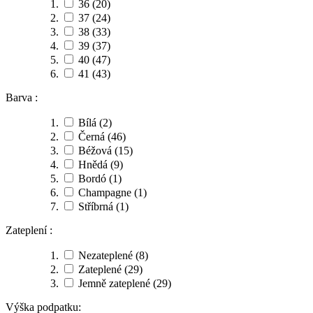
36
(20)
37
(24)
38
(33)
39
(37)
40
(47)
41
(43)
Barva :
Bílá
(2)
Černá
(46)
Béžová
(15)
Hnědá
(9)
Bordó
(1)
Champagne
(1)
Stříbrná
(1)
Zateplení :
Nezateplené
(8)
Zateplené
(29)
Jemně zateplené
(29)
Výška podpatku: