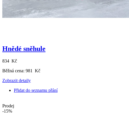
Hnědé sněhule
834 Kč
Běžná cena:
981 Kč
Zobrazit detaily
Přidat do seznamu přání
Prodej
-15%