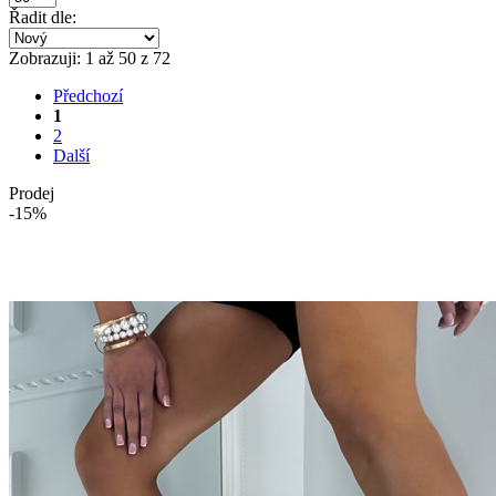
Řadit dle:
Zobrazuji: 1 až 50 z 72
Předchozí
1
2
Další
Prodej
-15%