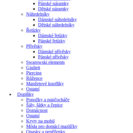
Pánské náramky
Dětské náramky
Náhrdelníky
Dámské náhrdelníky
Dětské náhrdelníky
Řetízky
Dámské řetízky
Pánské řetízky
Přívěsky
Dámské přívěsky
Pánské přívěsky
Swarowski elements
Giuliett
Piercing
Růžence
Manžetové knoflíky
Ostatní
Doplňky
Ponožky a punčocháče
Šály, šátky a čepice
Domácnost
Ostatní
Kryty na mobil
Móda pro domácí mazlíčky
Opasky a peněženky