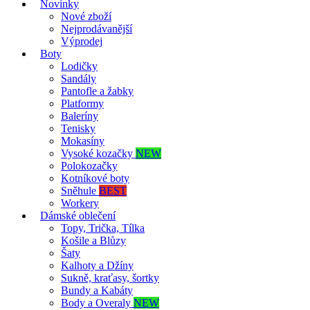
Novinky
Nové zboží
Nejprodávanější
Výprodej
Boty
Lodičky
Sandály
Pantofle a žabky
Platformy
Baleríny
Tenisky
Mokasíny
Vysoké kozačky
NEW
Polokozačky
Kotníkové boty
Sněhule
BEST
Workery
Dámské oblečení
Topy, Trička, Tílka
Košile a Blůzy
Šaty
Kalhoty a Džíny
Sukně, kraťasy, šortky
Bundy a Kabáty
Body a Overaly
NEW