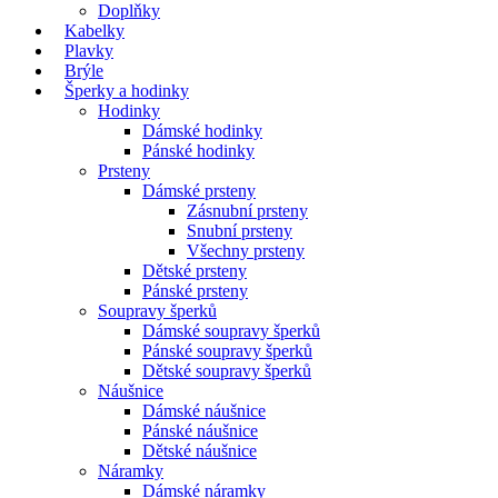
Doplňky
Kabelky
Plavky
Brýle
Šperky a hodinky
Hodinky
Dámské hodinky
Pánské hodinky
Prsteny
Dámské prsteny
Zásnubní prsteny
Snubní prsteny
Všechny prsteny
Dětské prsteny
Pánské prsteny
Soupravy šperků
Dámské soupravy šperků
Pánské soupravy šperků
Dětské soupravy šperků
Náušnice
Dámské náušnice
Pánské náušnice
Dětské náušnice
Náramky
Dámské náramky