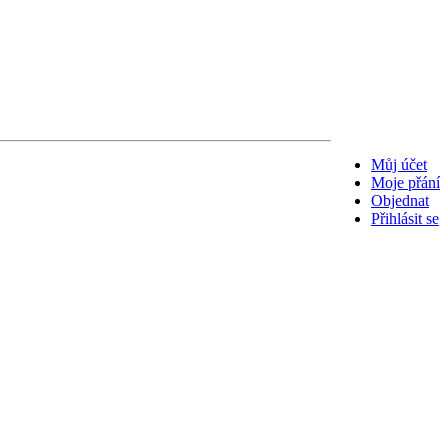
Můj účet
Moje přání
Objednat
Přihlásit se