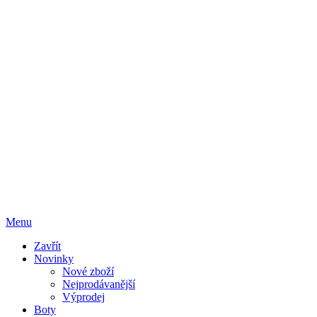
Menu
Zavřít
Novinky
Nové zboží
Nejprodávanější
Výprodej
Boty