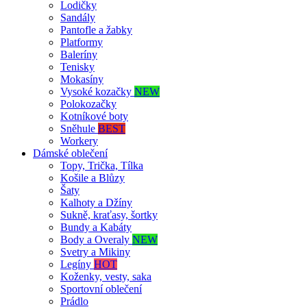
Lodičky
Sandály
Pantofle a žabky
Platformy
Baleríny
Tenisky
Mokasíny
Vysoké kozačky
NEW
Polokozačky
Kotníkové boty
Sněhule
BEST
Workery
Dámské oblečení
Topy, Trička, Tílka
Košile a Blůzy
Šaty
Kalhoty a Džíny
Sukně, kraťasy, šortky
Bundy a Kabáty
Body a Overaly
NEW
Svetry a Mikiny
Legíny
HOT
Koženky, vesty, saka
Sportovní oblečení
Prádlo