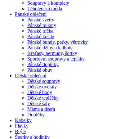
Soupravy a komplety
Těhotenská móda
Pánské oblečení
Pánské svetry
Pánské mikiny
Pánské trička
Pánské košile
Pánské bundy, parky, větrovky
Pánské džíny a kalhoty
Kraťasy, bermudy, šortky
Sportovní soupravy a tepláky
Pánské doplňky
Pánská obuv
Dětské oblečení
Dětské soupravy
Dětské overaly
Dětské body
Dětské tepláčky
Dětské šaty
Máma a dcera
Doplňky
Kabelky
Plavky
Brýle
Šperky a hodinky