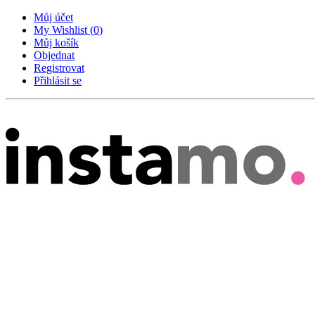
Můj účet
My Wishlist
(
0
)
Můj košík
Objednat
Registrovat
Přihlásit se