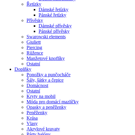
Řetízky
Dámské řetízky
Pánské řetízky
Přívěsky
Dámské přívěsky
Pánské přívěsky
Swarowski elements
Giuliett
Piercing
Růžence
Manžetové knoflíky
Ostatní
Doplňky
Ponožky a punčocháče
Šály, šátky a čepice
Domácnost
Ostatní
Kryty na mobil
Móda pro domácí mazlíčky
Opasky a peněženky
Peněženky
Krása
Vlasy
Akrylové kravaty
Párty balóny