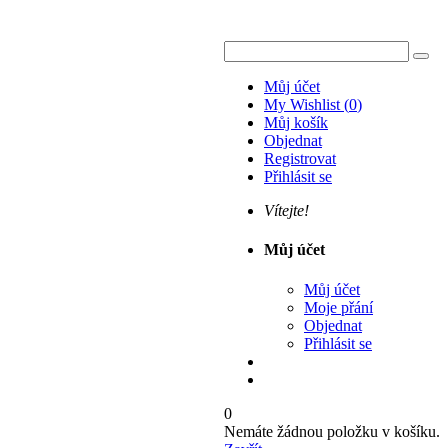
Můj účet
My Wishlist
(
0
)
Můj košík
Objednat
Registrovat
Přihlásit se
Vítejte!
Můj účet
Můj účet
Moje přání
Objednat
Přihlásit se
0
Nemáte žádnou položku v košíku.