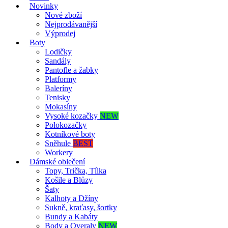
Novinky
Nové zboží
Nejprodávanější
Výprodej
Boty
Lodičky
Sandály
Pantofle a žabky
Platformy
Baleríny
Tenisky
Mokasíny
Vysoké kozačky
NEW
Polokozačky
Kotníkové boty
Sněhule
BEST
Workery
Dámské oblečení
Topy, Trička, Tílka
Košile a Blůzy
Šaty
Kalhoty a Džíny
Sukně, kraťasy, šortky
Bundy a Kabáty
Body a Overaly
NEW