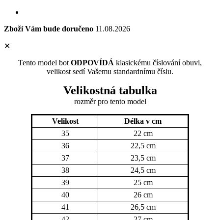
Zboží Vám bude doručeno
11.08.2026
✕
Tento model bot
ODPOVÍDÁ
klasickému číslování obuvi,
velikost sedí Vašemu standardnímu číslu.
Velikostná tabulka
rozměr
pro tento model
Velikost
Délka v cm
35
22 cm
36
22,5 cm
37
23,5 cm
38
24,5 cm
39
25 cm
40
26 cm
41
26,5 cm
42
27 cm