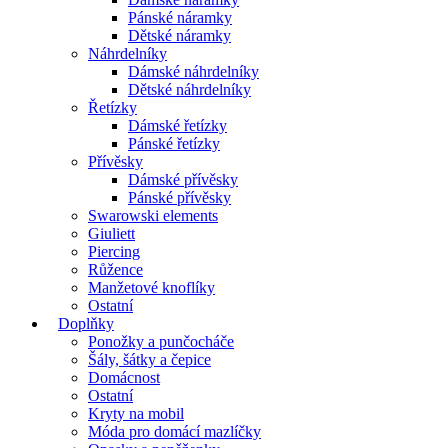
Pánské náramky
Dětské náramky
Náhrdelníky
Dámské náhrdelníky
Dětské náhrdelníky
Řetízky
Dámské řetízky
Pánské řetízky
Přívěsky
Dámské přívěsky
Pánské přívěsky
Swarowski elements
Giuliett
Piercing
Růžence
Manžetové knoflíky
Ostatní
Doplňky
Ponožky a punčocháče
Šály, šátky a čepice
Domácnost
Ostatní
Kryty na mobil
Móda pro domácí mazlíčky