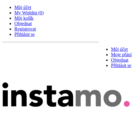
Můj účet
My Wishlist
(
0
)
Můj košík
Objednat
Registrovat
Přihlásit se
Můj účet
Moje přání
Objednat
Přihlásit se