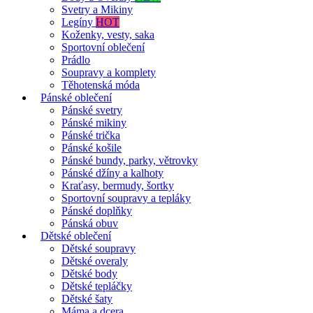
Svetry a Mikiny
Legíny
HOT
Koženky, vesty, saka
Sportovní oblečení
Prádlo
Soupravy a komplety
Těhotenská móda
Pánské oblečení
Pánské svetry
Pánské mikiny
Pánské trička
Pánské košile
Pánské bundy, parky, větrovky
Pánské džíny a kalhoty
Kraťasy, bermudy, šortky
Sportovní soupravy a tepláky
Pánské doplňky
Pánská obuv
Dětské oblečení
Dětské soupravy
Dětské overaly
Dětské body
Dětské tepláčky
Dětské šaty
Máma a dcera