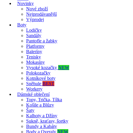
Novinky
Nové zboží
Nejprodávanější
Výprodej
Boty
Lodičky
Sandály
Pantofle a žabky
Platformy
Baleríny
Tenisky
Mokasíny
Vysoké kozačky
NEW
Polokozačky
Kotníkové boty
Sněhule
BEST
Workery
Dámské oblečení
Topy, Trička, Tílka
Košile a Blůzy
Šaty
Kalhoty a Džíny
Sukně, kraťasy, šortky
Bundy a Kabáty
Body a Overaly
NEW