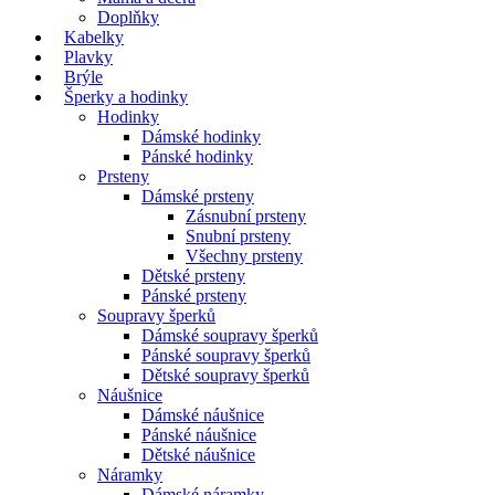
Doplňky
Kabelky
Plavky
Brýle
Šperky a hodinky
Hodinky
Dámské hodinky
Pánské hodinky
Prsteny
Dámské prsteny
Zásnubní prsteny
Snubní prsteny
Všechny prsteny
Dětské prsteny
Pánské prsteny
Soupravy šperků
Dámské soupravy šperků
Pánské soupravy šperků
Dětské soupravy šperků
Náušnice
Dámské náušnice
Pánské náušnice
Dětské náušnice
Náramky
Dámské náramky