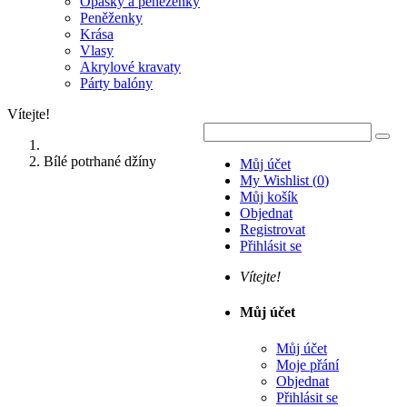
Opasky a peněženky
Peněženky
Krása
Vlasy
Akrylové kravaty
Párty balóny
Vítejte!
Bílé potrhané džíny
Můj účet
My Wishlist
(
0
)
Můj košík
Objednat
Registrovat
Přihlásit se
Vítejte!
Můj účet
Můj účet
Moje přání
Objednat
Přihlásit se