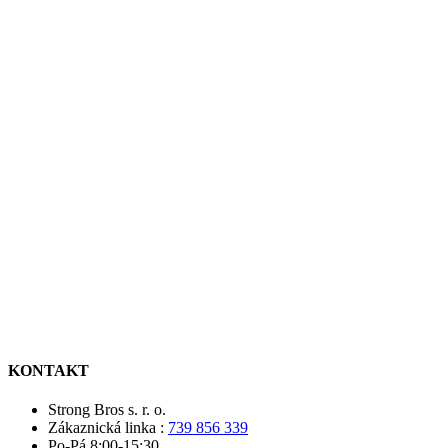
KONTAKT
Strong Bros s. r. o.
Zákaznická linka :
739 856 339
Po-Pá 8:00-15:30