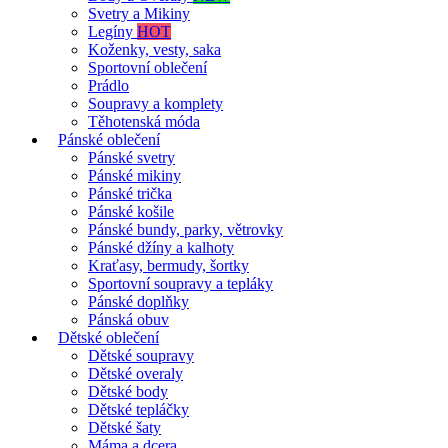
Svetry a Mikiny
Legíny
HOT
Koženky, vesty, saka
Sportovní oblečení
Prádlo
Soupravy a komplety
Těhotenská móda
Pánské oblečení
Pánské svetry
Pánské mikiny
Pánské trička
Pánské košile
Pánské bundy, parky, větrovky
Pánské džíny a kalhoty
Kraťasy, bermudy, šortky
Sportovní soupravy a tepláky
Pánské doplňky
Pánská obuv
Dětské oblečení
Dětské soupravy
Dětské overaly
Dětské body
Dětské tepláčky
Dětské šaty
Máma a dcera