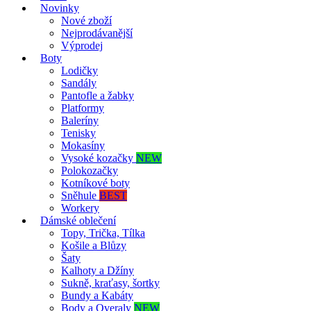
Novinky
Nové zboží
Nejprodávanější
Výprodej
Boty
Lodičky
Sandály
Pantofle a žabky
Platformy
Baleríny
Tenisky
Mokasíny
Vysoké kozačky
NEW
Polokozačky
Kotníkové boty
Sněhule
BEST
Workery
Dámské oblečení
Topy, Trička, Tílka
Košile a Blůzy
Šaty
Kalhoty a Džíny
Sukně, kraťasy, šortky
Bundy a Kabáty
Body a Overaly
NEW