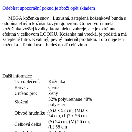
Odebírat upozornění pokud je zboží opět skladem
MEGA koženka snov ! Luxusná, zateplená koženková bunda s
odopínateľným kožušinkovým golierom. Golier tvorí umelá
kožušinka vyššej kvality, ktorá nielen zahreje, ale je extrémne
efektná v celkovom LOOKU. Koženka má vrecká, je podšitá a má
zateplené futro. Kvalitný, pevný materiál produktu. Toto nieje len
koženka ! Tento kúsok budeš nosiť celú zimu.
Další informace
Typ oblečení:
Koženka
Barva :
Černá
Určeno pro:
Ženy
52% polyurethane 48%
Složení :
polyester
(S)2 x 52 cm, (M)2 x
Obvod hrudníku :
54 cm, (L)2 x 56 cm
(S) 54 cm, (M) 56 cm,
Celková délka :
(L) 58 cm