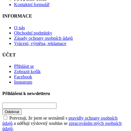
Kontaktní formulář
INFORMACE
O nás
Obchodní podmínky
Zásady ochrany osobních údajů
Vrácení, výměna, reklamace
ÚČET
Přihlásit se
Zobrazit košík
Facebook
Instagram
Přihlášení k newsletteru
Odebírat
Potvrzuji, že jsem se seznámil s
pravidly ochrany osobních
údajů
a uděluji výslovný souhlas se
zpracováním mých osobních
údajů
.