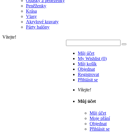
Opasky a peněženky
Peněženky
Krása
Vlasy
Akrylové kravaty
Párty balóny
Vítejte!
Můj účet
My Wishlist
(
0
)
Můj košík
Objednat
Registrovat
Přihlásit se
Vítejte!
Můj účet
Můj účet
Moje přání
Objednat
Přihlásit se