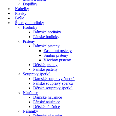
Doplňky
Kabelky
Plavky
Brýle
Šperky a hodinky
Hodinky
Dámské hodinky
Pánské hodinky
Prsteny
Dámské prsteny
Zásnubní prsteny
Snubní prsteny
Všechny prsteny
Dětské prsteny
Pánské prsteny
Soupravy šperků
Dámské soupravy šperků
Pánské soupravy šperků
Dětské soupravy šperků
Náušnice
Dámské náušnice
Pánské náušnice
Dětské náušnice
Náramky
Dámské náramky