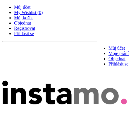
Můj účet
My Wishlist
(
0
)
Můj košík
Objednat
Registrovat
Přihlásit se
Můj účet
Moje přání
Objednat
Přihlásit se