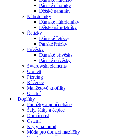
Pánské náramky
Dětské náramky
Náhrdelníky
Dámské náhrdelníky
Dětské náhrdelníky
Řetízky
Dámské řetízky
Pánské řetízky
Přívěsky
Dámské přívěsky
Pánské přívěsky
Swarowski elements
Giuliett
Piercing
Růžence
Manžetové knoflíky
Ostatní
Doplňky
Ponožky a punčocháče
Šály, šátky a čepice
Domácnost
Ostatní
Kryty na mobil
Móda pro domácí mazlíčky