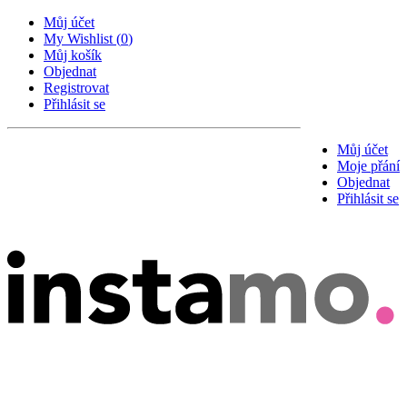
Můj účet
My Wishlist
(
0
)
Můj košík
Objednat
Registrovat
Přihlásit se
Můj účet
Moje přání
Objednat
Přihlásit se