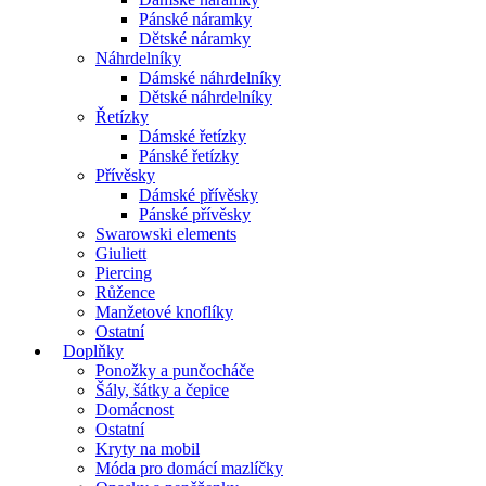
Pánské náramky
Dětské náramky
Náhrdelníky
Dámské náhrdelníky
Dětské náhrdelníky
Řetízky
Dámské řetízky
Pánské řetízky
Přívěsky
Dámské přívěsky
Pánské přívěsky
Swarowski elements
Giuliett
Piercing
Růžence
Manžetové knoflíky
Ostatní
Doplňky
Ponožky a punčocháče
Šály, šátky a čepice
Domácnost
Ostatní
Kryty na mobil
Móda pro domácí mazlíčky