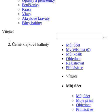
Opasky a peněženky
Peněženky
Krása
Vlasy
Akrylové kravaty
Párty balóny
Vítejte!
Černé krajkové kalhoty
Můj účet
My Wishlist
(
0
)
Můj košík
Objednat
Registrovat
Přihlásit se
Vítejte!
Můj účet
Můj účet
Moje přání
Objednat
Přihlásit se