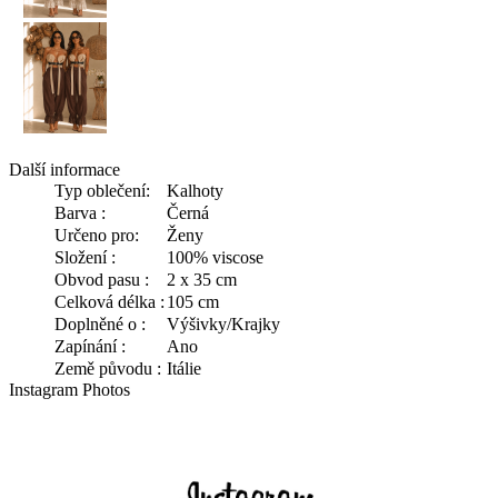
Další informace
Typ oblečení:
Kalhoty
Barva :
Černá
Určeno pro:
Ženy
Složení :
100% viscose
Obvod pasu :
2 x 35 cm
Celková délka :
105 cm
Doplněné o :
Výšivky/Krajky
Zapínání :
Ano
Země původu :
Itálie
Instagram Photos