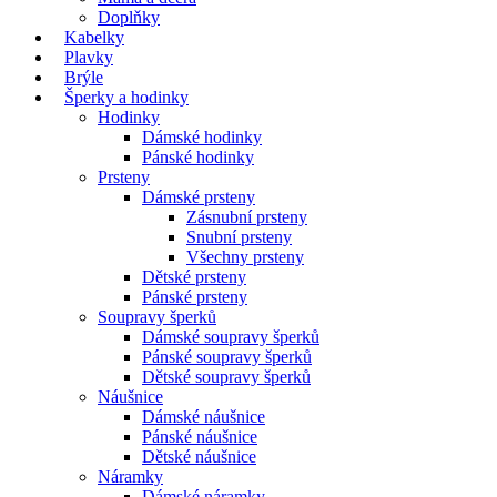
Doplňky
Kabelky
Plavky
Brýle
Šperky a hodinky
Hodinky
Dámské hodinky
Pánské hodinky
Prsteny
Dámské prsteny
Zásnubní prsteny
Snubní prsteny
Všechny prsteny
Dětské prsteny
Pánské prsteny
Soupravy šperků
Dámské soupravy šperků
Pánské soupravy šperků
Dětské soupravy šperků
Náušnice
Dámské náušnice
Pánské náušnice
Dětské náušnice
Náramky
Dámské náramky