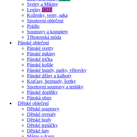
Svetry a Mikiny
Legíny
HOT
Koženky, vesty, saka
Sportovní oblečení
Prádlo
Soupravy a komplety
Těhotenská móda
Pánské oblečení
Pánské svetry
Pánské mikiny
Pánské trička
Pánské košile
Pánské bundy, parky, větrovky
Pánské džíny a kalhoty
Kraťasy, bermudy, šortky
Sportovní soupravy a tepláky
Pánské doplňky
Pánská obuv
Dětské oblečení
Dětské soupravy
Dětské overaly
Dětské body
Dětské tepláčky
Dětské šaty
Máma a dcera