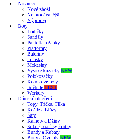
Novinky
Nové zboží
Nejprodávanější
Výprodej
Boty
Lodičky
Sandály
Pantofle a žabky
Platformy
Baleríny
Tenisky
Mokasíny
Vysoké kozačky
NEW
Polokozačky
Kotníkové boty
Sněhule
BEST
Workery
Dámské oblečení
Topy, Trička, Tílka
Košile a Blůzy
Šaty
Kalhoty a Džíny
Sukně, kraťasy, šortky
Bundy a Kabáty
Body a Overaly
NEW