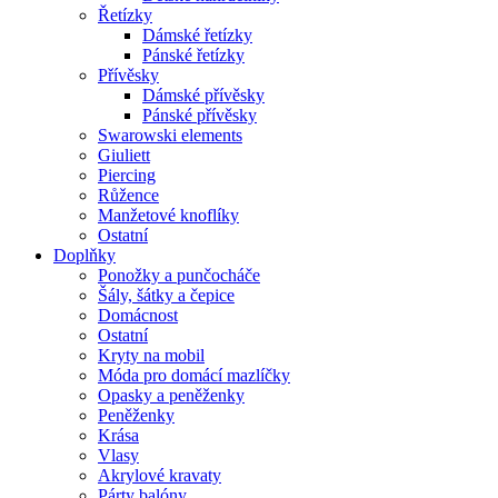
Řetízky
Dámské řetízky
Pánské řetízky
Přívěsky
Dámské přívěsky
Pánské přívěsky
Swarowski elements
Giuliett
Piercing
Růžence
Manžetové knoflíky
Ostatní
Doplňky
Ponožky a punčocháče
Šály, šátky a čepice
Domácnost
Ostatní
Kryty na mobil
Móda pro domácí mazlíčky
Opasky a peněženky
Peněženky
Krása
Vlasy
Akrylové kravaty
Párty balóny