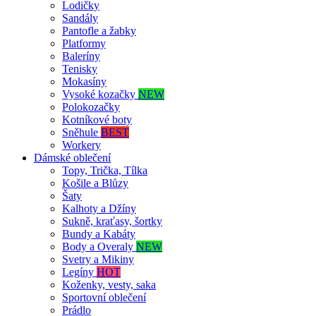
Lodičky
Sandály
Pantofle a žabky
Platformy
Baleríny
Tenisky
Mokasíny
Vysoké kozačky
NEW
Polokozačky
Kotníkové boty
Sněhule
BEST
Workery
Dámské oblečení
Topy, Trička, Tílka
Košile a Blůzy
Šaty
Kalhoty a Džíny
Sukně, kraťasy, šortky
Bundy a Kabáty
Body a Overaly
NEW
Svetry a Mikiny
Legíny
HOT
Koženky, vesty, saka
Sportovní oblečení
Prádlo