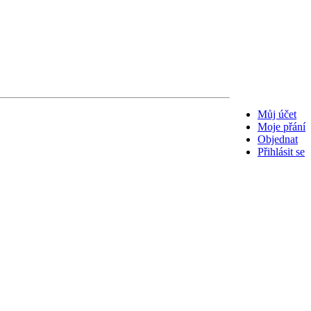
Můj účet
Moje přání
Objednat
Přihlásit se