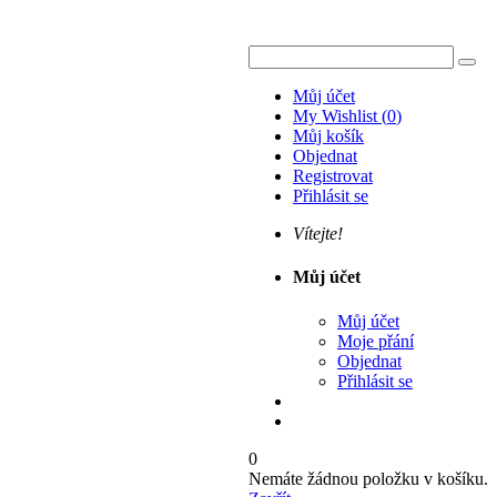
Můj účet
My Wishlist
(
0
)
Můj košík
Objednat
Registrovat
Přihlásit se
Vítejte!
Můj účet
Můj účet
Moje přání
Objednat
Přihlásit se
0
Nemáte žádnou položku v košíku.