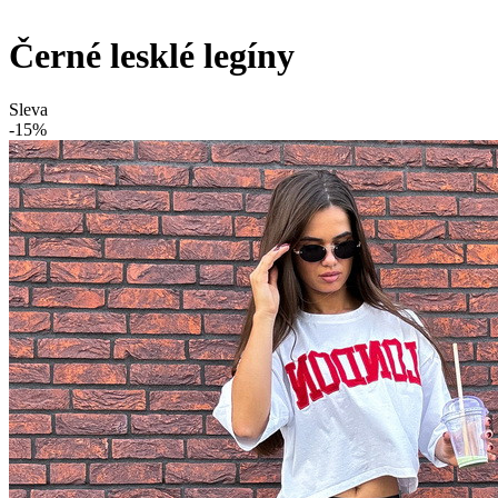
Černé lesklé legíny
Sleva
-15%