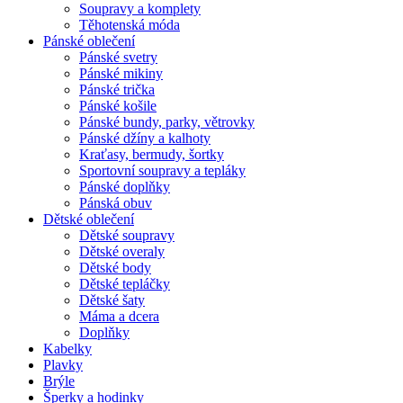
Soupravy a komplety
Těhotenská móda
Pánské oblečení
Pánské svetry
Pánské mikiny
Pánské trička
Pánské košile
Pánské bundy, parky, větrovky
Pánské džíny a kalhoty
Kraťasy, bermudy, šortky
Sportovní soupravy a tepláky
Pánské doplňky
Pánská obuv
Dětské oblečení
Dětské soupravy
Dětské overaly
Dětské body
Dětské tepláčky
Dětské šaty
Máma a dcera
Doplňky
Kabelky
Plavky
Brýle
Šperky a hodinky