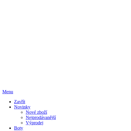
Menu
Zavřít
Novinky
Nové zboží
Nejprodávanější
Výprodej
Boty