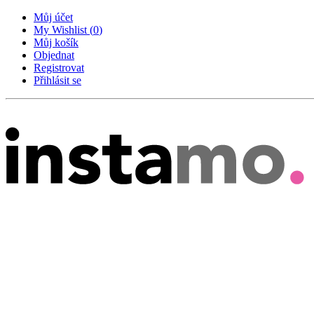
Můj účet
My Wishlist
(
0
)
Můj košík
Objednat
Registrovat
Přihlásit se