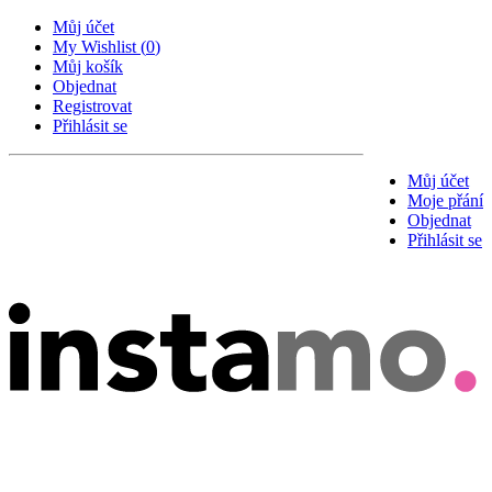
Můj účet
My Wishlist
(
0
)
Můj košík
Objednat
Registrovat
Přihlásit se
Můj účet
Moje přání
Objednat
Přihlásit se