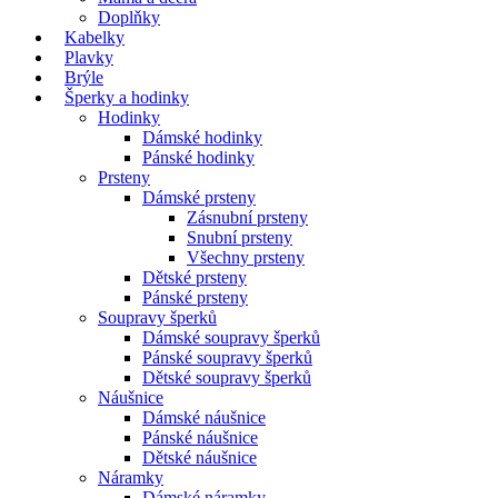
Doplňky
Kabelky
Plavky
Brýle
Šperky a hodinky
Hodinky
Dámské hodinky
Pánské hodinky
Prsteny
Dámské prsteny
Zásnubní prsteny
Snubní prsteny
Všechny prsteny
Dětské prsteny
Pánské prsteny
Soupravy šperků
Dámské soupravy šperků
Pánské soupravy šperků
Dětské soupravy šperků
Náušnice
Dámské náušnice
Pánské náušnice
Dětské náušnice
Náramky
Dámské náramky