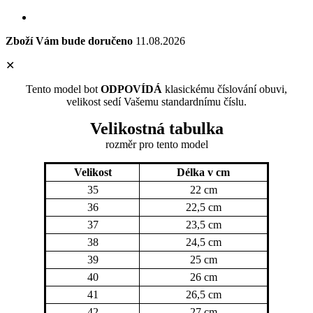
Zboží Vám bude doručeno
11.08.2026
✕
Tento model bot
ODPOVÍDÁ
klasickému číslování obuvi,
velikost sedí Vašemu standardnímu číslu.
Velikostná tabulka
rozměr
pro tento model
Velikost
Délka v cm
35
22 cm
36
22,5 cm
37
23,5 cm
38
24,5 cm
39
25 cm
40
26 cm
41
26,5 cm
42
27 cm