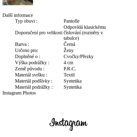
Další informace
Typ obuvi :
Pantofle
Odpovídá klasickému
Doporučení pro velikost:
číslování (rozměry v
tabulce)
Barva :
Černá
Určeno pro:
Ženy
Doplněné o :
Cvočky/Přezky
Výška podrážky :
4 cm
Země původu :
P.R.C.
Materiál svršku :
Textil
Materiál podšívky :
Syntetika
Materiál podrážky :
Syntetika
Instagram Photos