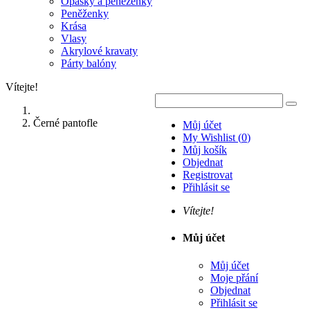
Opasky a peněženky
Peněženky
Krása
Vlasy
Akrylové kravaty
Párty balóny
Vítejte!
Černé pantofle
Můj účet
My Wishlist
(
0
)
Můj košík
Objednat
Registrovat
Přihlásit se
Vítejte!
Můj účet
Můj účet
Moje přání
Objednat
Přihlásit se