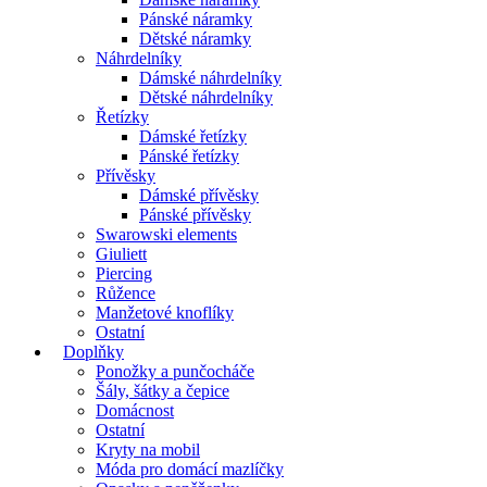
Pánské náramky
Dětské náramky
Náhrdelníky
Dámské náhrdelníky
Dětské náhrdelníky
Řetízky
Dámské řetízky
Pánské řetízky
Přívěsky
Dámské přívěsky
Pánské přívěsky
Swarowski elements
Giuliett
Piercing
Růžence
Manžetové knoflíky
Ostatní
Doplňky
Ponožky a punčocháče
Šály, šátky a čepice
Domácnost
Ostatní
Kryty na mobil
Móda pro domácí mazlíčky