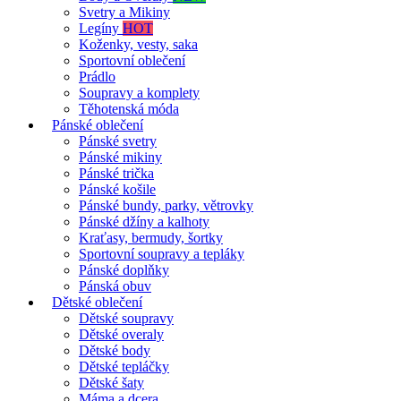
Svetry a Mikiny
Legíny
HOT
Koženky, vesty, saka
Sportovní oblečení
Prádlo
Soupravy a komplety
Těhotenská móda
Pánské oblečení
Pánské svetry
Pánské mikiny
Pánské trička
Pánské košile
Pánské bundy, parky, větrovky
Pánské džíny a kalhoty
Kraťasy, bermudy, šortky
Sportovní soupravy a tepláky
Pánské doplňky
Pánská obuv
Dětské oblečení
Dětské soupravy
Dětské overaly
Dětské body
Dětské tepláčky
Dětské šaty
Máma a dcera