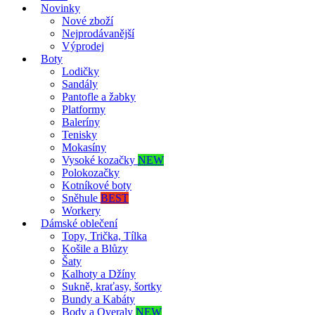
Novinky
Nové zboží
Nejprodávanější
Výprodej
Boty
Lodičky
Sandály
Pantofle a žabky
Platformy
Baleríny
Tenisky
Mokasíny
Vysoké kozačky
NEW
Polokozačky
Kotníkové boty
Sněhule
BEST
Workery
Dámské oblečení
Topy, Trička, Tílka
Košile a Blůzy
Šaty
Kalhoty a Džíny
Sukně, kraťasy, šortky
Bundy a Kabáty
Body a Overaly
NEW