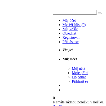
Můj účet
My Wishlist
(
0
)
Můj košík
Objednat
Registrovat
Přihlásit se
Vítejte!
Můj účet
Můj účet
Moje přání
Objednat
Přihlásit se
0
Nemáte žádnou položku v košíku.