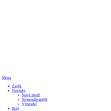
Menu
Zavřít
Novinky
Nové zboží
Nejprodávanější
Výprodej
Boty