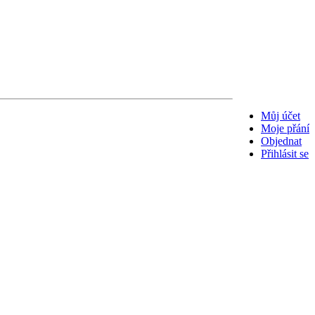
Můj účet
Moje přání
Objednat
Přihlásit se