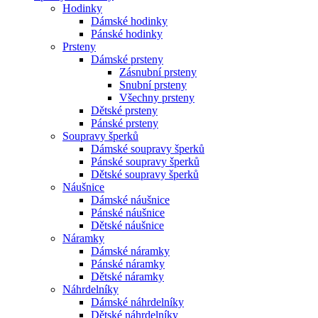
Hodinky
Dámské hodinky
Pánské hodinky
Prsteny
Dámské prsteny
Zásnubní prsteny
Snubní prsteny
Všechny prsteny
Dětské prsteny
Pánské prsteny
Soupravy šperků
Dámské soupravy šperků
Pánské soupravy šperků
Dětské soupravy šperků
Náušnice
Dámské náušnice
Pánské náušnice
Dětské náušnice
Náramky
Dámské náramky
Pánské náramky
Dětské náramky
Náhrdelníky
Dámské náhrdelníky
Dětské náhrdelníky