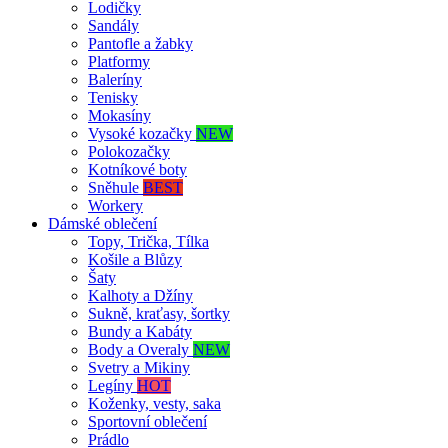
Lodičky
Sandály
Pantofle a žabky
Platformy
Baleríny
Tenisky
Mokasíny
Vysoké kozačky
NEW
Polokozačky
Kotníkové boty
Sněhule
BEST
Workery
Dámské oblečení
Topy, Trička, Tílka
Košile a Blůzy
Šaty
Kalhoty a Džíny
Sukně, kraťasy, šortky
Bundy a Kabáty
Body a Overaly
NEW
Svetry a Mikiny
Legíny
HOT
Koženky, vesty, saka
Sportovní oblečení
Prádlo