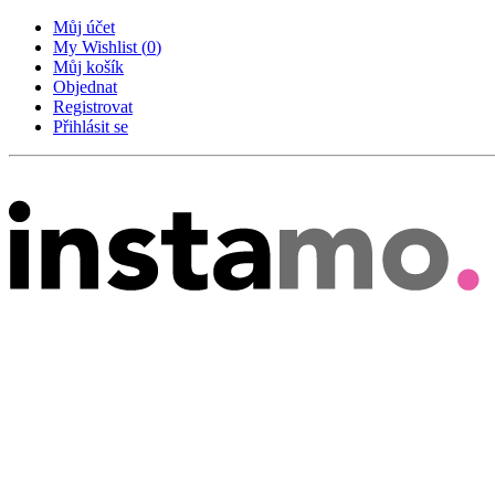
Můj účet
My Wishlist
(
0
)
Můj košík
Objednat
Registrovat
Přihlásit se