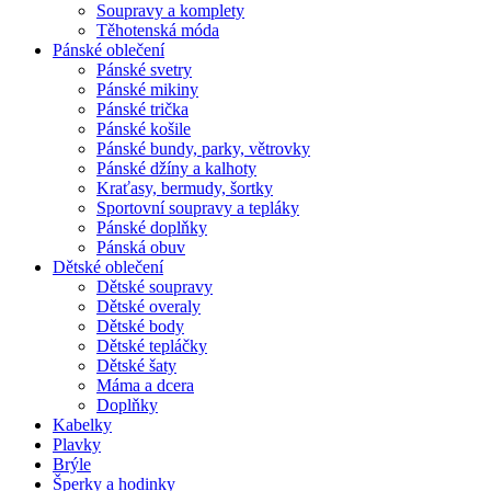
Soupravy a komplety
Těhotenská móda
Pánské oblečení
Pánské svetry
Pánské mikiny
Pánské trička
Pánské košile
Pánské bundy, parky, větrovky
Pánské džíny a kalhoty
Kraťasy, bermudy, šortky
Sportovní soupravy a tepláky
Pánské doplňky
Pánská obuv
Dětské oblečení
Dětské soupravy
Dětské overaly
Dětské body
Dětské tepláčky
Dětské šaty
Máma a dcera
Doplňky
Kabelky
Plavky
Brýle
Šperky a hodinky