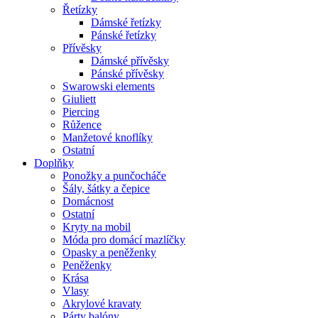
Řetízky
Dámské řetízky
Pánské řetízky
Přívěsky
Dámské přívěsky
Pánské přívěsky
Swarowski elements
Giuliett
Piercing
Růžence
Manžetové knoflíky
Ostatní
Doplňky
Ponožky a punčocháče
Šály, šátky a čepice
Domácnost
Ostatní
Kryty na mobil
Móda pro domácí mazlíčky
Opasky a peněženky
Peněženky
Krása
Vlasy
Akrylové kravaty
Párty balóny