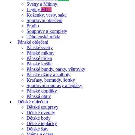
Svetry a Mikiny
Legíny
HOT
Koženky, vesty, saka
Sportovní oblečení
Prádlo
Soupravy a komplety
Těhotenská móda
Pánské oblečení
Pánské svetry
Pánské mikiny
Pánské trička
Pánské košile
Pánské bundy, parky, větrovky
Pánské džíny a kalhoty
Kraťasy, bermudy, šortky
Sportovní soupravy a tepláky
Pánské doplňky
Pánská obuv
Dětské oblečení
Dětské soupravy
Dětské overaly
Dětské body
Dětské tepláčky
Dětské šaty
Máma a dcera