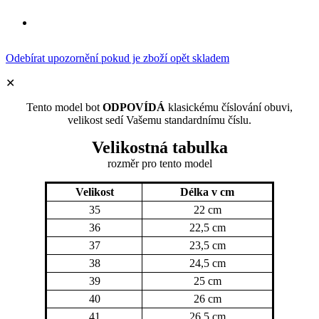
Odebírat upozornění pokud je zboží opět skladem
✕
Tento model bot
ODPOVÍDÁ
klasickému číslování obuvi,
velikost sedí Vašemu standardnímu číslu.
Velikostná tabulka
rozměr
pro tento model
Velikost
Délka v cm
35
22 cm
36
22,5 cm
37
23,5 cm
38
24,5 cm
39
25 cm
40
26 cm
41
26,5 cm