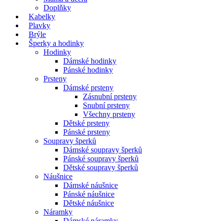
Doplňky
Kabelky
Plavky
Brýle
Šperky a hodinky
Hodinky
Dámské hodinky
Pánské hodinky
Prsteny
Dámské prsteny
Zásnubní prsteny
Snubní prsteny
Všechny prsteny
Dětské prsteny
Pánské prsteny
Soupravy šperků
Dámské soupravy šperků
Pánské soupravy šperků
Dětské soupravy šperků
Náušnice
Dámské náušnice
Pánské náušnice
Dětské náušnice
Náramky
Dámské náramky