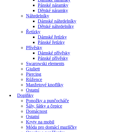
Pánské náramky
Dětské náramky
Náhrdelníky
Dámské náhrdelníky
Dětské náhrdelníky
Řetízky
Dámské řetízky
Pánské řetízky
Přívěsky
Dámské přívěsky
Pánské přívěsky
Swarowski elements
Giuliett
Piercing
Růžence
Manžetové knoflíky
Ostatní
Doplňky
Ponožky a punčocháče
Šály, šátky a čepice
Domácnost
Ostatní
Kryty na mobil
Móda pro domácí mazlíčky