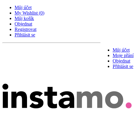
Můj účet
My Wishlist
(
0
)
Můj košík
Objednat
Registrovat
Přihlásit se
Můj účet
Moje přání
Objednat
Přihlásit se