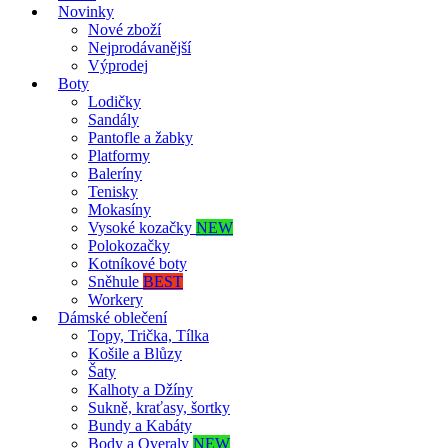
Novinky
Nové zboží
Nejprodávanější
Výprodej
Boty
Lodičky
Sandály
Pantofle a žabky
Platformy
Baleríny
Tenisky
Mokasíny
Vysoké kozačky
NEW
Polokozačky
Kotníkové boty
Sněhule
BEST
Workery
Dámské oblečení
Topy, Trička, Tílka
Košile a Blůzy
Šaty
Kalhoty a Džíny
Sukně, kraťasy, šortky
Bundy a Kabáty
Body a Overaly
NEW