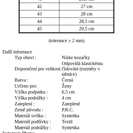
42
27 cm
43
28 cm
44
28,5 cm
45
29,5 cm
(tolerance
± 2 mm)
Další informace
Typ obuvi :
Nízke kozačky
Odpovídá klasickému
Doporučení pro velikost:
číslování (rozměry v
tabulce)
Barva :
Černá
Určeno pro:
Ženy
Výška podpatku :
6,5 cm
Výška podrážky :
4 cm
Zateplení :
Zateplené
Země původu :
P.R.C.
Materiál svršku :
Syntetika
Materiál podšívky :
Textil
Materiál podrážky :
Syntetika