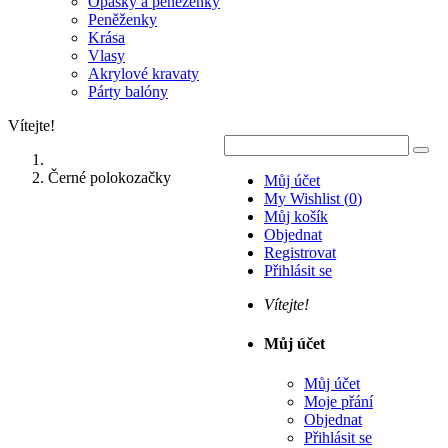
Opasky a peněženky
Peněženky
Krása
Vlasy
Akrylové kravaty
Párty balóny
Vítejte!
Černé polokozačky
Můj účet
My Wishlist
(
0
)
Můj košík
Objednat
Registrovat
Přihlásit se
Vítejte!
Můj účet
Můj účet
Moje přání
Objednat
Přihlásit se