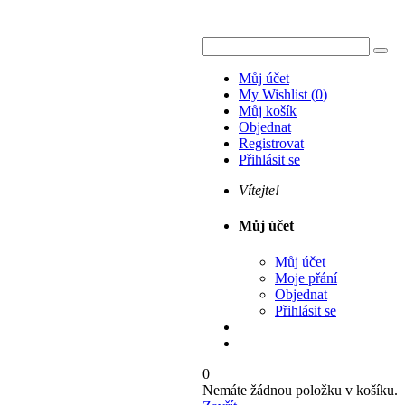
Můj účet
My Wishlist
(
0
)
Můj košík
Objednat
Registrovat
Přihlásit se
Vítejte!
Můj účet
Můj účet
Moje přání
Objednat
Přihlásit se
0
Nemáte žádnou položku v košíku.