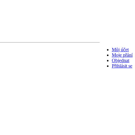
Můj účet
Moje přání
Objednat
Přihlásit se