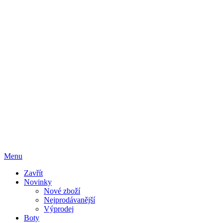
Menu
Zavřít
Novinky
Nové zboží
Nejprodávanější
Výprodej
Boty