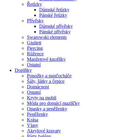
Řetízky
Dámské řetízky
Pánské řetízky
Přívěsky
Dámské přívěsky
Pánské přívěsky
Swarowski elements
Giuliett
Piercing
Růžence
Manžetové knoflíky
Ostatní
Doplňky
Ponožky a punčocháče
Šály, šátky a čepice
Domácnost
Ostatní
Kryty na mobil
Móda pro domácí mazlíčky
Opasky a peněženky
Peněženky
Krása
Vlasy
Akrylové kravaty
Párty balóny