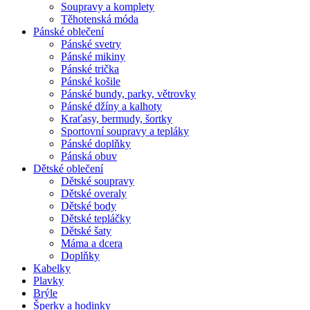
Soupravy a komplety
Těhotenská móda
Pánské oblečení
Pánské svetry
Pánské mikiny
Pánské trička
Pánské košile
Pánské bundy, parky, větrovky
Pánské džíny a kalhoty
Kraťasy, bermudy, šortky
Sportovní soupravy a tepláky
Pánské doplňky
Pánská obuv
Dětské oblečení
Dětské soupravy
Dětské overaly
Dětské body
Dětské tepláčky
Dětské šaty
Máma a dcera
Doplňky
Kabelky
Plavky
Brýle
Šperky a hodinky