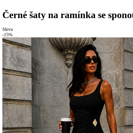
Černé šaty na ramínka se spono
Sleva
-15%