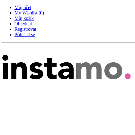
Můj účet
My Wishlist
(
0
)
Můj košík
Objednat
Registrovat
Přihlásit se