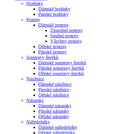
Hodinky
Dámské hodinky
Pánské hodinky
Prsteny
Dámské prsteny
Zásnubní prsteny
Snubní prsteny
Všechny prsteny
Dětské prsteny
Pánské prsteny
Soupravy šperků
Dámské soupravy šperků
Pánské soupravy šperků
Dětské soupravy šperků
Náušnice
Dámské náušnice
Pánské náušnice
Dětské náušnice
Náramky
Dámské náramky
Pánské náramky
Dětské náramky
Náhrdelníky
Dámské náhrdelníky
Dětské náhrdelníky