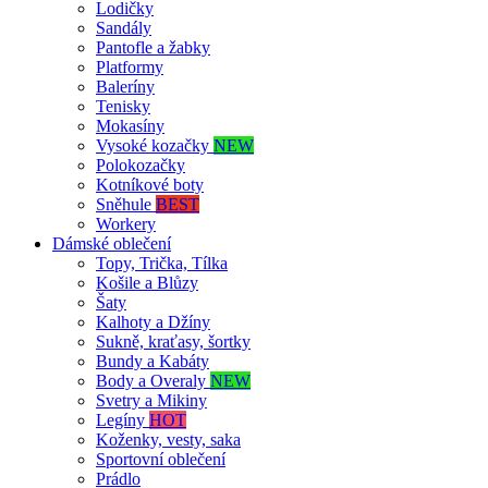
Lodičky
Sandály
Pantofle a žabky
Platformy
Baleríny
Tenisky
Mokasíny
Vysoké kozačky
NEW
Polokozačky
Kotníkové boty
Sněhule
BEST
Workery
Dámské oblečení
Topy, Trička, Tílka
Košile a Blůzy
Šaty
Kalhoty a Džíny
Sukně, kraťasy, šortky
Bundy a Kabáty
Body a Overaly
NEW
Svetry a Mikiny
Legíny
HOT
Koženky, vesty, saka
Sportovní oblečení
Prádlo