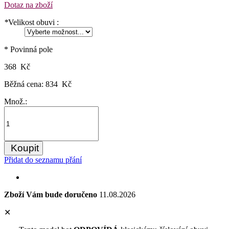
Dotaz na zboží
*
Velikost obuvi :
* Povinná pole
368 Kč
Běžná cena:
834 Kč
Množ.:
Koupit
Přidat do seznamu přání
Zboží Vám bude doručeno
11.08.2026
✕