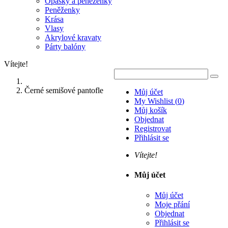
Opasky a peněženky
Peněženky
Krása
Vlasy
Akrylové kravaty
Párty balóny
Vítejte!
Černé semišové pantofle
Můj účet
My Wishlist
(
0
)
Můj košík
Objednat
Registrovat
Přihlásit se
Vítejte!
Můj účet
Můj účet
Moje přání
Objednat
Přihlásit se