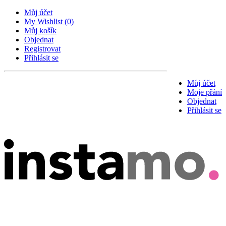
Můj účet
My Wishlist
(
0
)
Můj košík
Objednat
Registrovat
Přihlásit se
Můj účet
Moje přání
Objednat
Přihlásit se