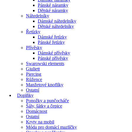
Pánské náramky
Dětské náramky
Náhrdelníky
Dámské náhrdelníky
Dětské náhrdelníky
Řetízky
Dámské řetízky
Pánské řetízky
Přívěsky
Dámské přívěsky
Pánské přívěsky
Swarowski elements
Giuliett
Piercing
Růžence
Manžetové knoflíky
Ostatní
Doplňky
Ponožky a punčocháče
Šály, šátky a čepice
Domácnost
Ostatní
Kryty na mobil
Móda pro domácí mazlíčky