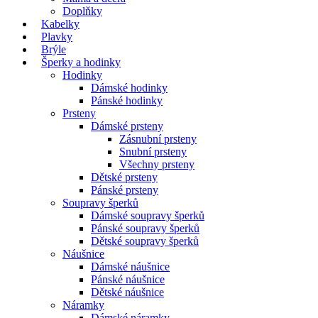
Doplňky
Kabelky
Plavky
Brýle
Šperky a hodinky
Hodinky
Dámské hodinky
Pánské hodinky
Prsteny
Dámské prsteny
Zásnubní prsteny
Snubní prsteny
Všechny prsteny
Dětské prsteny
Pánské prsteny
Soupravy šperků
Dámské soupravy šperků
Pánské soupravy šperků
Dětské soupravy šperků
Náušnice
Dámské náušnice
Pánské náušnice
Dětské náušnice
Náramky
Dámské náramky