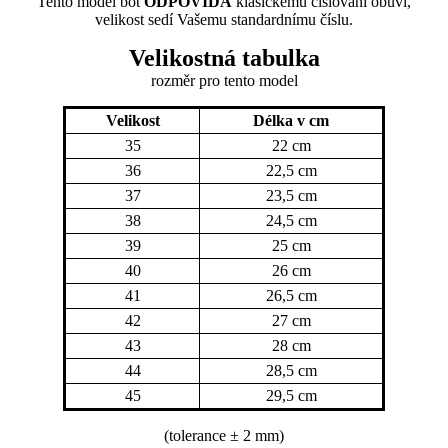
Tento model bot
ODPOVÍDÁ
klasickému číslování obuvi,
velikost sedí Vašemu standardnímu číslu.
Velikostná tabulka
rozměr
pro tento model
Velikost
Délka v cm
35
22 cm
36
22,5 cm
37
23,5 cm
38
24,5 cm
39
25 cm
40
26 cm
41
26,5 cm
42
27 cm
43
28 cm
44
28,5 cm
45
29,5 cm
(tolerance
± 2 mm)