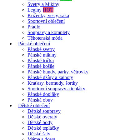
Svetry a Mikiny
Legíny
HOT
Koženky, vesty, saka
Sportovní oblečení
Prádlo
Soupravy a komplety
Těhotenská móda
Pánské oblečení
Pánské svetry
Pánské mikiny
Pánské trička
Pánské košile
Pánské bundy, parky, větrovky
Pánské džíny a kalhoty
Kraťasy, bermudy, šortky
Sportovní soupravy a tepláky
Pánské doplňky
Pánská obuv
Dětské oblečení
Dětské soupravy
Dětské overaly
Dětské body
Dětské tepláčky
Dětské šaty
Máma a dcera