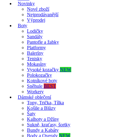
Novinky
Nové zboží
Nejprodávanější
Výprodej
Boty
Lodičky
Sandály
Pantofle a žabky
Platformy
Baleríny
Tenisky
Mokasíny
Vysoké kozačky
NEW
Polokozačky
Kotníkové boty
Sněhule
BEST
Workery
Dámské oblečení
Topy, Trička, Tílka
Košile a Blůzy
Šaty
Kalhoty a Džíny
Sukně, kraťasy, šortky
Bundy a Kabáty
Body a Overaly
NEW