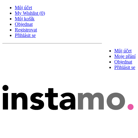
Můj účet
My Wishlist
(
0
)
Můj košík
Objednat
Registrovat
Přihlásit se
Můj účet
Moje přání
Objednat
Přihlásit se