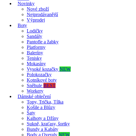
Novinky
Nové zboží
Nejprodávanější
Výprodej
Boty
Lodičky
Sandály
Pantofle a žabky
Platformy
Baleríny
Tenisky
Mokasíny
Vysoké kozačky
NEW
Polokozačky
Kotníkové boty
Sněhule
BEST
Workery
Dámské oblečení
Topy, Trička, Tílka
Košile a Blůzy
Šaty
Kalhoty a Džíny
Sukně, kraťasy, šortky
Bundy a Kabáty
Body a Overaly
NEW