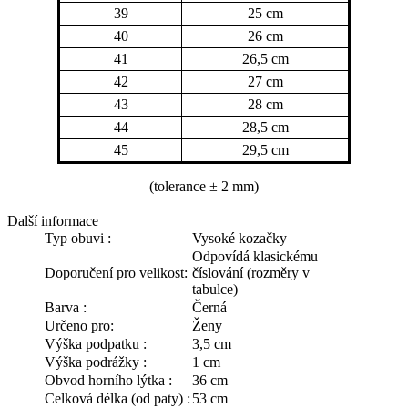
39
25 cm
40
26 cm
41
26,5 cm
42
27 cm
43
28 cm
44
28,5 cm
45
29,5 cm
(tolerance
± 2 mm)
Další informace
Typ obuvi :
Vysoké kozačky
Odpovídá klasickému
Doporučení pro velikost:
číslování (rozměry v
tabulce)
Barva :
Černá
Určeno pro:
Ženy
Výška podpatku :
3,5 cm
Výška podrážky :
1 cm
Obvod horního lýtka :
36 cm
Celková délka (od paty) :
53 cm