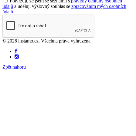
Potvrzuji, že jsem se seznámil s
pravidly ochrany osobních
údajů
a uděluji výslovný souhlas se
zpracováním mých osobních
údajů
.
© 2026 instamo.cz. Všechna práva vyhrazena.
Zpět nahoru