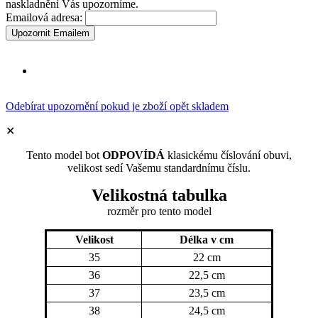
naskladnění Vás upozorníme.
Emailová adresa:
Upozornit Emailem
Odebírat upozornění pokud je zboží opět skladem
✕
Tento model bot
ODPOVÍDÁ
klasickému číslování obuvi,
velikost sedí Vašemu standardnímu číslu.
Velikostná tabulka
rozměr
pro tento model
Velikost
Délka v cm
35
22 cm
36
22,5 cm
37
23,5 cm
38
24,5 cm