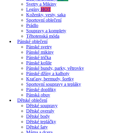
Svetry a Mikiny
Legíny
HOT
Koženky, vesty, saka
Sportovní oblečení
Prádlo
Soupravy a komplety
Těhotenská móda
Pánské oblečení
Pánské svetry
Pánské mikiny
Pánské trička
Pánské košile
Pánské bundy, parky, větrovky
Pánské džíny a kalhoty
Kraťasy, bermudy, šortky
Sportovní soupravy a tepláky
Pánské doplňky
Pánská obuv
Dětské oblečení
Dětské soupravy
Dětské overaly
Dětské body
Dětské tepláčky
Dětské šaty
Máma a dcera