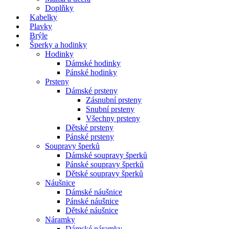
Doplňky
Kabelky
Plavky
Brýle
Šperky a hodinky
Hodinky
Dámské hodinky
Pánské hodinky
Prsteny
Dámské prsteny
Zásnubní prsteny
Snubní prsteny
Všechny prsteny
Dětské prsteny
Pánské prsteny
Soupravy šperků
Dámské soupravy šperků
Pánské soupravy šperků
Dětské soupravy šperků
Náušnice
Dámské náušnice
Pánské náušnice
Dětské náušnice
Náramky
Dámské náramky