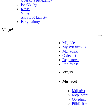
Opasky a peněženky
Peněženky
Krása
Vlasy
Akrylové kravaty
Párty balóny
Vítejte!
Můj účet
My Wishlist
(
0
)
Můj košík
Objednat
Registrovat
Přihlásit se
Vítejte!
Můj účet
Můj účet
Moje přání
Objednat
Přihlásit se