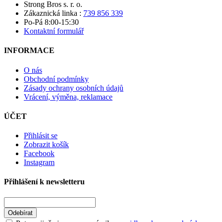
Strong Bros s. r. o.
Zákaznická linka :
739 856 339
Po-Pá 8:00-15:30
Kontaktní formulář
INFORMACE
O nás
Obchodní podmínky
Zásady ochrany osobních údajů
Vrácení, výměna, reklamace
ÚČET
Přihlásit se
Zobrazit košík
Facebook
Instagram
Přihlášení k newsletteru
Odebírat