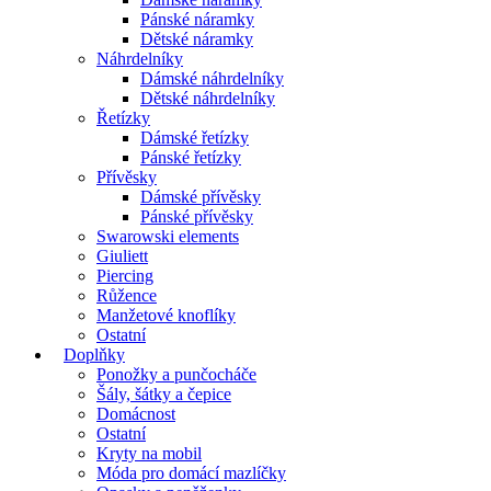
Pánské náramky
Dětské náramky
Náhrdelníky
Dámské náhrdelníky
Dětské náhrdelníky
Řetízky
Dámské řetízky
Pánské řetízky
Přívěsky
Dámské přívěsky
Pánské přívěsky
Swarowski elements
Giuliett
Piercing
Růžence
Manžetové knoflíky
Ostatní
Doplňky
Ponožky a punčocháče
Šály, šátky a čepice
Domácnost
Ostatní
Kryty na mobil
Móda pro domácí mazlíčky