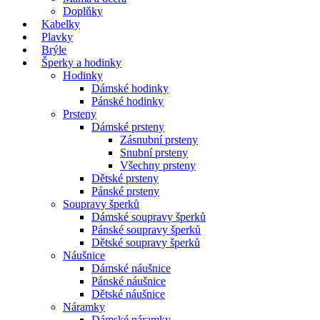
Doplňky
Kabelky
Plavky
Brýle
Šperky a hodinky
Hodinky
Dámské hodinky
Pánské hodinky
Prsteny
Dámské prsteny
Zásnubní prsteny
Snubní prsteny
Všechny prsteny
Dětské prsteny
Pánské prsteny
Soupravy šperků
Dámské soupravy šperků
Pánské soupravy šperků
Dětské soupravy šperků
Náušnice
Dámské náušnice
Pánské náušnice
Dětské náušnice
Náramky
Dámské náramky