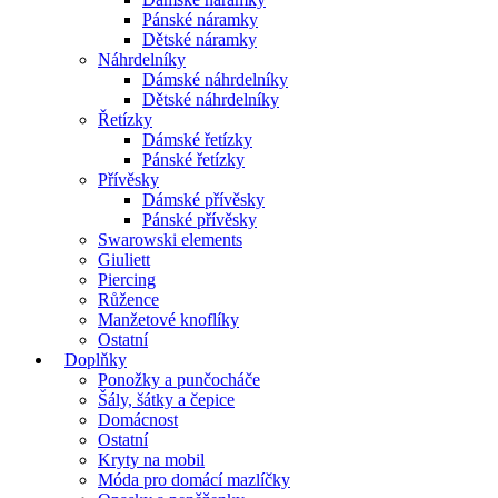
Pánské náramky
Dětské náramky
Náhrdelníky
Dámské náhrdelníky
Dětské náhrdelníky
Řetízky
Dámské řetízky
Pánské řetízky
Přívěsky
Dámské přívěsky
Pánské přívěsky
Swarowski elements
Giuliett
Piercing
Růžence
Manžetové knoflíky
Ostatní
Doplňky
Ponožky a punčocháče
Šály, šátky a čepice
Domácnost
Ostatní
Kryty na mobil
Móda pro domácí mazlíčky