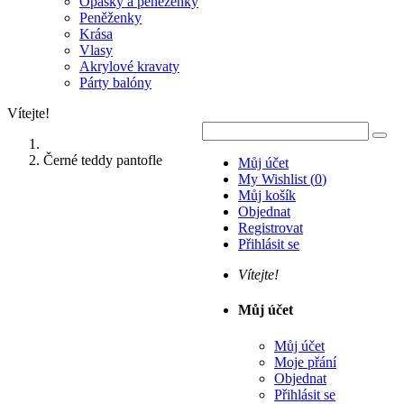
Opasky a peněženky
Peněženky
Krása
Vlasy
Akrylové kravaty
Párty balóny
Vítejte!
Černé teddy pantofle
Můj účet
My Wishlist
(
0
)
Můj košík
Objednat
Registrovat
Přihlásit se
Vítejte!
Můj účet
Můj účet
Moje přání
Objednat
Přihlásit se