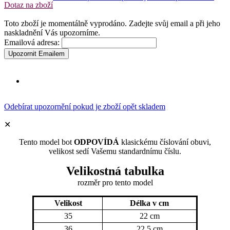
Dotaz na zboží
Toto zboží je momentálně vyprodáno. Zadejte svůj email a při jeho
naskladnění Vás upozorníme.
Emailová adresa:
Upozornit Emailem
Odebírat upozornění pokud je zboží opět skladem
✕
Tento model bot
ODPOVÍDÁ
klasickému číslování obuvi,
velikost sedí Vašemu standardnímu číslu.
Velikostná tabulka
rozměr
pro tento model
Velikost
Délka v cm
35
22 cm
36
22,5 cm