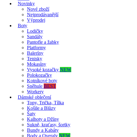
Novinky
Nové zboží
Nejprodávanější
Výprodej
Boty
Lodičky
Sandály
Pantofle a žabky
Platformy
Baleríny
Tenisky
Mokasíny
Vysoké kozačky
NEW
Polokozačky
Kotníkové boty
Sněhule
BEST
Workery
Dámské oblečení
Topy, Trička, Tílka
Košile a Blůzy
Šaty
Kalhoty a Džíny
Sukně, kraťasy, šortky
Bundy a Kabáty
Body a Overaly
NEW