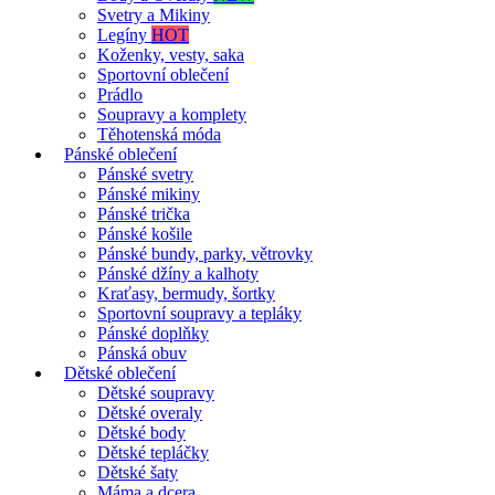
Svetry a Mikiny
Legíny
HOT
Koženky, vesty, saka
Sportovní oblečení
Prádlo
Soupravy a komplety
Těhotenská móda
Pánské oblečení
Pánské svetry
Pánské mikiny
Pánské trička
Pánské košile
Pánské bundy, parky, větrovky
Pánské džíny a kalhoty
Kraťasy, bermudy, šortky
Sportovní soupravy a tepláky
Pánské doplňky
Pánská obuv
Dětské oblečení
Dětské soupravy
Dětské overaly
Dětské body
Dětské tepláčky
Dětské šaty
Máma a dcera