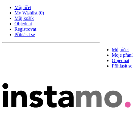
Můj účet
My Wishlist
(
0
)
Můj košík
Objednat
Registrovat
Přihlásit se
Můj účet
Moje přání
Objednat
Přihlásit se