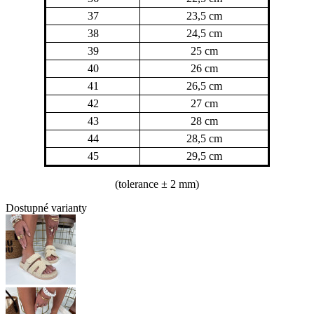
37
23,5 cm
38
24,5 cm
39
25 cm
40
26 cm
41
26,5 cm
42
27 cm
43
28 cm
44
28,5 cm
45
29,5 cm
(tolerance
± 2 mm)
Dostupné varianty