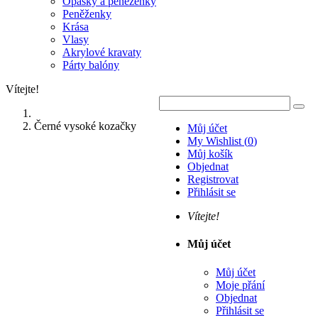
Opasky a peněženky
Peněženky
Krása
Vlasy
Akrylové kravaty
Párty balóny
Vítejte!
Černé vysoké kozačky
Můj účet
My Wishlist
(
0
)
Můj košík
Objednat
Registrovat
Přihlásit se
Vítejte!
Můj účet
Můj účet
Moje přání
Objednat
Přihlásit se