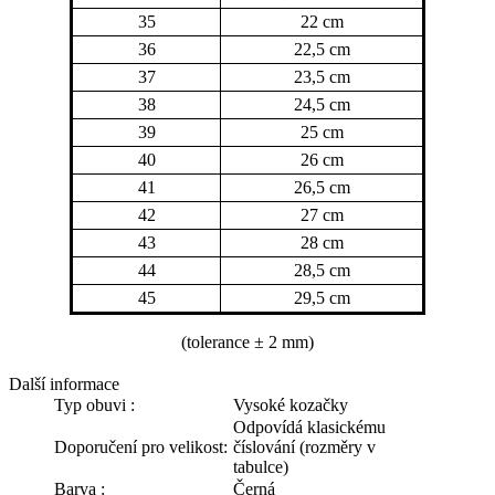
35
22 cm
36
22,5 cm
37
23,5 cm
38
24,5 cm
39
25 cm
40
26 cm
41
26,5 cm
42
27 cm
43
28 cm
44
28,5 cm
45
29,5 cm
(tolerance
± 2 mm)
Další informace
Typ obuvi :
Vysoké kozačky
Odpovídá klasickému
Doporučení pro velikost:
číslování (rozměry v
tabulce)
Barva :
Černá