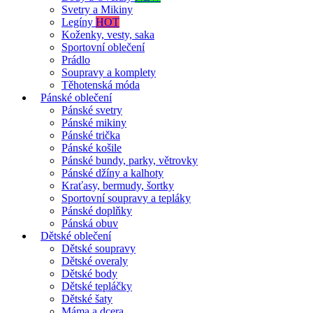
Svetry a Mikiny
Legíny
HOT
Koženky, vesty, saka
Sportovní oblečení
Prádlo
Soupravy a komplety
Těhotenská móda
Pánské oblečení
Pánské svetry
Pánské mikiny
Pánské trička
Pánské košile
Pánské bundy, parky, větrovky
Pánské džíny a kalhoty
Kraťasy, bermudy, šortky
Sportovní soupravy a tepláky
Pánské doplňky
Pánská obuv
Dětské oblečení
Dětské soupravy
Dětské overaly
Dětské body
Dětské tepláčky
Dětské šaty
Máma a dcera