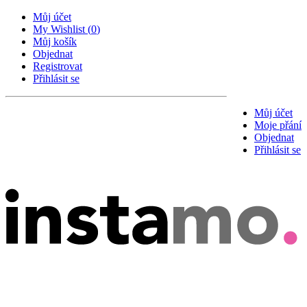
Můj účet
My Wishlist
(
0
)
Můj košík
Objednat
Registrovat
Přihlásit se
Můj účet
Moje přání
Objednat
Přihlásit se