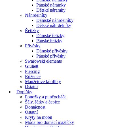
Pánské náramky
Dětské náramky
Náhrdelníky
Dámské náhrdelníky
Dětské náhrdelníky
Řetízky
Dámské řetízky
Pánské řetízky
Přívěsky
Dámské přívěsky
Pánské přívěsky
Swarowski elements
Giuliett
Piercing
Růžence
Manžetové knoflíky
Ostatní
Doplňky
Ponožky a punčocháče
Šály, šátky a čepice
Domácnost
Ostatní
Kryty na mobil
Móda pro domácí mazlíčky