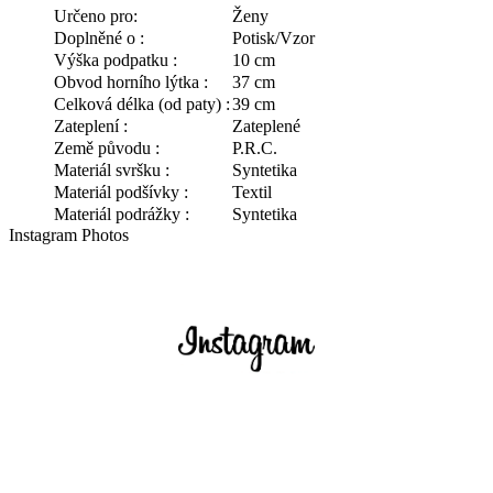
Určeno pro:
Ženy
Doplněné o :
Potisk/Vzor
Výška podpatku :
10 cm
Obvod horního lýtka :
37 cm
Celková délka (od paty) :
39 cm
Zateplení :
Zateplené
Země původu :
P.R.C.
Materiál svršku :
Syntetika
Materiál podšívky :
Textil
Materiál podrážky :
Syntetika
Instagram Photos