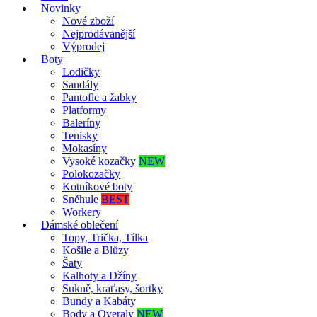
Novinky
Nové zboží
Nejprodávanější
Výprodej
Boty
Lodičky
Sandály
Pantofle a žabky
Platformy
Baleríny
Tenisky
Mokasíny
Vysoké kozačky
NEW
Polokozačky
Kotníkové boty
Sněhule
BEST
Workery
Dámské oblečení
Topy, Trička, Tílka
Košile a Blůzy
Šaty
Kalhoty a Džíny
Sukně, kraťasy, šortky
Bundy a Kabáty
Body a Overaly
NEW