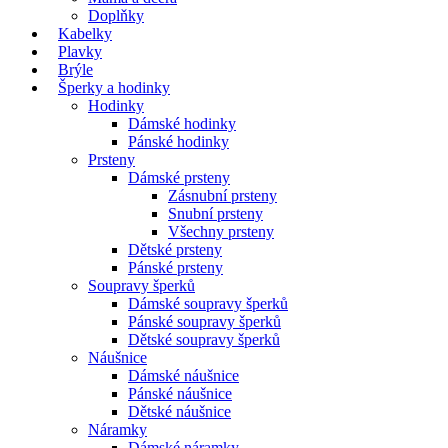
Doplňky
Kabelky
Plavky
Brýle
Šperky a hodinky
Hodinky
Dámské hodinky
Pánské hodinky
Prsteny
Dámské prsteny
Zásnubní prsteny
Snubní prsteny
Všechny prsteny
Dětské prsteny
Pánské prsteny
Soupravy šperků
Dámské soupravy šperků
Pánské soupravy šperků
Dětské soupravy šperků
Náušnice
Dámské náušnice
Pánské náušnice
Dětské náušnice
Náramky
Dámské náramky