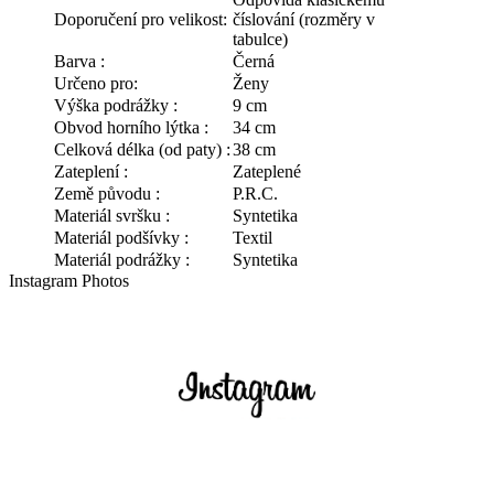
Doporučení pro velikost:
číslování (rozměry v
tabulce)
Barva :
Černá
Určeno pro:
Ženy
Výška podrážky :
9 cm
Obvod horního lýtka :
34 cm
Celková délka (od paty) :
38 cm
Zateplení :
Zateplené
Země původu :
P.R.C.
Materiál svršku :
Syntetika
Materiál podšívky :
Textil
Materiál podrážky :
Syntetika
Instagram Photos