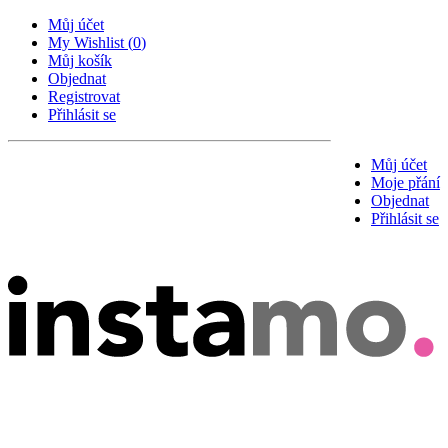
Můj účet
My Wishlist
(
0
)
Můj košík
Objednat
Registrovat
Přihlásit se
Můj účet
Moje přání
Objednat
Přihlásit se