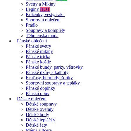
Svetry a Mikiny
Legíny
HOT
Koženky, vesty, saka
Sportovní oblečení
Prádlo
Soupravy a komplety
Těhotenská móda
Pánské oblečení
Pánské svetry
Pánské mikiny
Pánské trička
Pánské košile
Pánské bundy, parky, větrovky
Pánské džíny a kalhoty
Kraťasy, bermudy, šortky
Sportovní soupravy a tepláky
Pánské doplňky
Pánská obuv
Dětské oblečení
Dětské soupravy
Dětské overaly
Dětské body
Dětské tepláčky
Dětské šaty
Máma a dcera