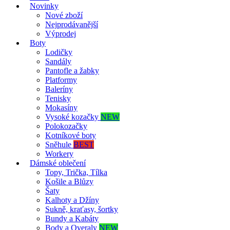
Novinky
Nové zboží
Nejprodávanější
Výprodej
Boty
Lodičky
Sandály
Pantofle a žabky
Platformy
Baleríny
Tenisky
Mokasíny
Vysoké kozačky
NEW
Polokozačky
Kotníkové boty
Sněhule
BEST
Workery
Dámské oblečení
Topy, Trička, Tílka
Košile a Blůzy
Šaty
Kalhoty a Džíny
Sukně, kraťasy, šortky
Bundy a Kabáty
Body a Overaly
NEW