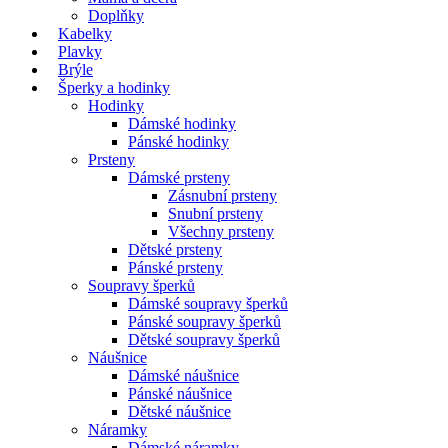
Doplňky
Kabelky
Plavky
Brýle
Šperky a hodinky
Hodinky
Dámské hodinky
Pánské hodinky
Prsteny
Dámské prsteny
Zásnubní prsteny
Snubní prsteny
Všechny prsteny
Dětské prsteny
Pánské prsteny
Soupravy šperků
Dámské soupravy šperků
Pánské soupravy šperků
Dětské soupravy šperků
Náušnice
Dámské náušnice
Pánské náušnice
Dětské náušnice
Náramky
Dámské náramky