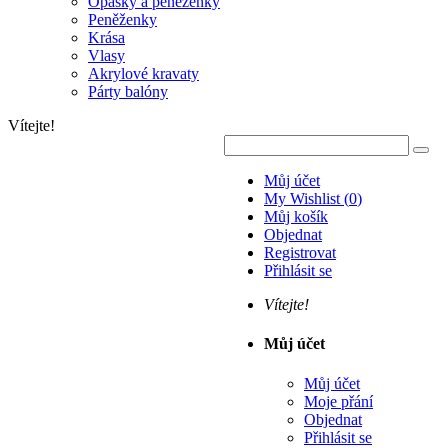
Opasky a peněženky
Peněženky
Krása
Vlasy
Akrylové kravaty
Párty balóny
Vítejte!
Můj účet
My Wishlist
(
0
)
Můj košík
Objednat
Registrovat
Přihlásit se
Vítejte!
Můj účet
Můj účet
Moje přání
Objednat
Přihlásit se