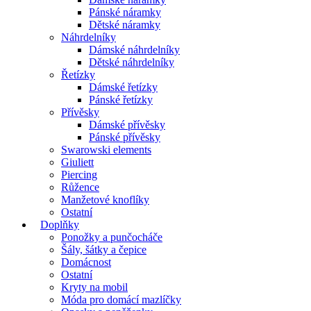
Pánské náramky
Dětské náramky
Náhrdelníky
Dámské náhrdelníky
Dětské náhrdelníky
Řetízky
Dámské řetízky
Pánské řetízky
Přívěsky
Dámské přívěsky
Pánské přívěsky
Swarowski elements
Giuliett
Piercing
Růžence
Manžetové knoflíky
Ostatní
Doplňky
Ponožky a punčocháče
Šály, šátky a čepice
Domácnost
Ostatní
Kryty na mobil
Móda pro domácí mazlíčky