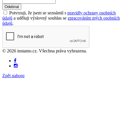
Odebírat
Potvrzuji, že jsem se seznámil s
pravidly ochrany osobních
údajů
a uděluji výslovný souhlas se
zpracováním mých osobních
údajů
.
© 2026 instamo.cz. Všechna práva vyhrazena.
Zpět nahoru