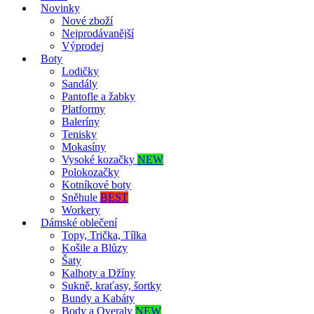
Novinky
Nové zboží
Nejprodávanější
Výprodej
Boty
Lodičky
Sandály
Pantofle a žabky
Platformy
Baleríny
Tenisky
Mokasíny
Vysoké kozačky
NEW
Polokozačky
Kotníkové boty
Sněhule
BEST
Workery
Dámské oblečení
Topy, Trička, Tílka
Košile a Blůzy
Šaty
Kalhoty a Džíny
Sukně, kraťasy, šortky
Bundy a Kabáty
Body a Overaly
NEW