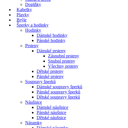
Doplňky
Kabelky
Plavky
Brýle
Šperky a hodinky
Hodinky
Dámské hodinky
Pánské hodinky
Prsteny
Dámské prsteny
Zásnubní prsteny
Snubní prsteny
Všechny prsteny
Dětské prsteny
Pánské prsteny
Soupravy šperků
Dámské soupravy šperků
Pánské soupravy šperků
Dětské soupravy šperků
Náušnice
Dámské náušnice
Pánské náušnice
Dětské náušnice
Náramky
Dámské náramky