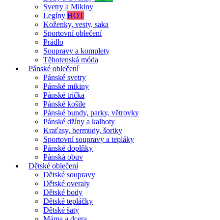
Svetry a Mikiny
Legíny
HOT
Koženky, vesty, saka
Sportovní oblečení
Prádlo
Soupravy a komplety
Těhotenská móda
Pánské oblečení
Pánské svetry
Pánské mikiny
Pánské trička
Pánské košile
Pánské bundy, parky, větrovky
Pánské džíny a kalhoty
Kraťasy, bermudy, šortky
Sportovní soupravy a tepláky
Pánské doplňky
Pánská obuv
Dětské oblečení
Dětské soupravy
Dětské overaly
Dětské body
Dětské tepláčky
Dětské šaty
Máma a dcera