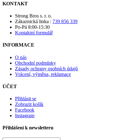
KONTAKT
Strong Bros s. r. o.
Zákaznická linka :
739 856 339
Po-Pá 8:00-15:30
Kontaktní formulář
INFORMACE
O nás
Obchodní podmínky
Zásady ochrany osobních údajů
Vrácení, výměna, reklamace
ÚČET
Přihlásit se
Zobrazit košík
Facebook
Instagram
Přihlášení k newsletteru