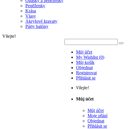
Opasky a peněženky
Peněženky
Krása
Vlasy
Akrylové kravaty
Párty balóny
Vítejte!
Můj účet
My Wishlist
(
0
)
Můj košík
Objednat
Registrovat
Přihlásit se
Vítejte!
Můj účet
Můj účet
Moje přání
Objednat
Přihlásit se