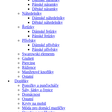
Pánské náramky
Dětské náramky
Náhrdelníky
Dámské náhrdelníky
Dětské náhrdelníky
Řetízky
Dámské řetízky
Pánské řetízky
Přívěsky
Dámské přívěsky
Pánské přívěsky
Swarowski elements
Giuliett
Piercing
Růžence
Manžetové knoflíky
Ostatní
Doplňky
Ponožky a punčocháče
Šály, šátky a čepice
Domácnost
Ostatní
Kryty na mobil
Móda pro domácí mazlíčky