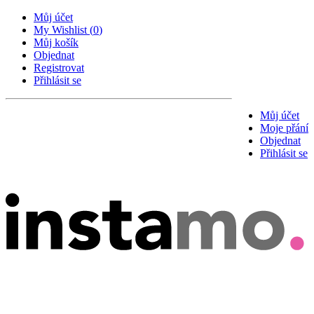
Můj účet
My Wishlist
(
0
)
Můj košík
Objednat
Registrovat
Přihlásit se
Můj účet
Moje přání
Objednat
Přihlásit se