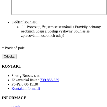
Udělení souhlasu :
Potvrzuji, že jsem se seznámil s Pravidly ochrany
osobních údajů a uděluji výslovný Souhlas se
zpracováním osobních údajů
* Povinné pole
Odeslat
KONTAKT
Strong Bros s. r. o.
Zákaznická linka :
739 856 339
Po-Pá 8:00-15:30
Kontaktní formulář
INFORMACE