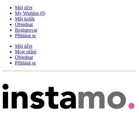
Můj účet
My Wishlist
(
0
)
Můj košík
Objednat
Registrovat
Přihlásit se
Můj účet
Moje přání
Objednat
Přihlásit se