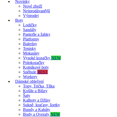
Novinky
Nové zboží
Nejprodávanější
Výprodej
Boty
Lodičky
Sandály
Pantofle a žabky
Platformy
Baleríny
Tenisky
Mokasíny
Vysoké kozačky
NEW
Polokozačky
Kotníkové boty
Sněhule
BEST
Workery
Dámské oblečení
Topy, Trička, Tílka
Košile a Blůzy
Šaty
Kalhoty a Džíny
Sukně, kraťasy, šortky
Bundy a Kabáty
Body a Overaly
NEW