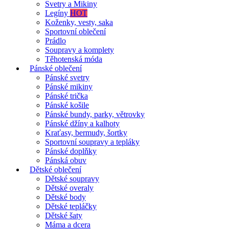
Svetry a Mikiny
Legíny
HOT
Koženky, vesty, saka
Sportovní oblečení
Prádlo
Soupravy a komplety
Těhotenská móda
Pánské oblečení
Pánské svetry
Pánské mikiny
Pánské trička
Pánské košile
Pánské bundy, parky, větrovky
Pánské džíny a kalhoty
Kraťasy, bermudy, šortky
Sportovní soupravy a tepláky
Pánské doplňky
Pánská obuv
Dětské oblečení
Dětské soupravy
Dětské overaly
Dětské body
Dětské tepláčky
Dětské šaty
Máma a dcera