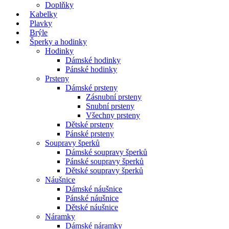
Doplňky
Kabelky
Plavky
Brýle
Šperky a hodinky
Hodinky
Dámské hodinky
Pánské hodinky
Prsteny
Dámské prsteny
Zásnubní prsteny
Snubní prsteny
Všechny prsteny
Dětské prsteny
Pánské prsteny
Soupravy šperků
Dámské soupravy šperků
Pánské soupravy šperků
Dětské soupravy šperků
Náušnice
Dámské náušnice
Pánské náušnice
Dětské náušnice
Náramky
Dámské náramky