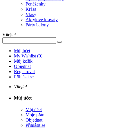
Peněženky
Krása
Vlasy
Akrylové kravaty
Párty balóny
Vítejte!
Můj účet
My Wishlist
(
0
)
Můj košík
Objednat
Registrovat
Přihlásit se
Vítejte!
Můj účet
Můj účet
Moje přání
Objednat
Přihlásit se