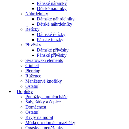
Pánské náramky
Dětské náramky
Náhrdelníky
Dámské náhrdelníky
Dětské náhrdelníky
Řetízky
Dámské řetízky
Pánské řetízky
Přívěsky
Dámské přívěsky
Pánské přívěsky
Swarowski elements
Giuliett
Piercing
Růžence
Manžetové knoflíky
Ostatní
Doplňky
Ponožky a punčocháče
Šály, šátky a čepice
Domácnost
Ostatní
Kryty na mobil
Móda pro domácí mazlíčky
Opasky a peněženky