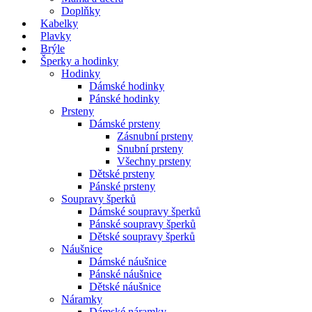
Doplňky
Kabelky
Plavky
Brýle
Šperky a hodinky
Hodinky
Dámské hodinky
Pánské hodinky
Prsteny
Dámské prsteny
Zásnubní prsteny
Snubní prsteny
Všechny prsteny
Dětské prsteny
Pánské prsteny
Soupravy šperků
Dámské soupravy šperků
Pánské soupravy šperků
Dětské soupravy šperků
Náušnice
Dámské náušnice
Pánské náušnice
Dětské náušnice
Náramky
Dámské náramky