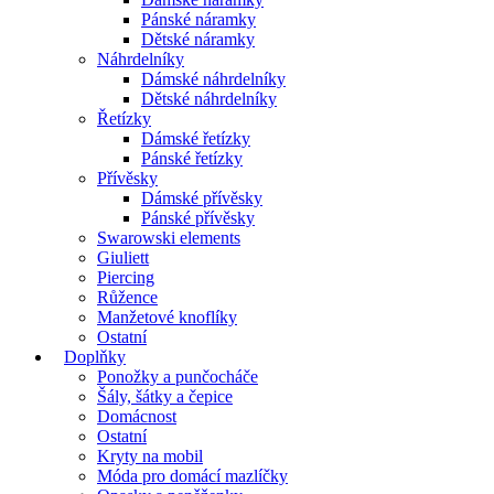
Pánské náramky
Dětské náramky
Náhrdelníky
Dámské náhrdelníky
Dětské náhrdelníky
Řetízky
Dámské řetízky
Pánské řetízky
Přívěsky
Dámské přívěsky
Pánské přívěsky
Swarowski elements
Giuliett
Piercing
Růžence
Manžetové knoflíky
Ostatní
Doplňky
Ponožky a punčocháče
Šály, šátky a čepice
Domácnost
Ostatní
Kryty na mobil
Móda pro domácí mazlíčky