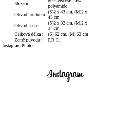
80% viscose 20%
Složení :
polyamide
(S)2 x 43 cm, (M)2 x
Obvod hrudníku :
45 cm
(S)2 x 32 cm, (M)2 x
Obvod pasu :
34 cm
Celková délka :
(S) 62 cm, (M) 63 cm
Země původu :
P.R.C.
Instagram Photos