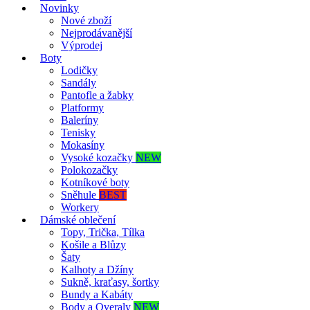
Novinky
Nové zboží
Nejprodávanější
Výprodej
Boty
Lodičky
Sandály
Pantofle a žabky
Platformy
Baleríny
Tenisky
Mokasíny
Vysoké kozačky
NEW
Polokozačky
Kotníkové boty
Sněhule
BEST
Workery
Dámské oblečení
Topy, Trička, Tílka
Košile a Blůzy
Šaty
Kalhoty a Džíny
Sukně, kraťasy, šortky
Bundy a Kabáty
Body a Overaly
NEW