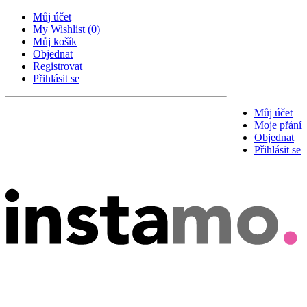
Můj účet
My Wishlist
(
0
)
Můj košík
Objednat
Registrovat
Přihlásit se
Můj účet
Moje přání
Objednat
Přihlásit se