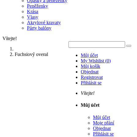
Opasky a peněženky
Peněženky
Krása
Vlasy
Akrylové kravaty
Párty balóny
Vítejte!
Fuchsiový overal
Můj účet
My Wishlist
(
0
)
Můj košík
Objednat
Registrovat
Přihlásit se
Vítejte!
Můj účet
Můj účet
Moje přání
Objednat
Přihlásit se