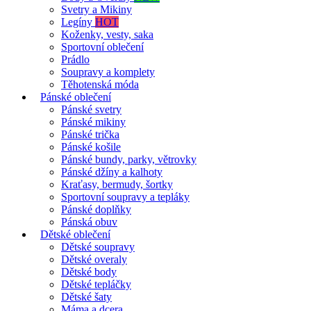
Svetry a Mikiny
Legíny
HOT
Koženky, vesty, saka
Sportovní oblečení
Prádlo
Soupravy a komplety
Těhotenská móda
Pánské oblečení
Pánské svetry
Pánské mikiny
Pánské trička
Pánské košile
Pánské bundy, parky, větrovky
Pánské džíny a kalhoty
Kraťasy, bermudy, šortky
Sportovní soupravy a tepláky
Pánské doplňky
Pánská obuv
Dětské oblečení
Dětské soupravy
Dětské overaly
Dětské body
Dětské tepláčky
Dětské šaty
Máma a dcera