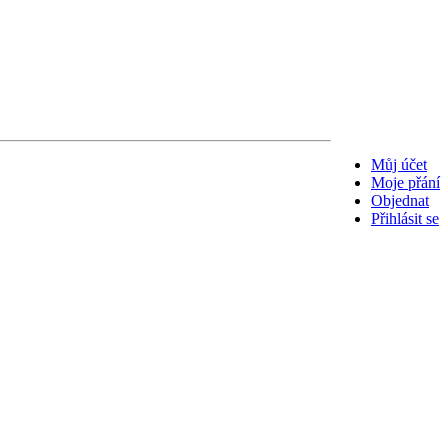
Můj účet
Moje přání
Objednat
Přihlásit se