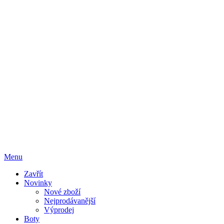
Menu
Zavřít
Novinky
Nové zboží
Nejprodávanější
Výprodej
Boty