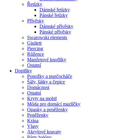
Řetízky
Dámské řetízky
Pánské řetízky
Přívěsky
Dámské přívěsky
Pánské přívěsky
Swarowski elements
Giuliett
Piercing
Růžence
Manžetové knoflíky
Ostatní
Doplňky
Ponožky a punčocháče
Šály, šátky a čepice
Domácnost
Ostatní
Kryty na mobil
Móda pro domácí mazlíčky
Opasky a peněženky
Peněženky
Krása
Vlasy
Akrylové kravaty
Párty balóny