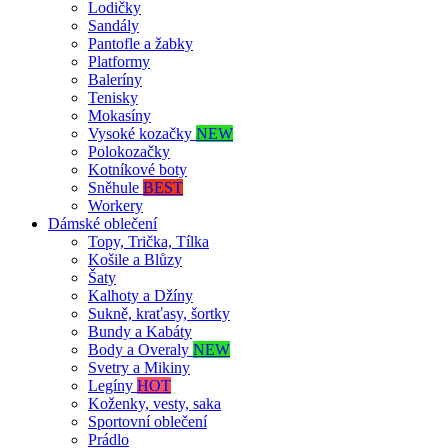
Lodičky
Sandály
Pantofle a žabky
Platformy
Baleríny
Tenisky
Mokasíny
Vysoké kozačky
NEW
Polokozačky
Kotníkové boty
Sněhule
BEST
Workery
Dámské oblečení
Topy, Trička, Tílka
Košile a Blůzy
Šaty
Kalhoty a Džíny
Sukně, kraťasy, šortky
Bundy a Kabáty
Body a Overaly
NEW
Svetry a Mikiny
Legíny
HOT
Koženky, vesty, saka
Sportovní oblečení
Prádlo