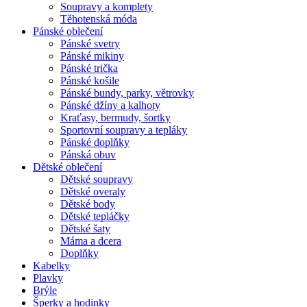
Soupravy a komplety
Těhotenská móda
Pánské oblečení
Pánské svetry
Pánské mikiny
Pánské trička
Pánské košile
Pánské bundy, parky, větrovky
Pánské džíny a kalhoty
Kraťasy, bermudy, šortky
Sportovní soupravy a tepláky
Pánské doplňky
Pánská obuv
Dětské oblečení
Dětské soupravy
Dětské overaly
Dětské body
Dětské tepláčky
Dětské šaty
Máma a dcera
Doplňky
Kabelky
Plavky
Brýle
Šperky a hodinky