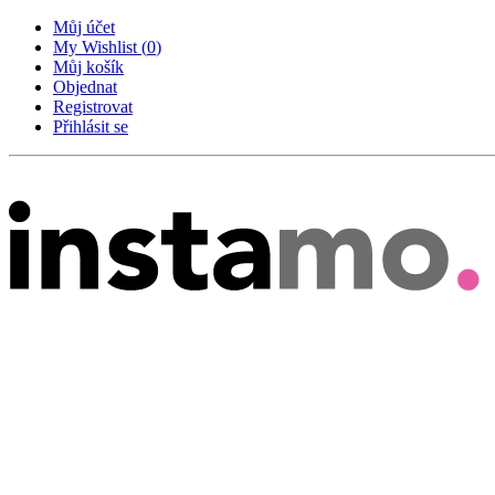
Můj účet
My Wishlist
(
0
)
Můj košík
Objednat
Registrovat
Přihlásit se