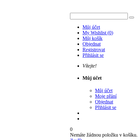
Můj účet
My Wishlist
(
0
)
Můj košík
Objednat
Registrovat
Přihlásit se
Vítejte!
Můj účet
Můj účet
Moje přání
Objednat
Přihlásit se
0
Nemáte žádnou položku v košíku.