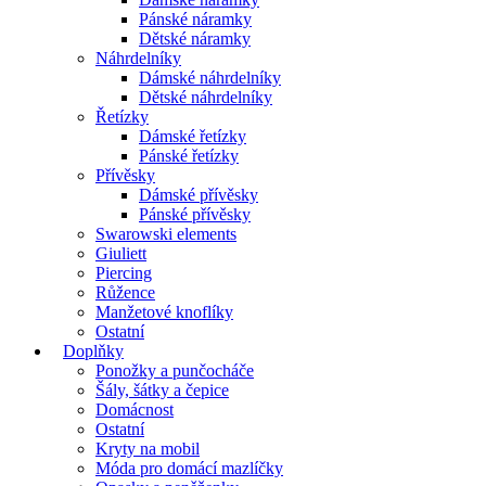
Pánské náramky
Dětské náramky
Náhrdelníky
Dámské náhrdelníky
Dětské náhrdelníky
Řetízky
Dámské řetízky
Pánské řetízky
Přívěsky
Dámské přívěsky
Pánské přívěsky
Swarowski elements
Giuliett
Piercing
Růžence
Manžetové knoflíky
Ostatní
Doplňky
Ponožky a punčocháče
Šály, šátky a čepice
Domácnost
Ostatní
Kryty na mobil
Móda pro domácí mazlíčky