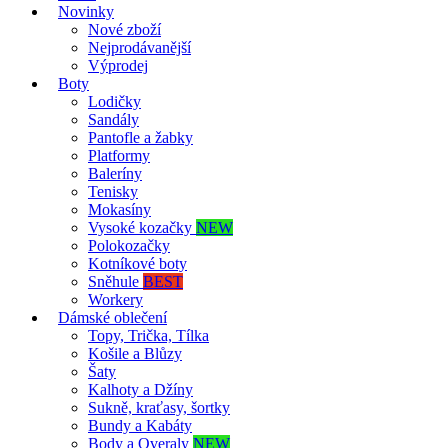
Novinky
Nové zboží
Nejprodávanější
Výprodej
Boty
Lodičky
Sandály
Pantofle a žabky
Platformy
Baleríny
Tenisky
Mokasíny
Vysoké kozačky
NEW
Polokozačky
Kotníkové boty
Sněhule
BEST
Workery
Dámské oblečení
Topy, Trička, Tílka
Košile a Blůzy
Šaty
Kalhoty a Džíny
Sukně, kraťasy, šortky
Bundy a Kabáty
Body a Overaly
NEW