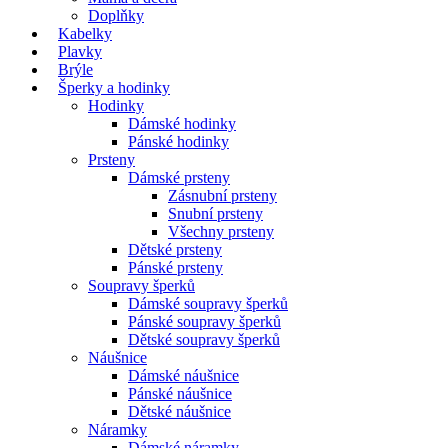
Doplňky
Kabelky
Plavky
Brýle
Šperky a hodinky
Hodinky
Dámské hodinky
Pánské hodinky
Prsteny
Dámské prsteny
Zásnubní prsteny
Snubní prsteny
Všechny prsteny
Dětské prsteny
Pánské prsteny
Soupravy šperků
Dámské soupravy šperků
Pánské soupravy šperků
Dětské soupravy šperků
Náušnice
Dámské náušnice
Pánské náušnice
Dětské náušnice
Náramky
Dámské náramky