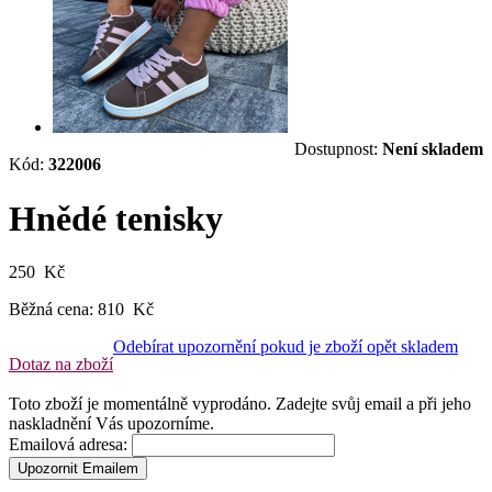
Dostupnost:
Není skladem
Kód:
322006
Hnědé tenisky
250 Kč
Běžná cena:
810 Kč
Odebírat upozornění pokud je zboží opět skladem
Dotaz na zboží
Toto zboží je momentálně vyprodáno. Zadejte svůj email a při jeho
naskladnění Vás upozorníme.
Emailová adresa:
Upozornit Emailem