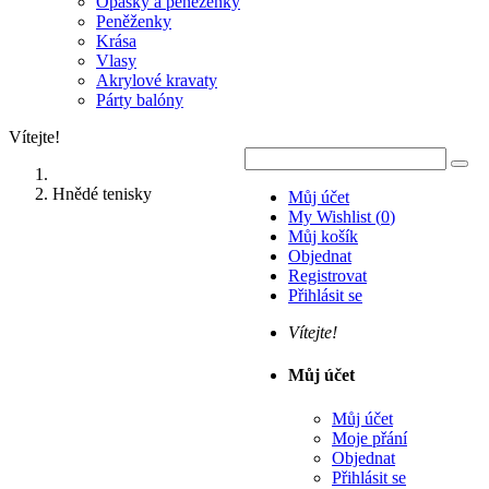
Opasky a peněženky
Peněženky
Krása
Vlasy
Akrylové kravaty
Párty balóny
Vítejte!
Hnědé tenisky
Můj účet
My Wishlist
(
0
)
Můj košík
Objednat
Registrovat
Přihlásit se
Vítejte!
Můj účet
Můj účet
Moje přání
Objednat
Přihlásit se