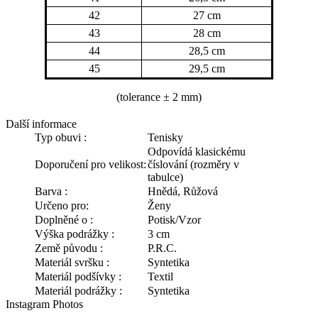
42
27 cm
43
28 cm
44
28,5 cm
45
29,5 cm
(tolerance
± 2 mm)
Další informace
Typ obuvi :
Tenisky
Odpovídá klasickému
Doporučení pro velikost:
číslování (rozměry v
tabulce)
Barva :
Hnědá, Růžová
Určeno pro:
Ženy
Doplněné o :
Potisk/Vzor
Výška podrážky :
3 cm
Země původu :
P.R.C.
Materiál svršku :
Syntetika
Materiál podšívky :
Textil
Materiál podrážky :
Syntetika
Instagram Photos