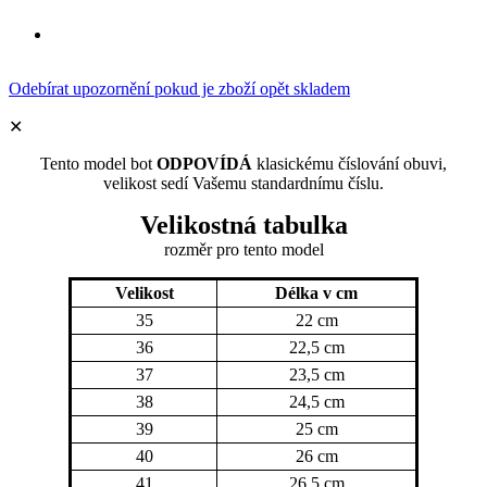
Odebírat upozornění pokud je zboží opět skladem
✕
Tento model bot
ODPOVÍDÁ
klasickému číslování obuvi,
velikost sedí Vašemu standardnímu číslu.
Velikostná tabulka
rozměr
pro tento model
Velikost
Délka v cm
35
22 cm
36
22,5 cm
37
23,5 cm
38
24,5 cm
39
25 cm
40
26 cm
41
26,5 cm