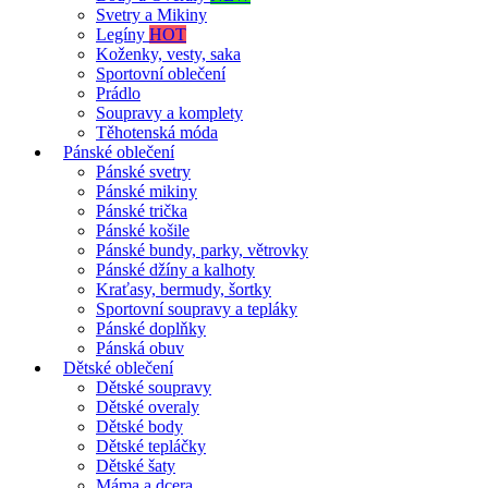
Svetry a Mikiny
Legíny
HOT
Koženky, vesty, saka
Sportovní oblečení
Prádlo
Soupravy a komplety
Těhotenská móda
Pánské oblečení
Pánské svetry
Pánské mikiny
Pánské trička
Pánské košile
Pánské bundy, parky, větrovky
Pánské džíny a kalhoty
Kraťasy, bermudy, šortky
Sportovní soupravy a tepláky
Pánské doplňky
Pánská obuv
Dětské oblečení
Dětské soupravy
Dětské overaly
Dětské body
Dětské tepláčky
Dětské šaty
Máma a dcera