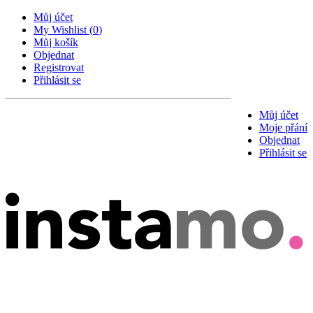
Můj účet
My Wishlist
(
0
)
Můj košík
Objednat
Registrovat
Přihlásit se
Můj účet
Moje přání
Objednat
Přihlásit se