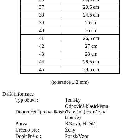
37
23,5 cm
38
24,5 cm
39
25 cm
40
26 cm
41
26,5 cm
42
27 cm
43
28 cm
44
28,5 cm
45
29,5 cm
(tolerance
± 2 mm)
Další informace
Typ obuvi :
Tenisky
Odpovídá klasickému
Doporučení pro velikost:
číslování (rozměry v
tabulce)
Barva :
Béžová, Hnědá
Určeno pro:
Ženy
Doplněné o :
Potisk/Vzor