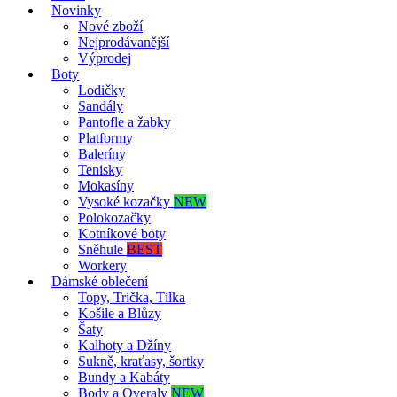
Novinky
Nové zboží
Nejprodávanější
Výprodej
Boty
Lodičky
Sandály
Pantofle a žabky
Platformy
Baleríny
Tenisky
Mokasíny
Vysoké kozačky
NEW
Polokozačky
Kotníkové boty
Sněhule
BEST
Workery
Dámské oblečení
Topy, Trička, Tílka
Košile a Blůzy
Šaty
Kalhoty a Džíny
Sukně, kraťasy, šortky
Bundy a Kabáty
Body a Overaly
NEW