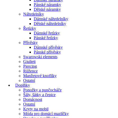
Pánské náramky
Dětské náramky
Náhrdelníky
Dámské náhrdelníky
Dětské náhrdelníky
Řetízky
Dámské řetízky
Pánské řetízky
Přívěsky
Dámské přívěsky
Pánské přívěsky
Swarowski elements
Giuliett
Piercing
Růžence
Manžetové knoflíky
Ostatní
Doplňky
Ponožky a punčocháče
Šály, šátky a čepice
Domácnost
Ostatní
Kryty na mobil
Móda pro domácí mazlíčky