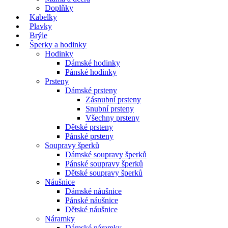
Doplňky
Kabelky
Plavky
Brýle
Šperky a hodinky
Hodinky
Dámské hodinky
Pánské hodinky
Prsteny
Dámské prsteny
Zásnubní prsteny
Snubní prsteny
Všechny prsteny
Dětské prsteny
Pánské prsteny
Soupravy šperků
Dámské soupravy šperků
Pánské soupravy šperků
Dětské soupravy šperků
Náušnice
Dámské náušnice
Pánské náušnice
Dětské náušnice
Náramky
Dámské náramky