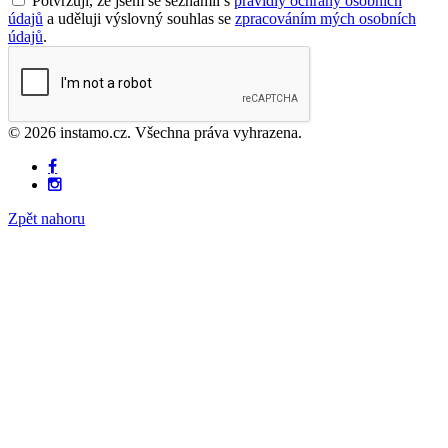
Potvrzuji, že jsem se seznámil s
pravidly ochrany osobních
údajů
a uděluji výslovný souhlas se
zpracováním mých osobních
údajů
.
© 2026 instamo.cz. Všechna práva vyhrazena.
Zpět nahoru