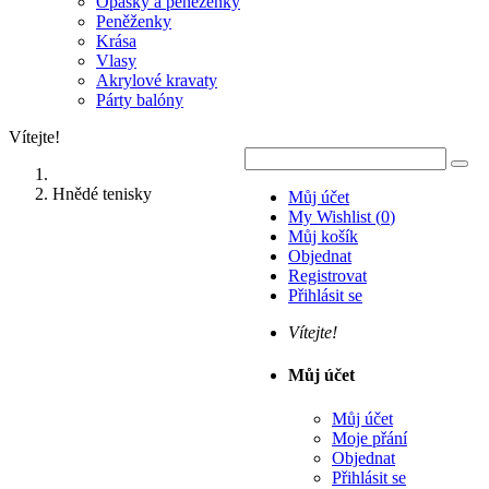
Opasky a peněženky
Peněženky
Krása
Vlasy
Akrylové kravaty
Párty balóny
Vítejte!
Hnědé tenisky
Můj účet
My Wishlist
(
0
)
Můj košík
Objednat
Registrovat
Přihlásit se
Vítejte!
Můj účet
Můj účet
Moje přání
Objednat
Přihlásit se