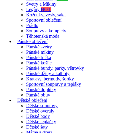
Svetry a Mikiny
Legíny
HOT
Koženky, vesty, saka
Sportovní oblečení
Prádlo
Soupravy a komplety
Těhotenská móda
Pánské oblečení
Pánské svetry
Pánské mikiny
Pánské trička
Pánské košile
Pánské bundy, parky, větrovky
Pánské džíny a kalhoty
Kraťasy, bermudy, šortky
Sportovní soupravy a tepláky
Pánské doplňky
Pánská obuv
Dětské oblečení
Dětské soupravy
Dětské overaly
Dětské body
Dětské tepláčky
Dětské šaty
Máma a dcera