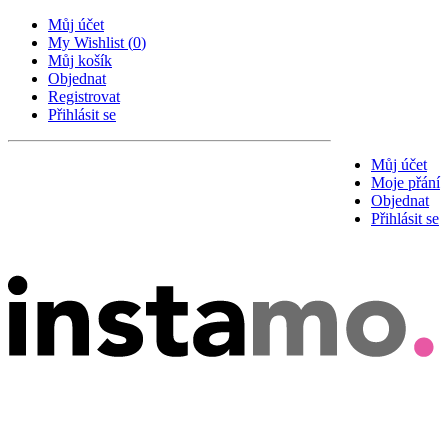
Můj účet
My Wishlist
(
0
)
Můj košík
Objednat
Registrovat
Přihlásit se
Můj účet
Moje přání
Objednat
Přihlásit se