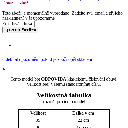
Dotaz na zboží
Toto zboží je momentálně vyprodáno. Zadejte svůj email a při jeho
naskladnění Vás upozorníme.
Emailová adresa:
Upozornit Emailem
Odebírat upozornění pokud je zboží opět skladem
✕
Tento model bot
ODPOVÍDÁ
klasickému číslování obuvi,
velikost sedí Vašemu standardnímu číslu.
Velikostná tabulka
rozměr
pro tento model
Velikost
Délka v cm
35
22 cm
36
22,5 cm