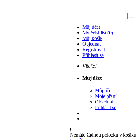
Můj účet
My Wishlist
(
0
)
Můj košík
Objednat
Registrovat
Přihlásit se
Vítejte!
Můj účet
Můj účet
Moje přání
Objednat
Přihlásit se
0
Nemáte žádnou položku v košíku.