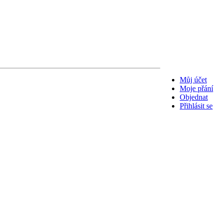
Můj účet
Moje přání
Objednat
Přihlásit se