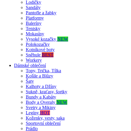
Lodičky
Sandály
Pantofle a žabky
Platformy
Baleríny
Tenisky
Mokasíny
Vysoké kozačky
NEW
Polokozačky
Kotníkové boty
Sněhule
BEST
Workery
Dámské oblečení
Topy, Trička, Tílka
Košile a Blůzy
Šaty
Kalhoty a Džíny
Sukně, kraťasy, šortky
Bundy a Kabáty
Body a Overaly
NEW
Svetry a Mikiny
Legíny
HOT
Koženky, vesty, saka
Sportovní oblečení
Prádlo