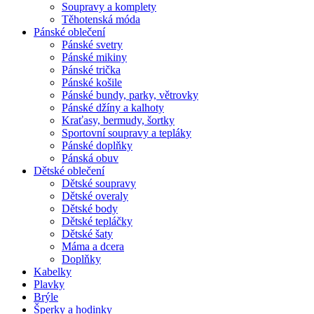
Soupravy a komplety
Těhotenská móda
Pánské oblečení
Pánské svetry
Pánské mikiny
Pánské trička
Pánské košile
Pánské bundy, parky, větrovky
Pánské džíny a kalhoty
Kraťasy, bermudy, šortky
Sportovní soupravy a tepláky
Pánské doplňky
Pánská obuv
Dětské oblečení
Dětské soupravy
Dětské overaly
Dětské body
Dětské tepláčky
Dětské šaty
Máma a dcera
Doplňky
Kabelky
Plavky
Brýle
Šperky a hodinky