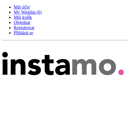
Můj účet
My Wishlist
(
0
)
Můj košík
Objednat
Registrovat
Přihlásit se