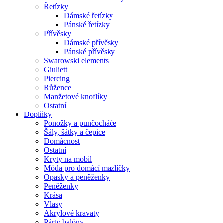
Řetízky
Dámské řetízky
Pánské řetízky
Přívěsky
Dámské přívěsky
Pánské přívěsky
Swarowski elements
Giuliett
Piercing
Růžence
Manžetové knoflíky
Ostatní
Doplňky
Ponožky a punčocháče
Šály, šátky a čepice
Domácnost
Ostatní
Kryty na mobil
Móda pro domácí mazlíčky
Opasky a peněženky
Peněženky
Krása
Vlasy
Akrylové kravaty
Párty balóny