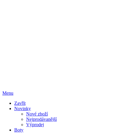
Menu
Zavřít
Novinky
Nové zboží
Nejprodávanější
Výprodej
Boty