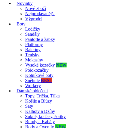
Novinky
Nové zboží
Nejprodávanější
Výprodej
Boty
Lodičky
Sandály
Pantofle a žabky
Platformy
Baleríny
Tenisky
Mokasíny
Vysoké kozačky
NEW
Polokozačky
Kotníkové boty
Sněhule
BEST
Workery
Dámské oblečení
Topy, Trička, Tílka
Košile a Blůzy
Šaty
Kalhoty a Džíny
Sukně, kraťasy, šortky
Bundy a Kabáty
Body a Overaly
NEW