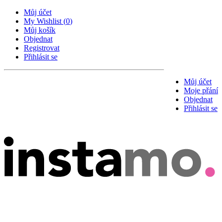
Můj účet
My Wishlist
(
0
)
Můj košík
Objednat
Registrovat
Přihlásit se
Můj účet
Moje přání
Objednat
Přihlásit se