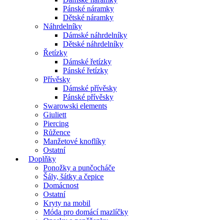
Pánské náramky
Dětské náramky
Náhrdelníky
Dámské náhrdelníky
Dětské náhrdelníky
Řetízky
Dámské řetízky
Pánské řetízky
Přívěsky
Dámské přívěsky
Pánské přívěsky
Swarowski elements
Giuliett
Piercing
Růžence
Manžetové knoflíky
Ostatní
Doplňky
Ponožky a punčocháče
Šály, šátky a čepice
Domácnost
Ostatní
Kryty na mobil
Móda pro domácí mazlíčky