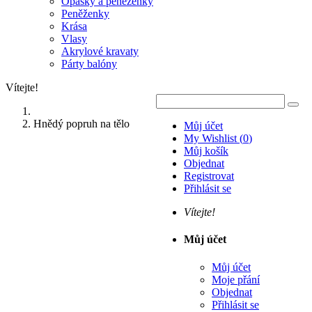
Opasky a peněženky
Peněženky
Krása
Vlasy
Akrylové kravaty
Párty balóny
Vítejte!
Hnědý popruh na tělo
Můj účet
My Wishlist
(
0
)
Můj košík
Objednat
Registrovat
Přihlásit se
Vítejte!
Můj účet
Můj účet
Moje přání
Objednat
Přihlásit se