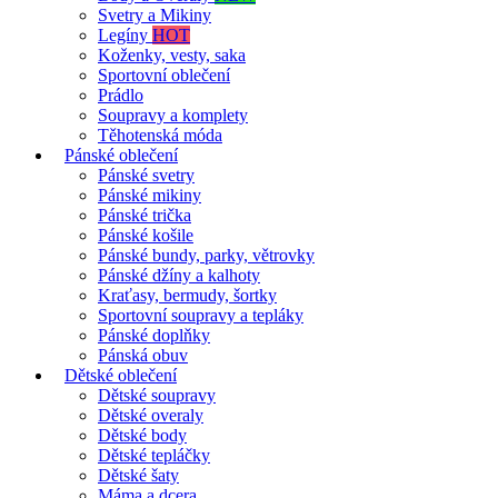
Svetry a Mikiny
Legíny
HOT
Koženky, vesty, saka
Sportovní oblečení
Prádlo
Soupravy a komplety
Těhotenská móda
Pánské oblečení
Pánské svetry
Pánské mikiny
Pánské trička
Pánské košile
Pánské bundy, parky, větrovky
Pánské džíny a kalhoty
Kraťasy, bermudy, šortky
Sportovní soupravy a tepláky
Pánské doplňky
Pánská obuv
Dětské oblečení
Dětské soupravy
Dětské overaly
Dětské body
Dětské tepláčky
Dětské šaty
Máma a dcera