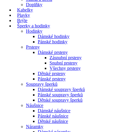
Doplňky
Kabelky
Plavky
Brýle
Šperky a hodinky
Hodinky
Dámské hodinky
Pánské hodinky
Prsteny
Dámské prsteny
Zásnubní prsteny
Snubní prsteny
Všechny prsteny
Dětské prsteny
Pánské prsteny
Soupravy šperků
Dámské soupravy šperků
Pánské soupravy šperků
Dětské soupravy šperků
Náušnice
Dámské náušnice
Pánské náušnice
Dětské náušnice
Náramky
Dámské náramky