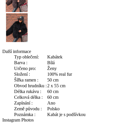
Další informace
Typ oblečení:
Kabátek
Barva :
Bílá
Určeno pro:
Ženy
Složení :
100% real fur
Šířka ramen :
50 cm
Obvod hrudníku :
2 x 55 cm
Délka rukávu :
60 cm
Celková délka :
60 cm
Zapínání :
Ano
Země původu :
Polsko
Poznámka :
Kabát je s podšívkou
Instagram Photos