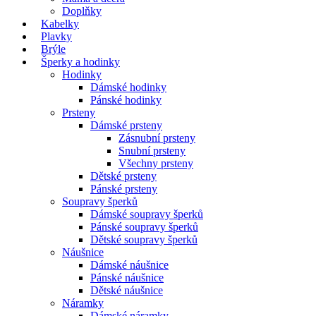
Doplňky
Kabelky
Plavky
Brýle
Šperky a hodinky
Hodinky
Dámské hodinky
Pánské hodinky
Prsteny
Dámské prsteny
Zásnubní prsteny
Snubní prsteny
Všechny prsteny
Dětské prsteny
Pánské prsteny
Soupravy šperků
Dámské soupravy šperků
Pánské soupravy šperků
Dětské soupravy šperků
Náušnice
Dámské náušnice
Pánské náušnice
Dětské náušnice
Náramky
Dámské náramky