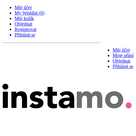
Můj účet
My Wishlist
(
0
)
Můj košík
Objednat
Registrovat
Přihlásit se
Můj účet
Moje přání
Objednat
Přihlásit se