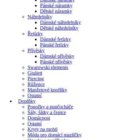
Pánské náramky
Dětské náramky
Náhrdelníky
Dámské náhrdelníky
Dětské náhrdelníky
Řetízky
Dámské řetízky
Pánské řetízky
Přívěsky
Dámské přívěsky
Pánské přívěsky
Swarowski elements
Giuliett
Piercing
Růžence
Manžetové knoflíky
Ostatní
Doplňky
Ponožky a punčocháče
Šály, šátky a čepice
Domácnost
Ostatní
Kryty na mobil
Móda pro domácí mazlíčky