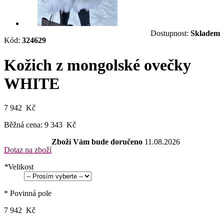
Dostupnost:
Skladem
Kód:
324629
Kožich z mongolské ovečky
WHITE
7 942 Kč
Běžná cena:
9 343 Kč
Zboží Vám bude doručeno
11.08.2026
Dotaz na zboží
*
Velikost
* Povinná pole
7 942 Kč