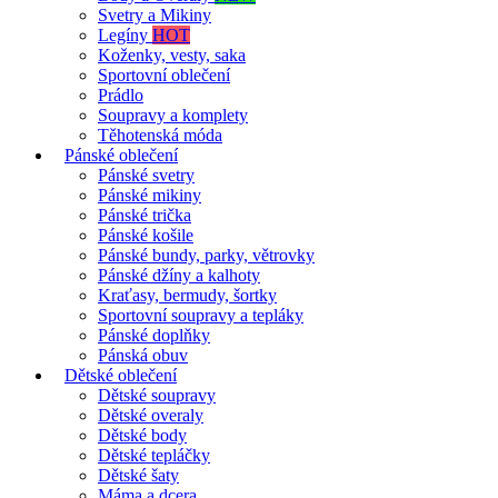
Svetry a Mikiny
Legíny
HOT
Koženky, vesty, saka
Sportovní oblečení
Prádlo
Soupravy a komplety
Těhotenská móda
Pánské oblečení
Pánské svetry
Pánské mikiny
Pánské trička
Pánské košile
Pánské bundy, parky, větrovky
Pánské džíny a kalhoty
Kraťasy, bermudy, šortky
Sportovní soupravy a tepláky
Pánské doplňky
Pánská obuv
Dětské oblečení
Dětské soupravy
Dětské overaly
Dětské body
Dětské tepláčky
Dětské šaty
Máma a dcera