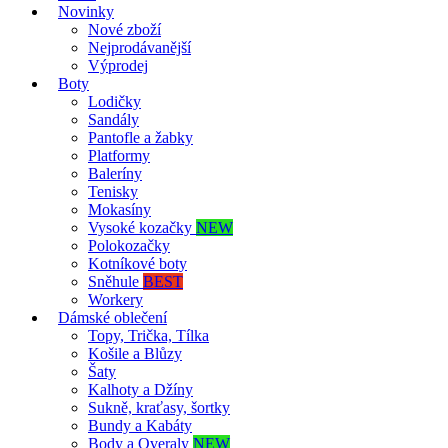
Novinky
Nové zboží
Nejprodávanější
Výprodej
Boty
Lodičky
Sandály
Pantofle a žabky
Platformy
Baleríny
Tenisky
Mokasíny
Vysoké kozačky
NEW
Polokozačky
Kotníkové boty
Sněhule
BEST
Workery
Dámské oblečení
Topy, Trička, Tílka
Košile a Blůzy
Šaty
Kalhoty a Džíny
Sukně, kraťasy, šortky
Bundy a Kabáty
Body a Overaly
NEW