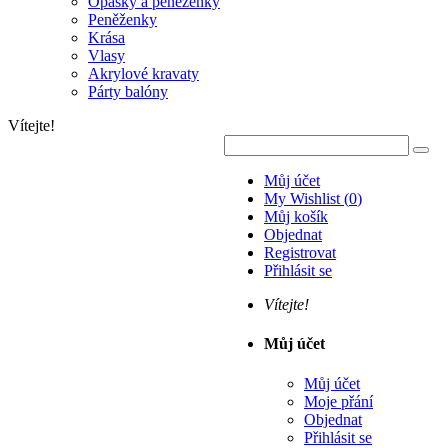
Opasky a peněženky
Peněženky
Krása
Vlasy
Akrylové kravaty
Párty balóny
Vítejte!
Můj účet
My Wishlist
(
0
)
Můj košík
Objednat
Registrovat
Přihlásit se
Vítejte!
Můj účet
Můj účet
Moje přání
Objednat
Přihlásit se