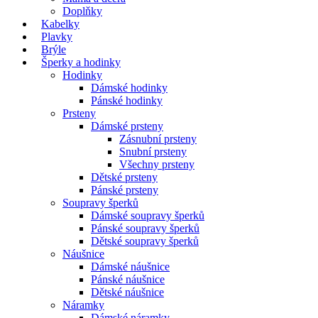
Doplňky
Kabelky
Plavky
Brýle
Šperky a hodinky
Hodinky
Dámské hodinky
Pánské hodinky
Prsteny
Dámské prsteny
Zásnubní prsteny
Snubní prsteny
Všechny prsteny
Dětské prsteny
Pánské prsteny
Soupravy šperků
Dámské soupravy šperků
Pánské soupravy šperků
Dětské soupravy šperků
Náušnice
Dámské náušnice
Pánské náušnice
Dětské náušnice
Náramky
Dámské náramky