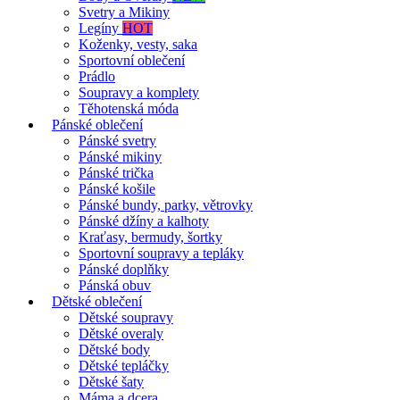
Svetry a Mikiny
Legíny
HOT
Koženky, vesty, saka
Sportovní oblečení
Prádlo
Soupravy a komplety
Těhotenská móda
Pánské oblečení
Pánské svetry
Pánské mikiny
Pánské trička
Pánské košile
Pánské bundy, parky, větrovky
Pánské džíny a kalhoty
Kraťasy, bermudy, šortky
Sportovní soupravy a tepláky
Pánské doplňky
Pánská obuv
Dětské oblečení
Dětské soupravy
Dětské overaly
Dětské body
Dětské tepláčky
Dětské šaty
Máma a dcera