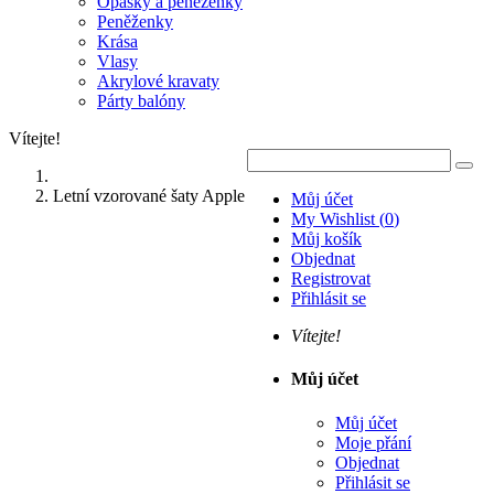
Opasky a peněženky
Peněženky
Krása
Vlasy
Akrylové kravaty
Párty balóny
Vítejte!
Letní vzorované šaty Apple
Můj účet
My Wishlist
(
0
)
Můj košík
Objednat
Registrovat
Přihlásit se
Vítejte!
Můj účet
Můj účet
Moje přání
Objednat
Přihlásit se