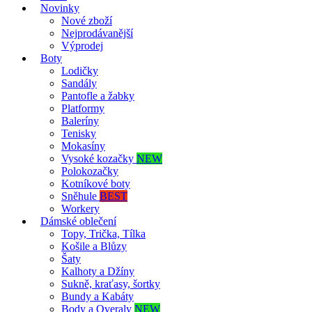
Novinky
Nové zboží
Nejprodávanější
Výprodej
Boty
Lodičky
Sandály
Pantofle a žabky
Platformy
Baleríny
Tenisky
Mokasíny
Vysoké kozačky
NEW
Polokozačky
Kotníkové boty
Sněhule
BEST
Workery
Dámské oblečení
Topy, Trička, Tílka
Košile a Blůzy
Šaty
Kalhoty a Džíny
Sukně, kraťasy, šortky
Bundy a Kabáty
Body a Overaly
NEW