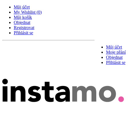
Můj účet
My Wishlist
(
0
)
Můj košík
Objednat
Registrovat
Přihlásit se
Můj účet
Moje přání
Objednat
Přihlásit se