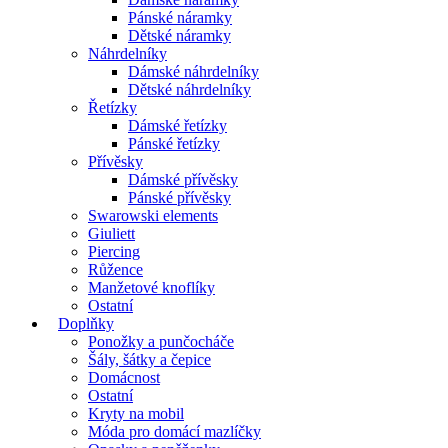
Pánské náramky
Dětské náramky
Náhrdelníky
Dámské náhrdelníky
Dětské náhrdelníky
Řetízky
Dámské řetízky
Pánské řetízky
Přívěsky
Dámské přívěsky
Pánské přívěsky
Swarowski elements
Giuliett
Piercing
Růžence
Manžetové knoflíky
Ostatní
Doplňky
Ponožky a punčocháče
Šály, šátky a čepice
Domácnost
Ostatní
Kryty na mobil
Móda pro domácí mazlíčky