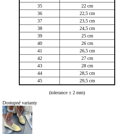
35
22 cm
36
22,5 cm
37
23,5 cm
38
24,5 cm
39
25 cm
40
26 cm
41
26,5 cm
42
27 cm
43
28 cm
44
28,5 cm
45
29,5 cm
(tolerance
± 2 mm)
Dostupné varianty