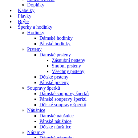
Doplňky
Kabelky
Plavky
Brýle
Šperky a hodinky
Hodinky
Dámské hodinky
Pánské hodinky
Prsteny
Dámské prsteny
Zásnubní prsteny
Snubní prsteny
Všechny prsteny
Dětské prsteny
Pánské prsteny
Soupravy šperků
Dámské soupravy šperků
Pánské soupravy šperků
Dětské soupravy šperků
Náušnice
Dámské náušnice
Pánské náušnice
Dětské náušnice
Náramky
Dámské náramky