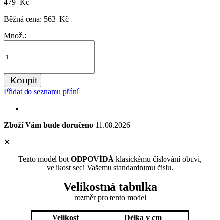
479 Kč
Běžná cena:
563 Kč
Množ.:
Koupit
Přidat do seznamu přání
Zboží Vám bude doručeno
11.08.2026
✕
Tento model bot
ODPOVÍDÁ
klasickému číslování obuvi,
velikost sedí Vašemu standardnímu číslu.
Velikostná tabulka
rozměr
pro tento model
Velikost
Délka v cm