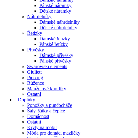
Pánské náramky
Dětské náramky
Náhrdelníky
Dámské náhrdelníky
Dětské náhrdelníky
Řetízky
Dámské řetízky
Pánské řetízky
Přívěsky
Dámské přívěsky
Pánské přívěsky
Swarowski elements
Giuliett
Piercing
Růžence
Manžetové knoflíky
Ostatní
Doplňky
Ponožky a punčocháče
Šály, šátky a čepice
Domácnost
Ostatní
Kryty na mobil
Móda pro domácí mazlíčky