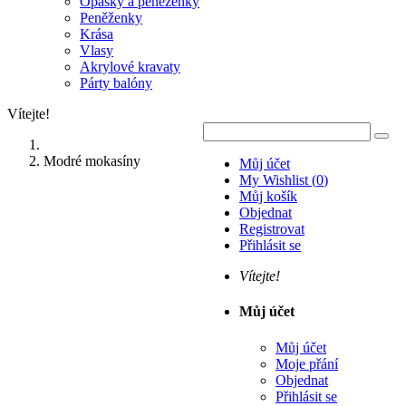
Opasky a peněženky
Peněženky
Krása
Vlasy
Akrylové kravaty
Párty balóny
Vítejte!
Modré mokasíny
Můj účet
My Wishlist
(
0
)
Můj košík
Objednat
Registrovat
Přihlásit se
Vítejte!
Můj účet
Můj účet
Moje přání
Objednat
Přihlásit se