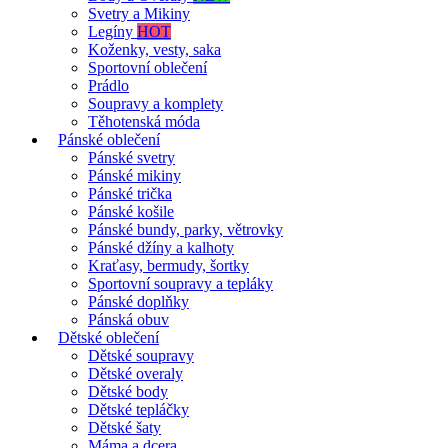
Svetry a Mikiny
Legíny
HOT
Koženky, vesty, saka
Sportovní oblečení
Prádlo
Soupravy a komplety
Těhotenská móda
Pánské oblečení
Pánské svetry
Pánské mikiny
Pánské trička
Pánské košile
Pánské bundy, parky, větrovky
Pánské džíny a kalhoty
Kraťasy, bermudy, šortky
Sportovní soupravy a tepláky
Pánské doplňky
Pánská obuv
Dětské oblečení
Dětské soupravy
Dětské overaly
Dětské body
Dětské tepláčky
Dětské šaty
Máma a dcera