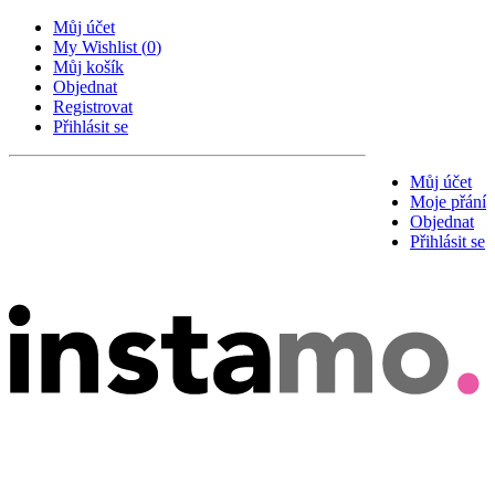
Můj účet
My Wishlist
(
0
)
Můj košík
Objednat
Registrovat
Přihlásit se
Můj účet
Moje přání
Objednat
Přihlásit se