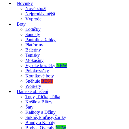
Novinky
Nové zboží
Nejprodávanější
Výprodej
Boty
Lodičky
Sandály
Pantofle a žabky
Platformy
Baleríny
Tenisky
Mokasíny
Vysoké kozačky
NEW
Polokozačky
Kotníkové boty
Sněhule
BEST
Workery
Dámské oblečení
Topy, Trička, Tílka
Košile a Blůzy
Šaty
Kalhoty a Džíny
Sukně, kraťasy, šortky
Bundy a Kabáty
Body a Overaly
NEW