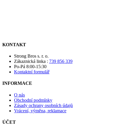
KONTAKT
Strong Bros s. r. o.
Zákaznická linka :
739 856 339
Po-Pá 8:00-15:30
Kontaktní formulář
INFORMACE
O nás
Obchodní podmínky
Zásady ochrany osobních údajů
Vrácení, výměna, reklamace
ÚČET