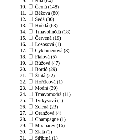
Bílá
(64)
Černá
(148)
Béžová
(80)
Šedá
(30)
Hnědá
(63)
Tmavohnědá
(18)
Červená
(19)
Lososová
(1)
Cyklamenová
(8)
Fialová
(5)
Růžová
(47)
Bordó
(29)
Žlutá
(22)
Hořčicová
(1)
Modrá
(39)
Tmavomodrá
(11)
Tyrkysová
(1)
Zelená
(23)
Oranžová
(4)
Champagne
(1)
Mix barev
(16)
Zlatá
(1)
Stříbrná
(1)