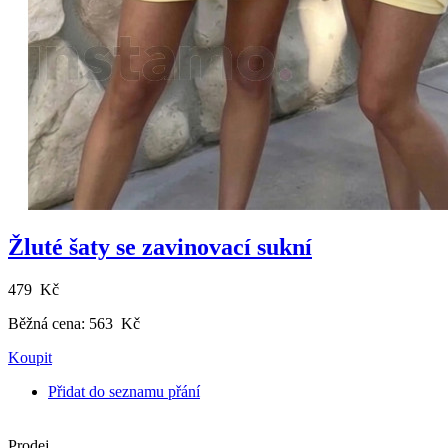
Žluté šaty se zavinovací sukní
479 Kč
Běžná cena:
563 Kč
Koupit
Přidat do seznamu přání
Prodej