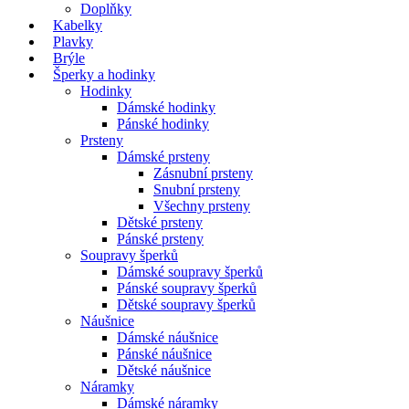
Doplňky
Kabelky
Plavky
Brýle
Šperky a hodinky
Hodinky
Dámské hodinky
Pánské hodinky
Prsteny
Dámské prsteny
Zásnubní prsteny
Snubní prsteny
Všechny prsteny
Dětské prsteny
Pánské prsteny
Soupravy šperků
Dámské soupravy šperků
Pánské soupravy šperků
Dětské soupravy šperků
Náušnice
Dámské náušnice
Pánské náušnice
Dětské náušnice
Náramky
Dámské náramky