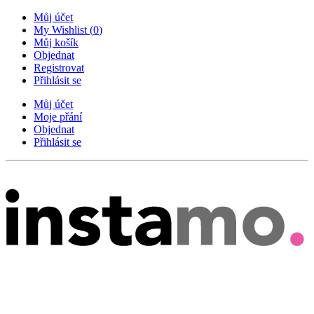
Můj účet
My Wishlist
(
0
)
Můj košík
Objednat
Registrovat
Přihlásit se
Můj účet
Moje přání
Objednat
Přihlásit se