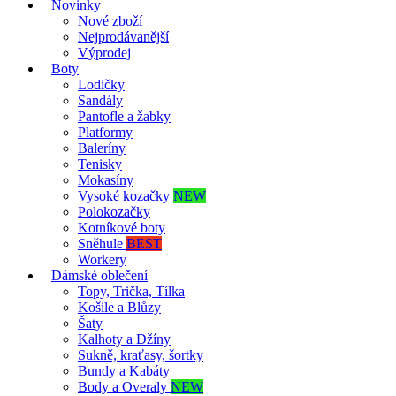
Novinky
Nové zboží
Nejprodávanější
Výprodej
Boty
Lodičky
Sandály
Pantofle a žabky
Platformy
Baleríny
Tenisky
Mokasíny
Vysoké kozačky
NEW
Polokozačky
Kotníkové boty
Sněhule
BEST
Workery
Dámské oblečení
Topy, Trička, Tílka
Košile a Blůzy
Šaty
Kalhoty a Džíny
Sukně, kraťasy, šortky
Bundy a Kabáty
Body a Overaly
NEW