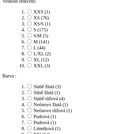
Velikost oblečení:
XXS
(1)
XS
(76)
XS/S
(1)
S
(175)
S/M
(5)
M
(141)
L
(44)
L/XL
(2)
XL
(12)
XXL
(3)
Barva :
Slabě žlutá
(3)
Silně žlutá
(1)
Slabě růžová
(4)
Neónovo žlutá
(1)
Neónovo růžová
(1)
Pudrová
(1)
Pudrová
(1)
Limetková
(1)