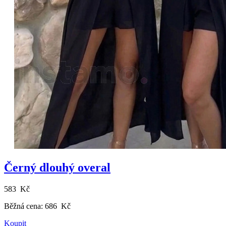
Černý dlouhý overal
583 Kč
Běžná cena:
686 Kč
Koupit