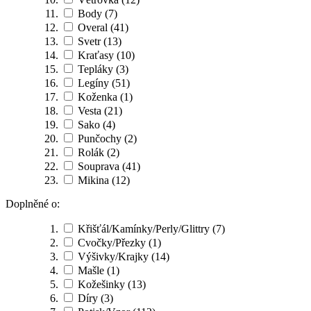
Body
(7)
Overal
(41)
Svetr
(13)
Kraťasy
(10)
Tepláky
(3)
Legíny
(51)
Koženka
(1)
Vesta
(21)
Sako
(4)
Punčochy
(2)
Rolák
(2)
Souprava
(41)
Mikina
(12)
Doplněné o:
Křišťál/Kamínky/Perly/Glittry
(7)
Cvočky/Přezky
(1)
Výšivky/Krajky
(14)
Mašle
(1)
Kožešinky
(13)
Díry
(3)