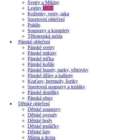
Svetry a Mikiny
Legíny
HOT
Koženky, vesty, saka
Sportovní oblečení
Prádlo
Soupravy a komplety
Těhotenská móda
Pánské oblečení
Pánské svetry
Pánské mikiny
Pánské trička
Pánské košile
Pánské bundy, parky, větrovky
Pánské džíny a kalhoty
Kraťasy, bermudy, šortky
Sportovní soupravy a tepláky
Pánské doplňky
Pánská obuv
Dětské oblečení
Dětské soupravy
Dětské overaly
Dětské body
Dětské tepláčky
Dětské šaty
Máma a dcera