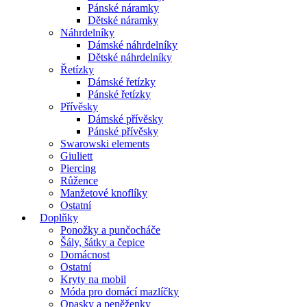
Pánské náramky
Dětské náramky
Náhrdelníky
Dámské náhrdelníky
Dětské náhrdelníky
Řetízky
Dámské řetízky
Pánské řetízky
Přívěsky
Dámské přívěsky
Pánské přívěsky
Swarowski elements
Giuliett
Piercing
Růžence
Manžetové knoflíky
Ostatní
Doplňky
Ponožky a punčocháče
Šály, šátky a čepice
Domácnost
Ostatní
Kryty na mobil
Móda pro domácí mazlíčky
Opasky a peněženky