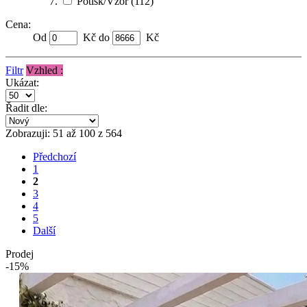
Potisk/Vzor
(112)
Cena:
Od
Kč do
Kč
Filtr
Vzhled :
Ukázat:
Řadit dle:
Zobrazuji: 51 až 100 z 564
Předchozí
1
2
3
4
5
Další
Prodej
-15%