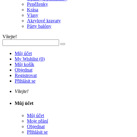
Peněženky
Krása
Vlasy
Akrylové kravaty
Párty balóny
Vítejte!
Můj účet
My Wishlist
(
0
)
Můj košík
Objednat
Registrovat
Přihlásit se
Vítejte!
Můj účet
Můj účet
Moje přání
Objednat
Přihlásit se